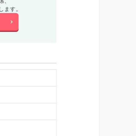
係、
します。