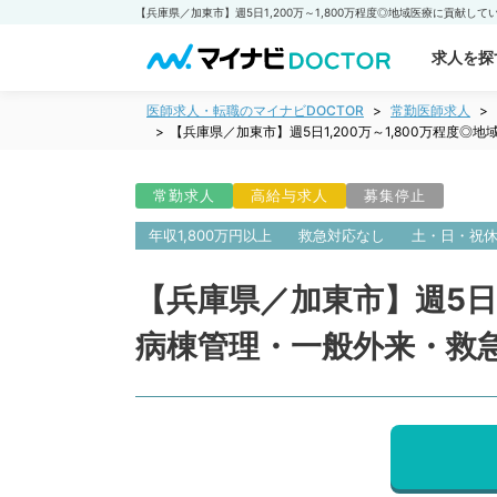
求人を探
医師求人・転職のマイナビDOCTOR
常勤医師求人
【兵庫県／加東市】週5日1,200万～1,800万程
常勤求人
高給与求人
募集停止
年収1,800万円以上
救急対応なし
土・日・祝
【兵庫県／加東市】週5日1
病棟管理・一般外来・救