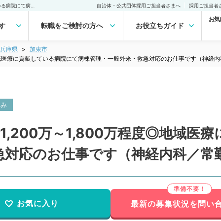
【兵庫県／加東市】週5日1,200万～1,800万程度◎地域医療に貢献している病院にて病棟管理・一般外来・救急対応のお仕事です（神経内科／常勤）の転職・求人｜医師の求人・転職・アルバイトは【マイナビDOCTOR】
自治体・公共団体採用ご担当者さまへ
採用ご担当者
お気
す
転職をご検討の方へ
お役立ちガイド
兵庫県
加東市
度◎地域医療に貢献している病院にて病棟管理・一般外来・救急対応のお仕事です（神経
休み
,200万～1,800万程度◎地域
急対応のお仕事です（神経内科／常
お気に入り
最新の募集状況を問い