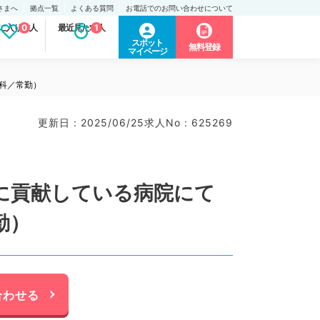
さまへ
拠点一覧
よくある質問
お電話でのお問い合わせについて
に入り求人
0
最近見た求人
1
スポット
無料登録
マイページ
内科／常勤）
更新日 : 2025/06/25
求人No : 625269
医療に貢献している病院にて
勤）
合わせる