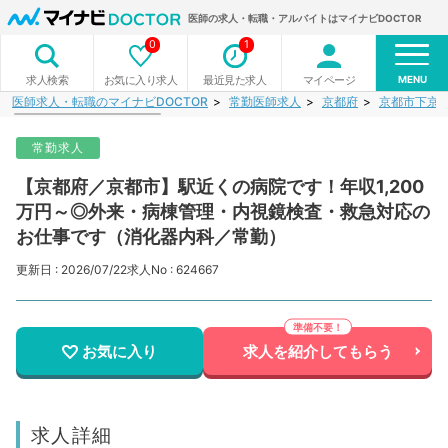
医師の求人・転職・アルバイトはマイナビDOCTOR
0
1
MENU
お気に入り求人
最近見た求人
マイページ
求人検索
医師求人・転職のマイナビDOCTOR
常勤医師求人
京都府
京都市下京
常勤求人
【京都府／京都市】駅近くの病院です！年収1,200
万円～◎外来・病棟管理・内視鏡検査・救急対応の
お仕事です（消化器内科／常勤）
更新日 : 2026/07/22
求人No : 624667
お気に入り
求人を紹介してもらう
求人詳細