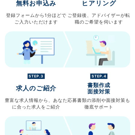
無料お申込み
ヒアリング
登録フォームから
1分ほどで
ご登録後、
アドバイザーが転
ご入力
いただけます
職の
ご希望を伺います
STEP.3
STEP.4
書類作成
求人のご紹介
面接対策
豊富な求人情報から、
あなた
応募書類の
添削や面接対策も
に合った求人を
ご紹介
徹底サポート