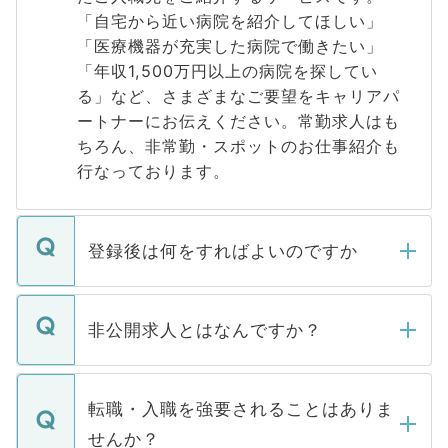
「自宅から近い病院を紹介してほしい」
「医療機器が充実した病院で働きたい」
「年収1,500万円以上の病院を探してい
る」など、さまざまなご要望をキャリアパ
ートナーにお伝えください。常勤求人はも
ちろん、非常勤・スポットのお仕事紹介も
行なっております。
登録後は何をすればよいのですか
ご登録いただきましたら、弊社担当者がご
登録内容を確認し、その後メールもしくは
非公開求人とはなんですか？
お電話にて次のステップのご案内をいたし
ます。通常、5営業日以内にはご連絡をせて
マイナビDOCTORで取り扱っている求人の
いただきますので、しばらくお待ちくださ
うち約3割は、Webサイトからご覧いただ
転職・入職を強要されることはありま
い。
けない「非公開求人」です。非公開求人は
せんか？