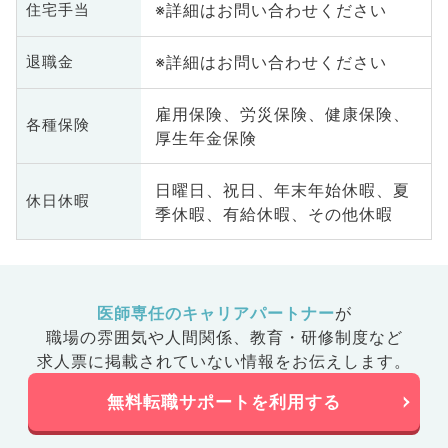
※詳細はお問い合わせください
住宅手当
科
系
科
※詳細はお問い合わせください
退職金
業
雇用保険、労災保険、健康保険、
各種保険
厚生年金保険
日曜日、祝日、年末年始休暇、夏
休日休暇
季休暇、有給休暇、その他休暇
医師専任のキャリアパートナー
が
職場の雰囲気や人間関係、
教育・研修制度など
求人票に掲載されていない情報をお伝えします。
無料転職サポートを利用する