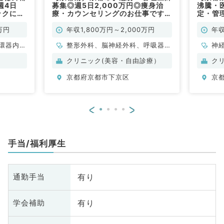
週4日
募集◎週5日2,000万円◎痩身治
沸騰・
ックにて
療・カウンセリングのお仕事です
定・管
ご勤務で
（科目不問／常勤）
務・ア
勤）
万円
年収1,800万円～2,000万円
年収
環器内
整形外科、脳神経外科、呼吸器外
神
内科、内
科、心臓血管外科、一般内科、循
ル
クリニック(美容・自由診療）
ク
科、老年
環器内科、呼吸器内科、消化器内
整
京都府京都市下京区
京
科
科、内分泌・代謝内科、腎臓内
脳
科、外科系全般、一般外科、消化
管
器外科、科目不問
器
<
>
眼
放
科
手当/福利厚生
人
科
化
有り
通勤手当
臓
科
有り
学会補助
科
皮