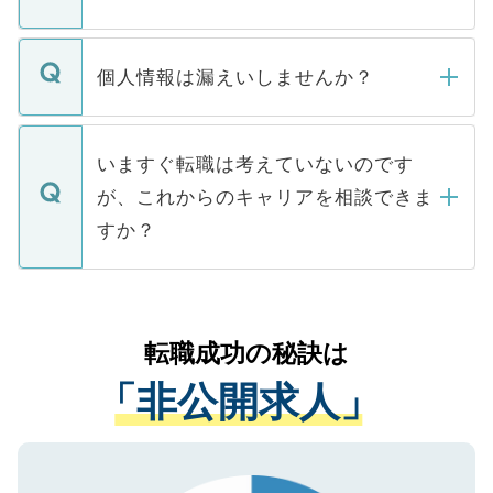
下記の理由によって、一般には公開してい
ません。
転職・入職を強要することは一切ありませ
ん。また、仮に応募先から内定をいただい
個人情報は漏えいしませんか？
■応募殺到を避けるため 人気のある医療機
たとしても、ご本人が納得しない限り、内
関を公にしてしまうと、応募が殺到する場
定を承諾する必要はありません。内定先へ
個人情報が漏えいすることはありませんの
合があります。 選考を効率よく行うため
の辞退の連絡はキャリアパートナーが行い
で、ご安心ください。当サイトからの登録
いますぐ転職は考えていないのです
に、医療機関が求める条件に合った人材の
ますので、ご安心ください。
などで収集したご登録者様の個人情報は、
が、これからのキャリアを相談できま
みを人材紹介会社に依頼するケースが増え
ご本人のキャリアアップおよび転職活動の
ています。
すか？
支援を目的に使用いたします。お預かりし
ているすべての個人データはご本人の許可
お気軽にご相談ください。先生専任のキャ
なく、医療機関側に開示したり、第三者に
リアパートナーが将来のご希望などをおう
提供することは一切ありません。また弊社
かがいして、現在の医療機関の状況や紹介
転職成功の秘訣は
は、個人情報の取り扱いについての厳密な
経験をまじえながら、適切なアドバイスを
管理基準を満たした事業者のみに付与され
「非公開求人」
させていただきます。すぐにご転職をされ
る、プライバシーマークを取得済みです。
ない方には、長期的なサポートが可能です
ご登録いただいた個人情報は、SSL（デー
ので、まずはご登録ください。
タ暗号化）によって保護されていますの
で、機密保持に関してもご安心ください。