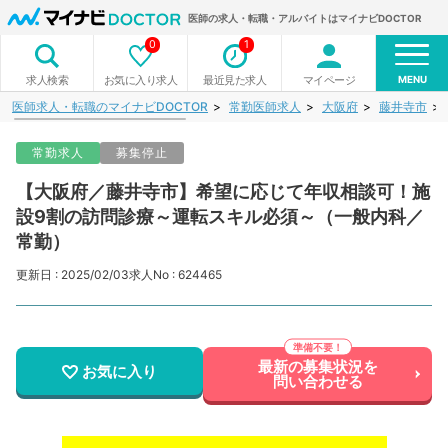
医師の求人・転職・アルバイトはマイナビDOCTOR
0
1
MENU
お気に入り求人
最近見た求人
マイページ
求人検索
医師求人・転職のマイナビDOCTOR
常勤医師求人
大阪府
藤井寺市
常勤求人
募集停止
【大阪府／藤井寺市】希望に応じて年収相談可！施
設9割の訪問診療～運転スキル必須～（一般内科／
常勤）
更新日 : 2025/02/03
求人No : 624465
最新の募集状況を
お気に入り
問い合わせる