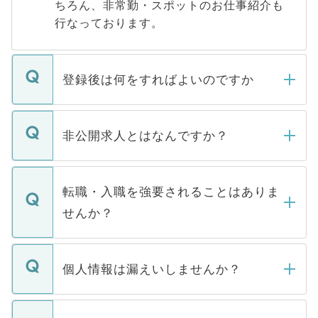
ちろん、非常勤・スポットのお仕事紹介も
行なっております。
登録後は何をすればよいのですか
ご登録いただきましたら、弊社担当者がご
登録内容を確認し、その後メールもしくは
非公開求人とはなんですか？
お電話にて次のステップのご案内をいたし
ます。通常、5営業日以内にはご連絡をせて
マイナビDOCTORで取り扱っている求人の
いただきますので、しばらくお待ちくださ
うち約3割は、Webサイトからご覧いただ
転職・入職を強要されることはありま
い。
けない「非公開求人」です。非公開求人は
せんか？
下記の理由によって、一般には公開してい
ません。
転職・入職を強要することは一切ありませ
ん。また、仮に応募先から内定をいただい
個人情報は漏えいしませんか？
■応募殺到を避けるため 人気のある医療機
たとしても、ご本人が納得しない限り、内
関を公にしてしまうと、応募が殺到する場
定を承諾する必要はありません。内定先へ
個人情報が漏えいすることはありませんの
合があります。 選考を効率よく行うため