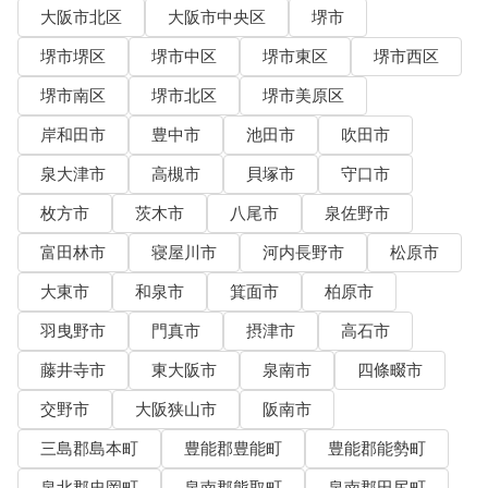
大阪市北区
大阪市中央区
堺市
堺市堺区
堺市中区
堺市東区
堺市西区
堺市南区
堺市北区
堺市美原区
岸和田市
豊中市
池田市
吹田市
泉大津市
高槻市
貝塚市
守口市
枚方市
茨木市
八尾市
泉佐野市
富田林市
寝屋川市
河内長野市
松原市
大東市
和泉市
箕面市
柏原市
羽曳野市
門真市
摂津市
高石市
藤井寺市
東大阪市
泉南市
四條畷市
交野市
大阪狭山市
阪南市
三島郡島本町
豊能郡豊能町
豊能郡能勢町
泉北郡忠岡町
泉南郡熊取町
泉南郡田尻町