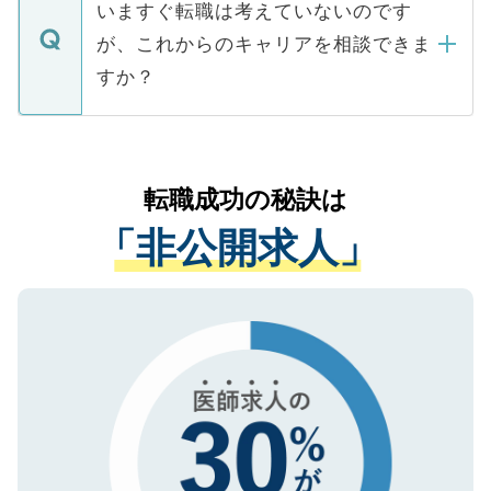
の辞退の連絡はキャリアパートナーが行い
で、ご安心ください。当サイトからの登録
いますぐ転職は考えていないのです
に、医療機関が求める条件に合った人材の
ますので、ご安心ください。
などで収集したご登録者様の個人情報は、
が、これからのキャリアを相談できま
みを人材紹介会社に依頼するケースが増え
ご本人のキャリアアップおよび転職活動の
ています。
すか？
支援を目的に使用いたします。お預かりし
ているすべての個人データはご本人の許可
お気軽にご相談ください。先生専任のキャ
なく、医療機関側に開示したり、第三者に
リアパートナーが将来のご希望などをおう
提供することは一切ありません。また弊社
かがいして、現在の医療機関の状況や紹介
転職成功の秘訣は
は、個人情報の取り扱いについての厳密な
経験をまじえながら、適切なアドバイスを
管理基準を満たした事業者のみに付与され
「非公開求人」
させていただきます。すぐにご転職をされ
る、プライバシーマークを取得済みです。
ない方には、長期的なサポートが可能です
ご登録いただいた個人情報は、SSL（デー
ので、まずはご登録ください。
タ暗号化）によって保護されていますの
で、機密保持に関してもご安心ください。