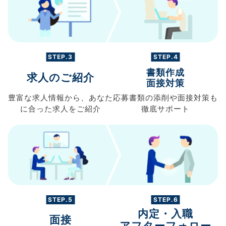
STEP.3
STEP.4
書類作成
求人のご紹介
面接対策
豊富な求人情報から、
あなた
応募書類の
添削や面接対策も
に合った求人を
ご紹介
徹底サポート
STEP.5
STEP.6
内定・入職
面接
アフターフォロー