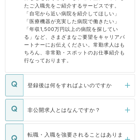
たご入職先をご紹介するサービスです。
「自宅から近い病院を紹介してほしい」
「医療機器が充実した病院で働きたい」
「年収1,500万円以上の病院を探してい
る」など、さまざまなご要望をキャリアパ
ートナーにお伝えください。常勤求人はも
ちろん、非常勤・スポットのお仕事紹介も
行なっております。
登録後は何をすればよいのですか
ご登録いただきましたら、弊社担当者がご
登録内容を確認し、その後メールもしくは
非公開求人とはなんですか？
お電話にて次のステップのご案内をいたし
ます。通常、5営業日以内にはご連絡をせて
マイナビDOCTORで取り扱っている求人の
いただきますので、しばらくお待ちくださ
うち約3割は、Webサイトからご覧いただ
転職・入職を強要されることはありま
い。