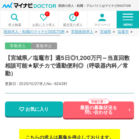
医師の求人・転職・アルバイトはマイナビDOCTOR
0
1
MENU
お気に入り求人
最近見た求人
マイページ
求人検索
医師求人・転職のマイナビDOCTOR
常勤医師求人
宮城県
塩竈市
【
常勤求人
募集停止
【宮城県／塩竈市】週5日◎1,200万円～当直回数
相談可能★駅チカで通勤便利◎（呼吸器内科／常
勤）
更新日 : 2025/10/27
求人No : 624281
最新の募集状況を
お気に入り
問い合わせる
こちらの求人は募集を停止しております。