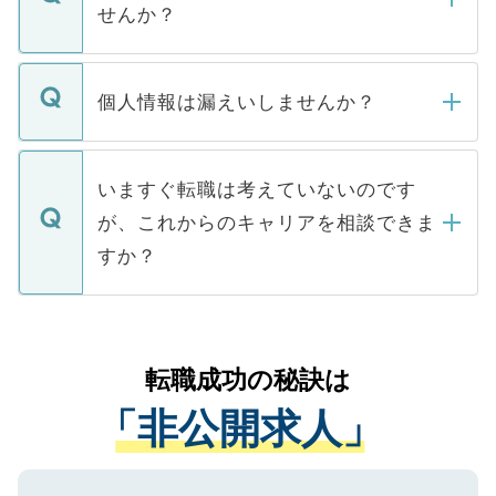
けない「非公開求人」です。非公開求人は
せんか？
下記の理由によって、一般には公開してい
ません。
転職・入職を強要することは一切ありませ
ん。また、仮に応募先から内定をいただい
個人情報は漏えいしませんか？
■応募殺到を避けるため 人気のある医療機
たとしても、ご本人が納得しない限り、内
関を公にしてしまうと、応募が殺到する場
定を承諾する必要はありません。内定先へ
個人情報が漏えいすることはありませんの
合があります。 選考を効率よく行うため
の辞退の連絡はキャリアパートナーが行い
で、ご安心ください。当サイトからの登録
いますぐ転職は考えていないのです
に、医療機関が求める条件に合った人材の
ますので、ご安心ください。
などで収集したご登録者様の個人情報は、
が、これからのキャリアを相談できま
みを人材紹介会社に依頼するケースが増え
ご本人のキャリアアップおよび転職活動の
ています。
すか？
支援を目的に使用いたします。お預かりし
ているすべての個人データはご本人の許可
お気軽にご相談ください。先生専任のキャ
なく、医療機関側に開示したり、第三者に
リアパートナーが将来のご希望などをおう
提供することは一切ありません。また弊社
かがいして、現在の医療機関の状況や紹介
転職成功の秘訣は
は、個人情報の取り扱いについての厳密な
経験をまじえながら、適切なアドバイスを
管理基準を満たした事業者のみに付与され
「非公開求人」
させていただきます。すぐにご転職をされ
る、プライバシーマークを取得済みです。
ない方には、長期的なサポートが可能です
ご登録いただいた個人情報は、SSL（デー
ので、まずはご登録ください。
タ暗号化）によって保護されていますの