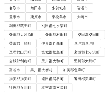
名取市
角田市
多賀城市
岩沼市
登米市
栗原市
東松島市
大崎市
刈田郡蔵王町
刈田郡七ヶ宿町
柴田郡大河原町
柴田郡村田町
柴田郡柴田町
柴田郡川崎町
伊具郡丸森町
亘理郡亘理町
亘理郡山元町
宮城郡松島町
宮城郡七ヶ浜町
宮城郡利府町
黒川郡大和町
黒川郡大郷町
富谷市
黒川郡大衡村
加美郡色麻町
加美郡加美町
遠田郡涌谷町
遠田郡美里町
牡鹿郡女川町
本吉郡南三陸町