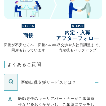
STEP.5
STEP.6
内定・入職
面接
アフターフォロー
面接が不安な方へ、
面接への
年収交渉や
入社日調整まで、
同席も
行っています
内定後もバックアップ
よくあるご質問
医療転職支援サービスとは？
医師専任のキャリアパートナーがご希望条
件などをおうかがいし、ご希望にマッチし