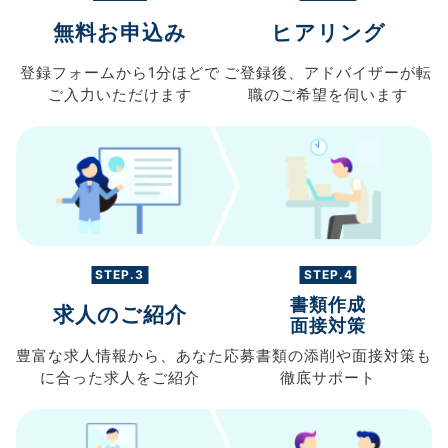
無料お申込み
ヒアリング
登録フォームから
1分ほどで
ご登録後、
アドバイザーが転
ご入力
いただけます
職の
ご希望を伺います
STEP.3
STEP.4
書類作成
求人のご紹介
面接対策
豊富な求人情報から、
あなた
応募書類の
添削や面接対策も
に合った求人を
ご紹介
徹底サポート