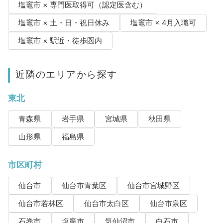
塩竈市 × 専門医取得可（認定医含む）
塩竈市 × 土・日・祝日休み
塩竈市 × 4月入職可
塩竈市 × 駅近・徒歩圏内
近隣のエリアから探す
東北
青森県
岩手県
宮城県
秋田県
山形県
福島県
市区町村
仙台市
仙台市青葉区
仙台市宮城野区
仙台市若林区
仙台市太白区
仙台市泉区
石巻市
塩竈市
気仙沼市
白石市