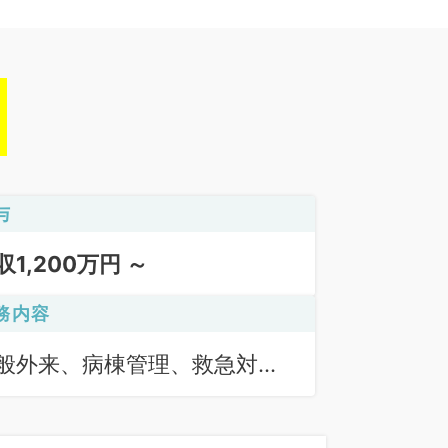
与
収1,200万円 ～
務内容
般外来、病棟管理、救急対
、上部内視鏡検査（ＧＦ）、
部内視鏡検査（ＣＦ）