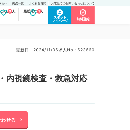
さまへ
拠点一覧
よくある質問
お電話でのお問い合わせについて
に入り求人
0
最近見た求人
1
スポット
無料登録
マイページ
更新日 : 2024/11/06
求人No : 623660
理・内視鏡検査・救急対応
合わせる