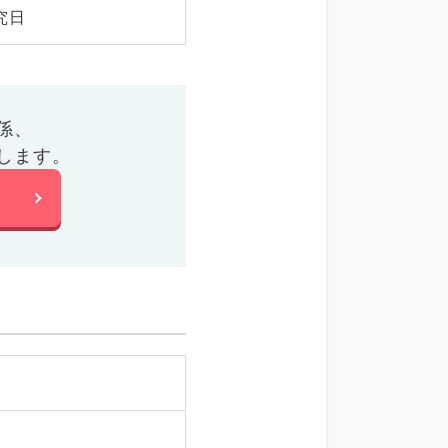
究日
係、
します。