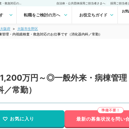
【大阪府／大阪市】週5日1,200万円～◎一般外来・病棟管理・内視鏡検査・救急対応のお仕事です（消化器内科／常勤）の転職・求人｜医師の求人・転職・アルバイトは【マイナビDOCTOR】
自治体・公共団体採用ご担当者さまへ
採用ご担当者
お気
す
転職をご検討の方へ
お役立ちガイド
大阪府
大阪市生野区
・病棟管理・内視鏡検査・救急対応のお仕事です（消化器内科／常勤）
1,200万円～◎一般外来・病棟管
科／常勤）
お気に入り
最新の募集状況を問い