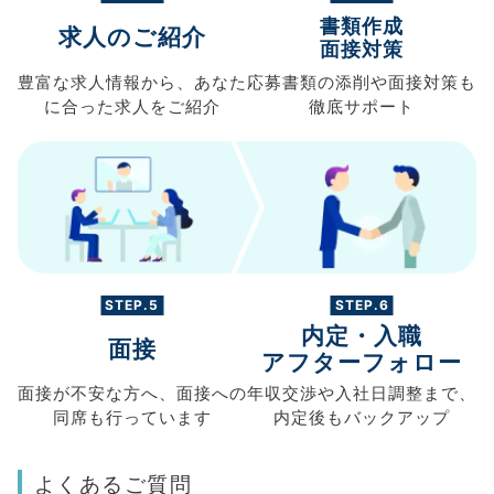
書類作成
求人のご紹介
面接対策
豊富な求人情報から、
あなた
応募書類の
添削や面接対策も
に合った求人を
ご紹介
徹底サポート
STEP.5
STEP.6
内定・入職
面接
アフターフォロー
面接が不安な方へ、
面接への
年収交渉や
入社日調整まで、
同席も
行っています
内定後もバックアップ
よくあるご質問