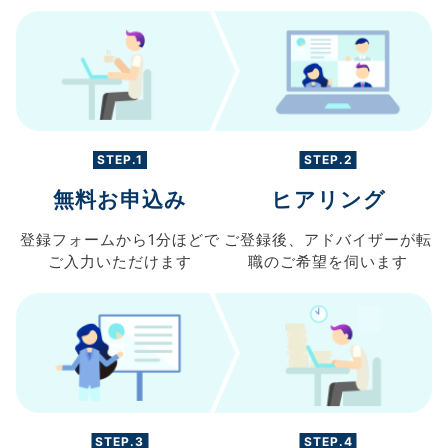
STEP.1
STEP.2
無料お申込み
ヒアリング
登録フォームから
1分ほどで
ご登録後、
アドバイザーが転
ご入力
いただけます
職の
ご希望を伺います
STEP.3
STEP.4