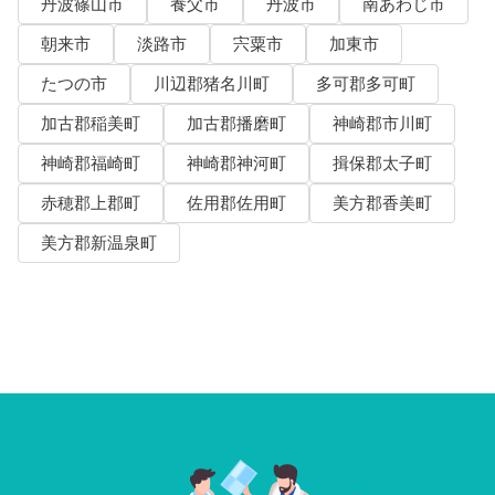
丹波篠山市
養父市
丹波市
南あわじ市
朝来市
淡路市
宍粟市
加東市
たつの市
川辺郡猪名川町
多可郡多可町
加古郡稲美町
加古郡播磨町
神崎郡市川町
神崎郡福崎町
神崎郡神河町
揖保郡太子町
赤穂郡上郡町
佐用郡佐用町
美方郡香美町
美方郡新温泉町