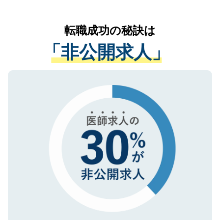
なく、医療機関側に開示したり、第三者に
リアパートナーが将来のご希望などをおう
提供することは一切ありません。また弊社
かがいして、現在の医療機関の状況や紹介
転職成功の秘訣は
は、個人情報の取り扱いについての厳密な
経験をまじえながら、適切なアドバイスを
管理基準を満たした事業者のみに付与され
「非公開求人」
させていただきます。すぐにご転職をされ
る、プライバシーマークを取得済みです。
ない方には、長期的なサポートが可能です
ご登録いただいた個人情報は、SSL（デー
ので、まずはご登録ください。
タ暗号化）によって保護されていますの
で、機密保持に関してもご安心ください。