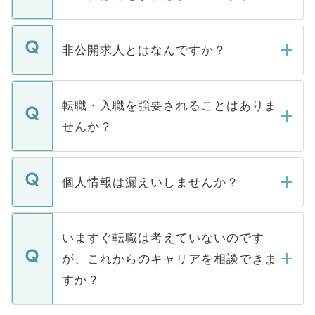
ご登録いただきましたら、弊社担当者がご
登録内容を確認し、その後メールもしくは
非公開求人とはなんですか？
お電話にて次のステップのご案内をいたし
ます。通常、5営業日以内にはご連絡をせて
マイナビDOCTORで取り扱っている求人の
いただきますので、しばらくお待ちくださ
うち約3割は、Webサイトからご覧いただ
転職・入職を強要されることはありま
い。
けない「非公開求人」です。非公開求人は
せんか？
下記の理由によって、一般には公開してい
ません。
転職・入職を強要することは一切ありませ
ん。また、仮に応募先から内定をいただい
個人情報は漏えいしませんか？
■応募殺到を避けるため 人気のある医療機
たとしても、ご本人が納得しない限り、内
関を公にしてしまうと、応募が殺到する場
定を承諾する必要はありません。内定先へ
個人情報が漏えいすることはありませんの
合があります。 選考を効率よく行うため
の辞退の連絡はキャリアパートナーが行い
で、ご安心ください。当サイトからの登録
いますぐ転職は考えていないのです
に、医療機関が求める条件に合った人材の
ますので、ご安心ください。
などで収集したご登録者様の個人情報は、
が、これからのキャリアを相談できま
みを人材紹介会社に依頼するケースが増え
ご本人のキャリアアップおよび転職活動の
ています。
すか？
支援を目的に使用いたします。お預かりし
ているすべての個人データはご本人の許可
お気軽にご相談ください。先生専任のキャ