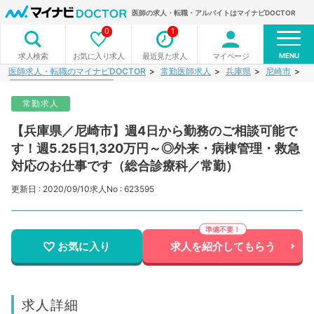
医師の求人・転職・アルバイトはマイナビDOCTOR
0
1
MENU
お気に入り求人
最近見た求人
マイページ
求人検索
医師求人・転職のマイナビDOCTOR
常勤医師求人
兵庫県
尼崎市
【
常勤求人
【兵庫県／尼崎市】週4日から勤務のご相談可能で
す！週5.25日1,320万円～◎外来・病棟管理・救急
対応のお仕事です（総合診療科／常勤）
更新日 : 2020/09/10
求人No : 623595
お気に入り
求人を紹介してもらう
求人詳細