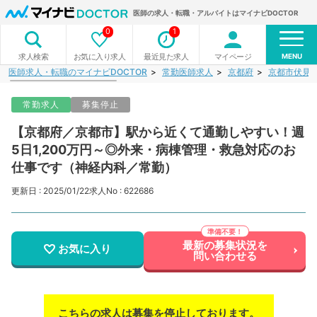
医師の求人・転職・アルバイトはマイナビDOCTOR
0
1
MENU
お気に入り求人
最近見た求人
マイページ
求人検索
医師求人・転職のマイナビDOCTOR
常勤医師求人
京都府
京都市伏見
常勤求人
募集停止
【京都府／京都市】駅から近くて通勤しやすい！週
5日1,200万円～◎外来・病棟管理・救急対応のお
仕事です（神経内科／常勤）
更新日 : 2025/01/22
求人No : 622686
最新の募集状況を
お気に入り
問い合わせる
こちらの求人は募集を停止しております。