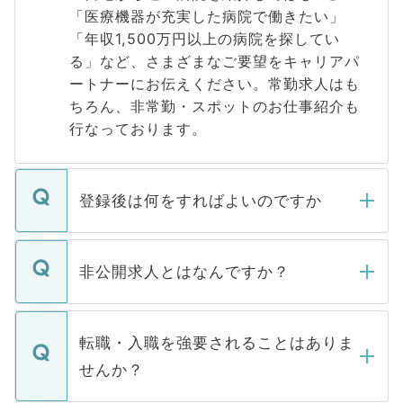
「医療機器が充実した病院で働きたい」
「年収1,500万円以上の病院を探してい
る」など、さまざまなご要望をキャリアパ
ートナーにお伝えください。常勤求人はも
ちろん、非常勤・スポットのお仕事紹介も
行なっております。
登録後は何をすればよいのですか
ご登録いただきましたら、弊社担当者がご
登録内容を確認し、その後メールもしくは
非公開求人とはなんですか？
お電話にて次のステップのご案内をいたし
ます。通常、5営業日以内にはご連絡をせて
マイナビDOCTORで取り扱っている求人の
いただきますので、しばらくお待ちくださ
うち約3割は、Webサイトからご覧いただ
転職・入職を強要されることはありま
い。
けない「非公開求人」です。非公開求人は
せんか？
下記の理由によって、一般には公開してい