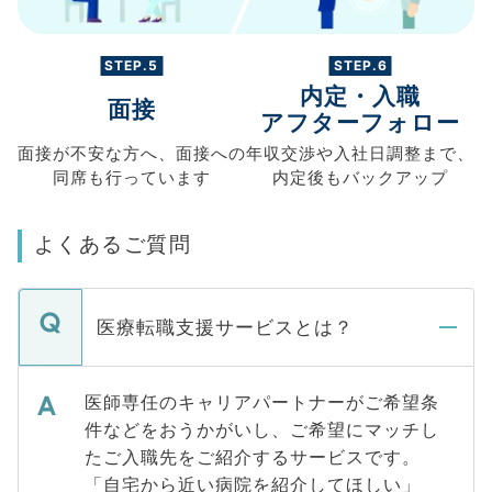
STEP.5
STEP.6
内定・入職
面接
アフターフォロー
面接が不安な方へ、
面接への
年収交渉や
入社日調整まで、
同席も
行っています
内定後もバックアップ
よくあるご質問
医療転職支援サービスとは？
医師専任のキャリアパートナーがご希望条
件などをおうかがいし、ご希望にマッチし
たご入職先をご紹介するサービスです。
「自宅から近い病院を紹介してほしい」