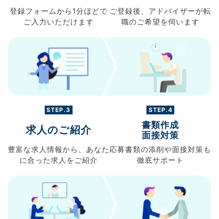
登録フォームから
1分ほどで
ご登録後、
アドバイザーが転
ご入力
いただけます
職の
ご希望を伺います
STEP.3
STEP.4
書類作成
求人のご紹介
面接対策
豊富な求人情報から、
あなた
応募書類の
添削や面接対策も
に合った求人を
ご紹介
徹底サポート