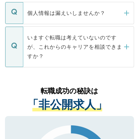
ません。
転職・入職を強要することは一切ありませ
ん。また、仮に応募先から内定をいただい
個人情報は漏えいしませんか？
■応募殺到を避けるため 人気のある医療機
たとしても、ご本人が納得しない限り、内
関を公にしてしまうと、応募が殺到する場
定を承諾する必要はありません。内定先へ
個人情報が漏えいすることはありませんの
合があります。 選考を効率よく行うため
の辞退の連絡はキャリアパートナーが行い
で、ご安心ください。当サイトからの登録
いますぐ転職は考えていないのです
に、医療機関が求める条件に合った人材の
ますので、ご安心ください。
などで収集したご登録者様の個人情報は、
が、これからのキャリアを相談できま
みを人材紹介会社に依頼するケースが増え
ご本人のキャリアアップおよび転職活動の
ています。
すか？
支援を目的に使用いたします。お預かりし
ているすべての個人データはご本人の許可
お気軽にご相談ください。先生専任のキャ
なく、医療機関側に開示したり、第三者に
リアパートナーが将来のご希望などをおう
提供することは一切ありません。また弊社
かがいして、現在の医療機関の状況や紹介
転職成功の秘訣は
は、個人情報の取り扱いについての厳密な
経験をまじえながら、適切なアドバイスを
管理基準を満たした事業者のみに付与され
「非公開求人」
させていただきます。すぐにご転職をされ
る、プライバシーマークを取得済みです。
ない方には、長期的なサポートが可能です
ご登録いただいた個人情報は、SSL（デー
ので、まずはご登録ください。
タ暗号化）によって保護されていますの
で、機密保持に関してもご安心ください。