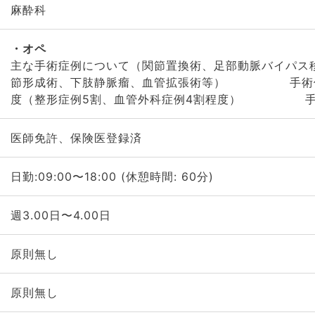
麻酔科
オペ
主な手術症例について（関節置換術、足部動脈バ
節形成術、下肢静脈瘤、血管拡張術等） 手術件数
度（整形症例5割、血管外科症例4割程度） 手
医師免許、保険医登録済
日勤:09:00〜18:00 (休憩時間: 60分)
週3.00日〜4.00日
原則無し
原則無し