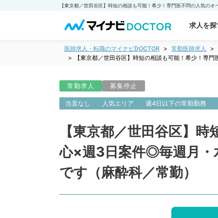
求人を探
医師求人・転職のマイナビDOCTOR
常勤医師求人
【東京都／世田谷区】時短の相談も可能！希少！専門医
常勤求人
募集停止
当直なし
人気エリア
週4日以下の常勤勤務
【東京都／世田谷区】時
心×週3日案件◎毎週月・
です（麻酔科／常勤）