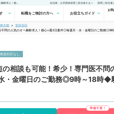
【東京都／世田谷区】時短の相談も可能！希少！専門医不問の人気のオペ麻酔求人！都心×週3日案件◎毎週月・水・金曜日のご勤務◎9時～18時◆駅徒歩すぐの綺麗な病院です（麻酔科／常勤）の転職・求人｜医師の求人・転職・アルバイトは【マイナビDOCTOR】
自治体・公共団体採用ご担当者さまへ
採用ご担当者
お気
す
転職をご検討の方へ
お役立ちガイド
東京都
世田谷区
不問の人気のオペ麻酔求人！都心×週3日案件◎毎週月・水・金曜日のご勤務◎9時
救急対応なし
短の相談も可能！希少！専門医不問
水・金曜日のご勤務◎9時～18時