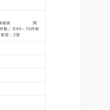
イパス移植術 関
／月60～70件程
術室：2室