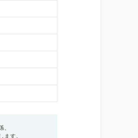
係、
します。