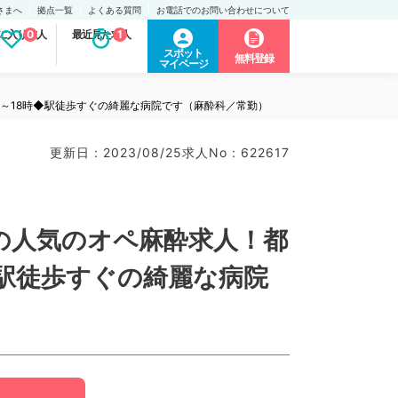
さまへ
拠点一覧
よくある質問
お電話でのお問い合わせについて
に入り求人
0
最近見た求人
1
スポット
無料登録
マイページ
～18時◆駅徒歩すぐの綺麗な病院です（麻酔科／常勤）
更新日 : 2023/08/25
求人No : 622617
の人気のオペ麻酔求人！都
◆駅徒歩すぐの綺麗な病院