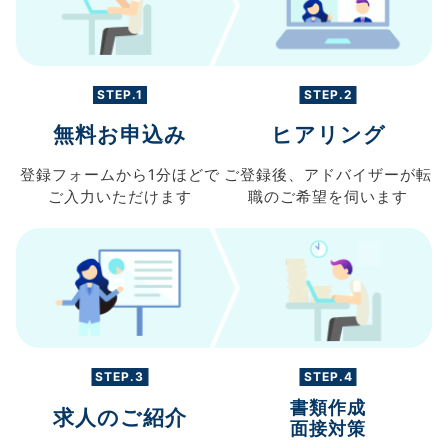
STEP.1
STEP.2
無料お申込み
ヒアリング
登録フォームから
1分ほどで
ご登録後、
アドバイザーが転
ご入力
いただけます
職の
ご希望を伺います
STEP.3
STEP.4
書類作成
求人のご紹介
面接対策