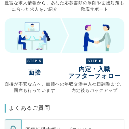
豊富な求人情報から、
あなた
応募書類の
添削や面接対策も
に合った求人を
ご紹介
徹底サポート
STEP.5
STEP.6
内定・入職
面接
アフターフォロー
面接が不安な方へ、
面接への
年収交渉や
入社日調整まで、
同席も
行っています
内定後もバックアップ
よくあるご質問