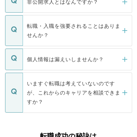
登録内容を確認し、その後メールもしくは
非公開求人とはなんですか？
お電話にて次のステップのご案内をいたし
ます。通常、5営業日以内にはご連絡をせて
マイナビDOCTORで取り扱っている求人の
いただきますので、しばらくお待ちくださ
うち約3割は、Webサイトからご覧いただ
転職・入職を強要されることはありま
い。
けない「非公開求人」です。非公開求人は
せんか？
下記の理由によって、一般には公開してい
ません。
転職・入職を強要することは一切ありませ
ん。また、仮に応募先から内定をいただい
個人情報は漏えいしませんか？
■応募殺到を避けるため 人気のある医療機
たとしても、ご本人が納得しない限り、内
関を公にしてしまうと、応募が殺到する場
定を承諾する必要はありません。内定先へ
個人情報が漏えいすることはありませんの
合があります。 選考を効率よく行うため
の辞退の連絡はキャリアパートナーが行い
で、ご安心ください。当サイトからの登録
いますぐ転職は考えていないのです
に、医療機関が求める条件に合った人材の
ますので、ご安心ください。
などで収集したご登録者様の個人情報は、
が、これからのキャリアを相談できま
みを人材紹介会社に依頼するケースが増え
ご本人のキャリアアップおよび転職活動の
ています。
すか？
支援を目的に使用いたします。お預かりし
ているすべての個人データはご本人の許可
お気軽にご相談ください。先生専任のキャ
なく、医療機関側に開示したり、第三者に
リアパートナーが将来のご希望などをおう
提供することは一切ありません。また弊社
かがいして、現在の医療機関の状況や紹介
転職成功の秘訣は
は、個人情報の取り扱いについての厳密な