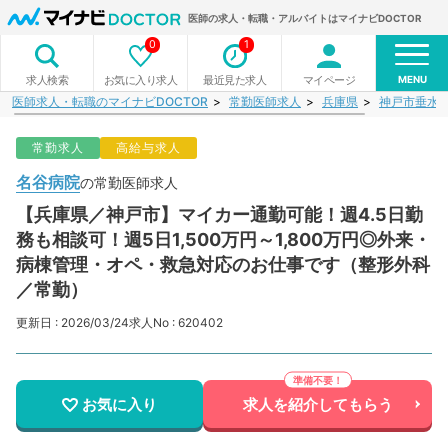
医師の求人・転職・アルバイトはマイナビDOCTOR
0
1
MENU
お気に入り求人
最近見た求人
マイページ
求人検索
医師求人・転職のマイナビDOCTOR
常勤医師求人
兵庫県
神戸市垂水
常勤求人
高給与求人
名谷病院
の常勤医師求人
【兵庫県／神戸市】マイカー通勤可能！週4.5日勤
務も相談可！週5日1,500万円～1,800万円◎外来・
病棟管理・オペ・救急対応のお仕事です（整形外科
／常勤）
更新日 : 2026/03/24
求人No : 620402
お気に入り
求人を紹介してもらう