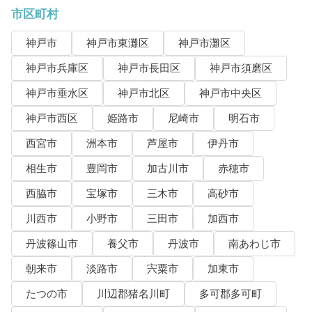
市区町村
神戸市
神戸市東灘区
神戸市灘区
神戸市兵庫区
神戸市長田区
神戸市須磨区
神戸市垂水区
神戸市北区
神戸市中央区
神戸市西区
姫路市
尼崎市
明石市
西宮市
洲本市
芦屋市
伊丹市
相生市
豊岡市
加古川市
赤穂市
西脇市
宝塚市
三木市
高砂市
川西市
小野市
三田市
加西市
丹波篠山市
養父市
丹波市
南あわじ市
朝来市
淡路市
宍粟市
加東市
たつの市
川辺郡猪名川町
多可郡多可町