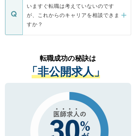
合があります。 選考を効率よく行うため
の辞退の連絡はキャリアパートナーが行い
で、ご安心ください。当サイトからの登録
いますぐ転職は考えていないのです
に、医療機関が求める条件に合った人材の
ますので、ご安心ください。
などで収集したご登録者様の個人情報は、
が、これからのキャリアを相談できま
みを人材紹介会社に依頼するケースが増え
ご本人のキャリアアップおよび転職活動の
ています。
すか？
支援を目的に使用いたします。お預かりし
ているすべての個人データはご本人の許可
お気軽にご相談ください。先生専任のキャ
なく、医療機関側に開示したり、第三者に
リアパートナーが将来のご希望などをおう
提供することは一切ありません。また弊社
かがいして、現在の医療機関の状況や紹介
転職成功の秘訣は
は、個人情報の取り扱いについての厳密な
経験をまじえながら、適切なアドバイスを
管理基準を満たした事業者のみに付与され
「非公開求人」
させていただきます。すぐにご転職をされ
る、プライバシーマークを取得済みです。
ない方には、長期的なサポートが可能です
ご登録いただいた個人情報は、SSL（デー
ので、まずはご登録ください。
タ暗号化）によって保護されていますの
で、機密保持に関してもご安心ください。