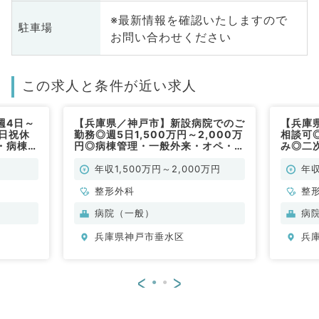
※最新情報を確認いたしますので
駐車場
お問い合わせください
この求人と条件が近い求人
週4日～
【兵庫県／神戸市】新設病院でのご
【兵庫
日祝休
勤務◎週5日1,500万円～2,000万
相談可
・病棟管
円◎病棟管理・一般外来・オペ・救
み◎二
形外科／
急対応のお仕事です（整形外科／常
理・オ
勤）
常勤）
年収1,500万円～2,000万円
年収
整形外科
整
病院（一般）
病
兵庫県神戸市垂水区
兵
<
>