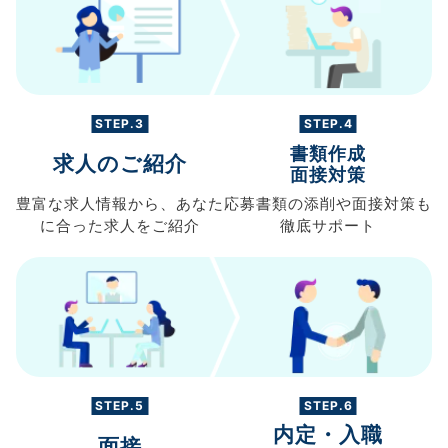
STEP.3
STEP.4
書類作成
求人のご紹介
面接対策
豊富な求人情報から、
あなた
応募書類の
添削や面接対策も
に合った求人を
ご紹介
徹底サポート
STEP.5
STEP.6
内定・入職
面接