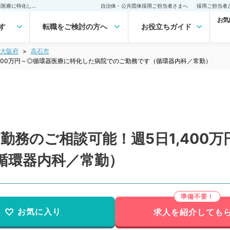
【大阪府／高石市】週4日勤務のご相談可能！週5日1,400万円～◎循環器医療に特化した病院でのご勤務です（循環器内科／常勤）の転職・求人｜医師の求人・転職・アルバイトは【マイナビDOCTOR】
自治体・公共団体採用ご担当者さまへ
採用ご担当者
お気
す
転職をご検討の方へ
お役立ちガイド
大阪府
高石市
,400万円～◎循環器医療に特化した病院でのご勤務です（循環器内科／常勤）
勤務のご相談可能！週5日1,400
循環器内科／常勤）
お気に入り
求人を紹介しても