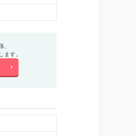
係、
します。