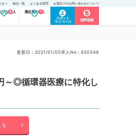
さまへ
拠点一覧
よくある質問
お電話でのお問い合わせについて
に入り求人
0
最近見た求人
1
スポット
無料登録
マイページ
更新日 : 2021/01/05
求人No : 620349
万円～◎循環器医療に特化し
らう