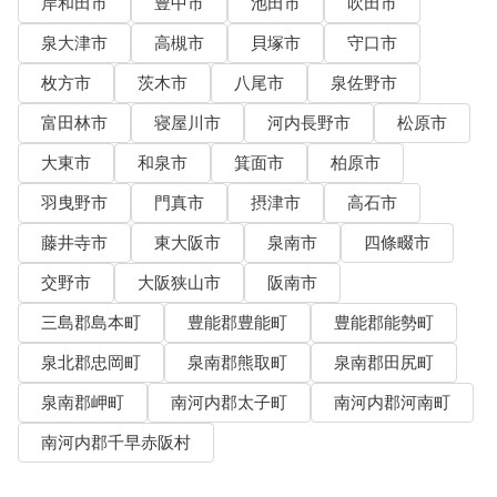
岸和田市
豊中市
池田市
吹田市
泉大津市
高槻市
貝塚市
守口市
枚方市
茨木市
八尾市
泉佐野市
富田林市
寝屋川市
河内長野市
松原市
大東市
和泉市
箕面市
柏原市
羽曳野市
門真市
摂津市
高石市
藤井寺市
東大阪市
泉南市
四條畷市
交野市
大阪狭山市
阪南市
三島郡島本町
豊能郡豊能町
豊能郡能勢町
泉北郡忠岡町
泉南郡熊取町
泉南郡田尻町
泉南郡岬町
南河内郡太子町
南河内郡河南町
南河内郡千早赤阪村