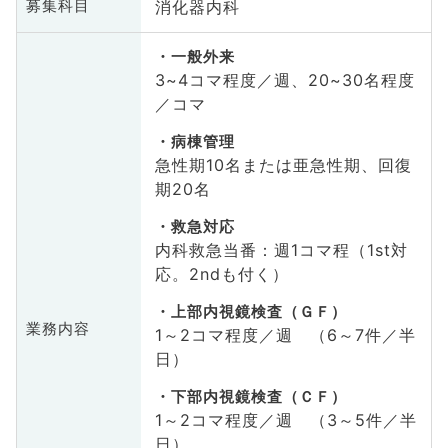
消化器内科
募集科目
一般外来
3~4コマ程度／週、20~30名程度
／コマ
病棟管理
急性期10名または亜急性期、回復
期20名
救急対応
内科救急当番：週1コマ程（1st対
応。2ndも付く）
上部内視鏡検査（ＧＦ）
業務内容
1～2コマ程度／週 （6～7件／半
日）
下部内視鏡検査（ＣＦ）
1～2コマ程度／週 （3～5件／半
日）