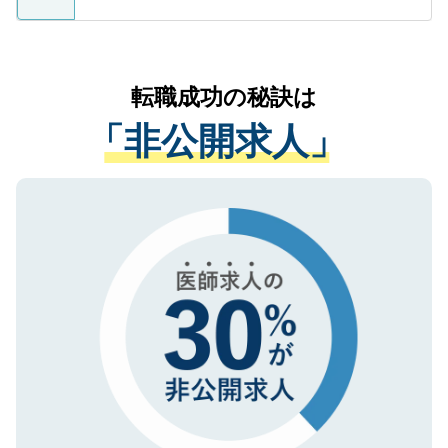
ているすべての個人データはご本人の許可
お気軽にご相談ください。先生専任のキャ
なく、医療機関側に開示したり、第三者に
リアパートナーが将来のご希望などをおう
提供することは一切ありません。また弊社
かがいして、現在の医療機関の状況や紹介
転職成功の秘訣は
は、個人情報の取り扱いについての厳密な
経験をまじえながら、適切なアドバイスを
管理基準を満たした事業者のみに付与され
「非公開求人」
させていただきます。すぐにご転職をされ
る、プライバシーマークを取得済みです。
ない方には、長期的なサポートが可能です
ご登録いただいた個人情報は、SSL（デー
ので、まずはご登録ください。
タ暗号化）によって保護されていますの
で、機密保持に関してもご安心ください。