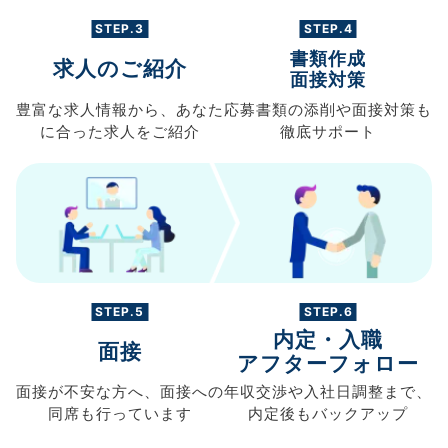
STEP.3
STEP.4
書類作成
求人のご紹介
面接対策
豊富な求人情報から、
あなた
応募書類の
添削や面接対策も
に合った求人を
ご紹介
徹底サポート
STEP.5
STEP.6
内定・入職
面接
アフターフォロー
面接が不安な方へ、
面接への
年収交渉や
入社日調整まで、
同席も
行っています
内定後もバックアップ