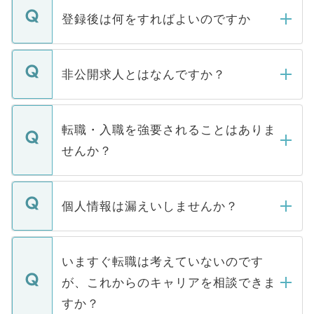
登録後は何をすればよいのですか
ご登録いただきましたら、弊社担当者がご
登録内容を確認し、その後メールもしくは
非公開求人とはなんですか？
お電話にて次のステップのご案内をいたし
ます。通常、5営業日以内にはご連絡をせて
マイナビDOCTORで取り扱っている求人の
いただきますので、しばらくお待ちくださ
うち約3割は、Webサイトからご覧いただ
転職・入職を強要されることはありま
い。
けない「非公開求人」です。非公開求人は
せんか？
下記の理由によって、一般には公開してい
ません。
転職・入職を強要することは一切ありませ
ん。また、仮に応募先から内定をいただい
個人情報は漏えいしませんか？
■応募殺到を避けるため 人気のある医療機
たとしても、ご本人が納得しない限り、内
関を公にしてしまうと、応募が殺到する場
定を承諾する必要はありません。内定先へ
個人情報が漏えいすることはありませんの
合があります。 選考を効率よく行うため
の辞退の連絡はキャリアパートナーが行い
で、ご安心ください。当サイトからの登録
いますぐ転職は考えていないのです
に、医療機関が求める条件に合った人材の
ますので、ご安心ください。
などで収集したご登録者様の個人情報は、
が、これからのキャリアを相談できま
みを人材紹介会社に依頼するケースが増え
ご本人のキャリアアップおよび転職活動の
ています。
すか？
支援を目的に使用いたします。お預かりし