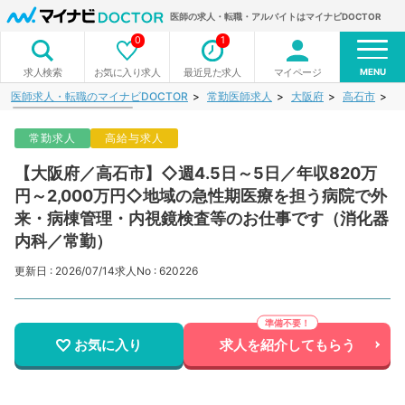
医師の求人・転職・アルバイトはマイナビDOCTOR
0
1
MENU
お気に入り求人
最近見た求人
マイページ
求人検索
医師求人・転職のマイナビDOCTOR
常勤医師求人
大阪府
高石市
【
常勤求人
高給与求人
【大阪府／高石市】◇週4.5日～5日／年収820万
円～2,000万円◇地域の急性期医療を担う病院で外
来・病棟管理・内視鏡検査等のお仕事です（消化器
内科／常勤）
更新日 : 2026/07/14
求人No : 620226
お気に入り
求人を紹介してもらう