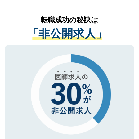
お気軽にご相談ください。先生専任のキャ
なく、医療機関側に開示したり、第三者に
リアパートナーが将来のご希望などをおう
提供することは一切ありません。また弊社
かがいして、現在の医療機関の状況や紹介
転職成功の秘訣は
は、個人情報の取り扱いについての厳密な
経験をまじえながら、適切なアドバイスを
管理基準を満たした事業者のみに付与され
「非公開求人」
させていただきます。すぐにご転職をされ
る、プライバシーマークを取得済みです。
ない方には、長期的なサポートが可能です
ご登録いただいた個人情報は、SSL（デー
ので、まずはご登録ください。
タ暗号化）によって保護されていますの
で、機密保持に関してもご安心ください。