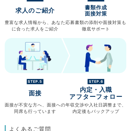
書類作成
求人のご紹介
面接対策
豊富な求人情報から、
あなた
応募書類の
添削や面接対策も
に合った求人を
ご紹介
徹底サポート
STEP.5
STEP.6
内定・入職
面接
アフターフォロー
面接が不安な方へ、
面接への
年収交渉や
入社日調整まで、
同席も
行っています
内定後もバックアップ
よくあるご質問