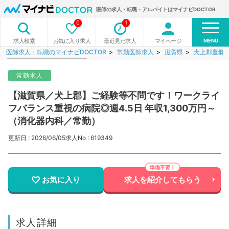
医師の求人・転職・アルバイトはマイナビDOCTOR
0
1
MENU
お気に入り求人
最近見た求人
マイページ
求人検索
医師求人・転職のマイナビDOCTOR
常勤医師求人
滋賀県
犬上郡豊郷
常勤求人
【滋賀県／犬上郡】ご経験等不問です！ワークライ
フバランス重視の病院◎週4.5日 年収1,300万円～
（消化器内科／常勤）
更新日 : 2026/06/05
求人No : 619349
お気に入り
求人を紹介してもらう
求人詳細