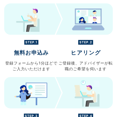
STEP.1
STEP.2
無料お申込み
ヒアリング
登録フォームから
1分ほどで
ご登録後、
アドバイザーが転
ご入力
いただけます
職の
ご希望を伺います
STEP.3
STEP.4