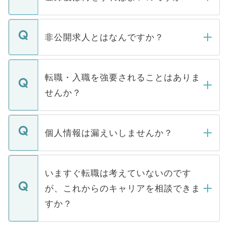
ご登録いただきましたら、弊社担当者がご
登録内容を確認し、その後メールもしくは
非公開求人とはなんですか？
お電話にて次のステップのご案内をいたし
ます。通常、5営業日以内にはご連絡をせて
マイナビDOCTORで取り扱っている求人の
いただきますので、しばらくお待ちくださ
うち約3割は、Webサイトからご覧いただ
転職・入職を強要されることはありま
い。
けない「非公開求人」です。非公開求人は
せんか？
下記の理由によって、一般には公開してい
ません。
転職・入職を強要することは一切ありませ
ん。また、仮に応募先から内定をいただい
個人情報は漏えいしませんか？
■応募殺到を避けるため 人気のある医療機
たとしても、ご本人が納得しない限り、内
関を公にしてしまうと、応募が殺到する場
定を承諾する必要はありません。内定先へ
個人情報が漏えいすることはありませんの
合があります。 選考を効率よく行うため
の辞退の連絡はキャリアパートナーが行い
で、ご安心ください。当サイトからの登録
いますぐ転職は考えていないのです
に、医療機関が求める条件に合った人材の
ますので、ご安心ください。
などで収集したご登録者様の個人情報は、
が、これからのキャリアを相談できま
みを人材紹介会社に依頼するケースが増え
ご本人のキャリアアップおよび転職活動の
ています。
すか？
支援を目的に使用いたします。お預かりし
ているすべての個人データはご本人の許可