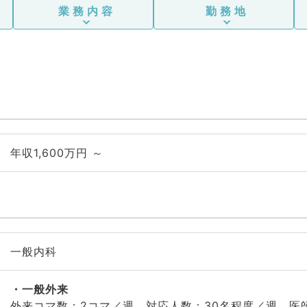
業務内容
勤務地
年収1,600万円 ～
一般内科
一般外来
外来コマ数：2コマ／週、対応人数：30名程度／週、医