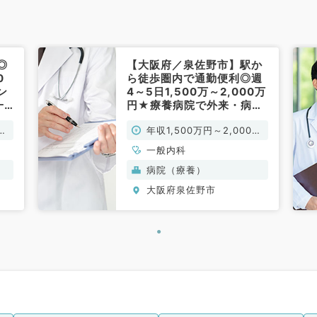
◎
【大阪府／泉佐野市】駅か
0
ら徒歩圏内で通勤便利◎週
ン
4～5日1,500万～2,000万
一
円★療養病院で外来・病棟
管理のお仕事です（一般内
万
年収1,500万円～2,000万
科／常勤）
円
一般内科
病院（療養）
大阪府泉佐野市