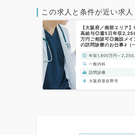
この求人と条件が近い求人
【大阪府／南部エリア】
高給与◎週5日年収2,25
万円ご相談可◎施設メイ
の訪問診療のお仕事♪（
般内科／常勤）
年収1,800万円～2,250
円
一般内科
訪問診療
大阪府泉佐野市