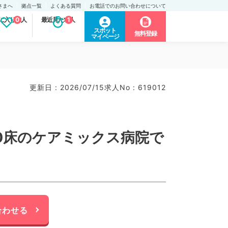
さまへ
拠点一覧
よくある質問
お電話でのお問い合わせについて
に入り求人
0
最近見た求人
1
スポット
無料登録
マイページ
更新日 : 2026/07/15
求人No : 619012
70床のケアミックス病院で
合わせる