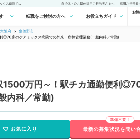
【大阪府／泉佐野市】年収1500万円～！駅チカ通勤便利◎70床のケアミックス病院での外来・病棟管理業務(一般内科／常勤)の転職・求人｜医師の求人・転職・アルバイトは【マイナビDOCTOR】
自治体・公共団体採用ご担当者さまへ
採用ご担当者
お気
す
転職をご検討の方へ
お役立ちガイド
大阪府
泉佐野市
利◎70床のケアミックス病院での外来・病棟管理業務(一般内科／常勤)
1500万円～！駅チカ通勤便利◎
般内科／常勤)
お気に入り
最新の募集状況を問い