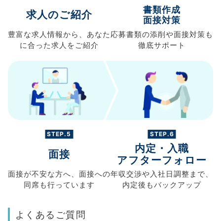
書類作成
求人のご紹介
面接対策
豊富な求人情報から、
あなた
応募書類の
添削や面接対策も
に合った求人を
ご紹介
徹底サポート
STEP.5
STEP.6
内定・入職
面接
アフターフォロー
面接が不安な方へ、
面接への
年収交渉や
入社日調整まで、
同席も
行っています
内定後もバックアップ
よくあるご質問