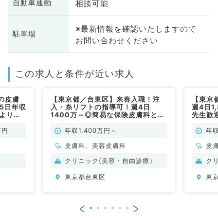
相談可能
自動車通勤
※最新情報を確認いたしますので
駐車場
お問い合わせください
この求人と条件が近い求人
の皮膚
【東京都／台東区】来春入職！注
【東京
5日年収
入・糸リフトの指導可！週4日
週4日1
日よりご
1400万～◎簡易な保険皮膚科と9
先生歓
・美容施
割美容の外来・施術をおまかせ（皮
ニックに
膚科、美容皮膚科／常勤)
万円
年収1,400万円～
年収
／常勤）
皮膚科、美容皮膚科
皮
クリニック(美容・自由診療）
ク
東京都台東区
東
<
>