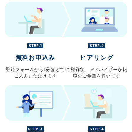
STEP.1
STEP.2
無料お申込み
ヒアリング
登録フォームから
1分ほどで
ご登録後、
アドバイザーが転
ご入力
いただけます
職の
ご希望を伺います
STEP.3
STEP.4