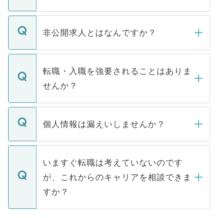
ご登録いただきましたら、弊社担当者がご
登録内容を確認し、その後メールもしくは
非公開求人とはなんですか？
お電話にて次のステップのご案内をいたし
ます。通常、5営業日以内にはご連絡をせて
マイナビDOCTORで取り扱っている求人の
いただきますので、しばらくお待ちくださ
うち約3割は、Webサイトからご覧いただ
転職・入職を強要されることはありま
い。
けない「非公開求人」です。非公開求人は
せんか？
下記の理由によって、一般には公開してい
ません。
転職・入職を強要することは一切ありませ
ん。また、仮に応募先から内定をいただい
個人情報は漏えいしませんか？
■応募殺到を避けるため 人気のある医療機
たとしても、ご本人が納得しない限り、内
関を公にしてしまうと、応募が殺到する場
定を承諾する必要はありません。内定先へ
個人情報が漏えいすることはありませんの
合があります。 選考を効率よく行うため
の辞退の連絡はキャリアパートナーが行い
で、ご安心ください。当サイトからの登録
いますぐ転職は考えていないのです
に、医療機関が求める条件に合った人材の
ますので、ご安心ください。
などで収集したご登録者様の個人情報は、
が、これからのキャリアを相談できま
みを人材紹介会社に依頼するケースが増え
ご本人のキャリアアップおよび転職活動の
ています。
すか？
支援を目的に使用いたします。お預かりし
ているすべての個人データはご本人の許可
お気軽にご相談ください。先生専任のキャ