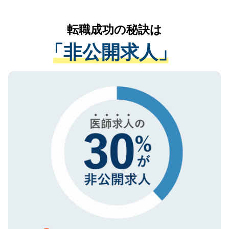
なく、医療機関側に開示したり、第三者に
リアパートナーが将来のご希望などをおう
提供することは一切ありません。また弊社
かがいして、現在の医療機関の状況や紹介
転職成功の秘訣は
は、個人情報の取り扱いについての厳密な
経験をまじえながら、適切なアドバイスを
管理基準を満たした事業者のみに付与され
「非公開求人」
させていただきます。すぐにご転職をされ
る、プライバシーマークを取得済みです。
ない方には、長期的なサポートが可能です
ご登録いただいた個人情報は、SSL（デー
ので、まずはご登録ください。
タ暗号化）によって保護されていますの
で、機密保持に関してもご安心ください。