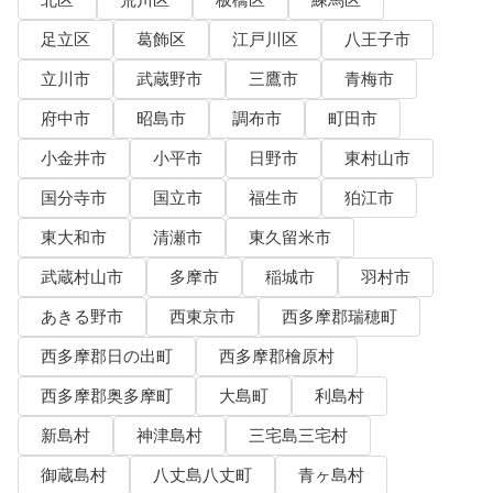
足立区
葛飾区
江戸川区
八王子市
立川市
武蔵野市
三鷹市
青梅市
府中市
昭島市
調布市
町田市
小金井市
小平市
日野市
東村山市
国分寺市
国立市
福生市
狛江市
東大和市
清瀬市
東久留米市
武蔵村山市
多摩市
稲城市
羽村市
あきる野市
西東京市
西多摩郡瑞穂町
西多摩郡日の出町
西多摩郡檜原村
西多摩郡奥多摩町
大島町
利島村
新島村
神津島村
三宅島三宅村
御蔵島村
八丈島八丈町
青ヶ島村