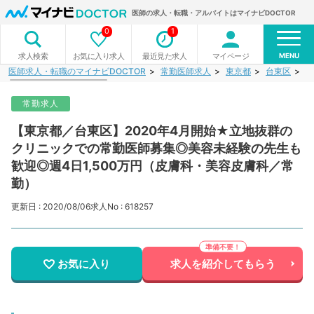
医師の求人・転職・アルバイトはマイナビDOCTOR
0
1
MENU
お気に入り求人
最近見た求人
マイページ
求人検索
医師求人・転職のマイナビDOCTOR
常勤医師求人
東京都
台東区
【
常勤求人
【東京都／台東区】2020年4月開始★立地抜群の
クリニックでの常勤医師募集◎美容未経験の先生も
歓迎◎週4日1,500万円（皮膚科・美容皮膚科／常
勤）
更新日 : 2020/08/06
求人No : 618257
お気に入り
求人を紹介してもらう