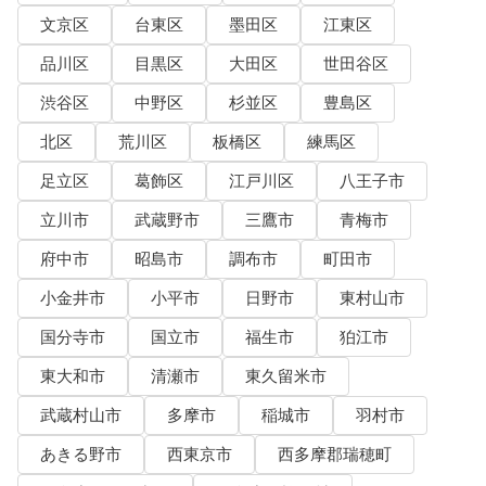
文京区
台東区
墨田区
江東区
品川区
目黒区
大田区
世田谷区
渋谷区
中野区
杉並区
豊島区
北区
荒川区
板橋区
練馬区
足立区
葛飾区
江戸川区
八王子市
立川市
武蔵野市
三鷹市
青梅市
府中市
昭島市
調布市
町田市
小金井市
小平市
日野市
東村山市
国分寺市
国立市
福生市
狛江市
東大和市
清瀬市
東久留米市
武蔵村山市
多摩市
稲城市
羽村市
あきる野市
西東京市
西多摩郡瑞穂町