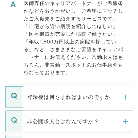
医師専任のキャリアパートナーがご希望条
件などをおうかがいし、ご希望にマッチし
たご入職先をご紹介するサービスです。
「自宅から近い病院を紹介してほしい」
「医療機器が充実した病院で働きたい」
「年収1,500万円以上の病院を探してい
る」など、さまざまなご要望をキャリアパ
ートナーにお伝えください。常勤求人はも
ちろん、非常勤・スポットのお仕事紹介も
行なっております。
登録後は何をすればよいのですか
ご登録いただきましたら、弊社担当者がご
登録内容を確認し、その後メールもしくは
非公開求人とはなんですか？
お電話にて次のステップのご案内をいたし
ます。通常、5営業日以内にはご連絡をせて
マイナビDOCTORで取り扱っている求人の