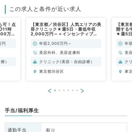
この求人と条件が近い求人
も可！点
【東京都／渋谷区】人気エリアの美
【東京
11時
容クリニック★週5日・最低年収
開する
500万
2,000万円～＋インセンティブ★
★週5日
任せ（科
カウンセリング・施術・手術のお仕
センテ
）
事です（美容皮膚科・美容外科／常
術・手
万円
年収2,000万円～
年収
勤）
科・美
美容外科、美容皮膚科
美
診療）
クリニック(美容・自由診療）
ク
東京都渋谷区
東
<
>
手当/福利厚生
有り
通勤手当