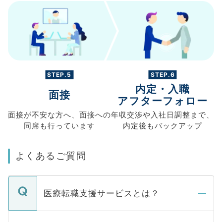
STEP.5
STEP.6
内定・入職
面接
アフターフォロー
面接が不安な方へ、
面接への
年収交渉や
入社日調整まで、
同席も
行っています
内定後もバックアップ
よくあるご質問
医療転職支援サービスとは？