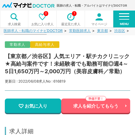
医師の求人・転職・アルバイトはマイナビDOCTOR
0
1
MENU
お気に入り求人
最近見た求人
マイページ
求人検索
医師求人・転職のマイナビDOCTOR
常勤医師求人
東京都
渋谷区
【
常勤求人
高給与求人
【東京都／渋谷区】人気エリア・駅チカクリニック
★高給与案件です！未経験者でも勤務可能◎週4～
5日1,650万円～2,000万円（美容皮膚科／常勤）
更新日 : 2022/06/08
求人No : 616819
お気に入り
求人を紹介してもらう
求人詳細