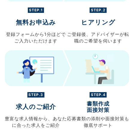
STEP.1
STEP.2
無料お申込み
ヒアリング
登録フォームから
1分ほどで
ご登録後、
アドバイザーが転
ご入力
いただけます
職の
ご希望を伺います
STEP.3
STEP.4
書類作成
求人のご紹介
面接対策
豊富な求人情報から、
あなた
応募書類の
添削や面接対策も
に合った求人を
ご紹介
徹底サポート