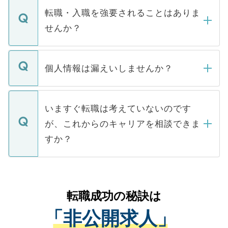
いただきますので、しばらくお待ちくださ
うち約3割は、Webサイトからご覧いただ
転職・入職を強要されることはありま
い。
けない「非公開求人」です。非公開求人は
せんか？
下記の理由によって、一般には公開してい
ません。
転職・入職を強要することは一切ありませ
ん。また、仮に応募先から内定をいただい
個人情報は漏えいしませんか？
■応募殺到を避けるため 人気のある医療機
たとしても、ご本人が納得しない限り、内
関を公にしてしまうと、応募が殺到する場
定を承諾する必要はありません。内定先へ
個人情報が漏えいすることはありませんの
合があります。 選考を効率よく行うため
の辞退の連絡はキャリアパートナーが行い
で、ご安心ください。当サイトからの登録
いますぐ転職は考えていないのです
に、医療機関が求める条件に合った人材の
ますので、ご安心ください。
などで収集したご登録者様の個人情報は、
が、これからのキャリアを相談できま
みを人材紹介会社に依頼するケースが増え
ご本人のキャリアアップおよび転職活動の
ています。
すか？
支援を目的に使用いたします。お預かりし
ているすべての個人データはご本人の許可
お気軽にご相談ください。先生専任のキャ
なく、医療機関側に開示したり、第三者に
リアパートナーが将来のご希望などをおう
提供することは一切ありません。また弊社
かがいして、現在の医療機関の状況や紹介
転職成功の秘訣は
は、個人情報の取り扱いについての厳密な
経験をまじえながら、適切なアドバイスを
管理基準を満たした事業者のみに付与され
「非公開求人」
させていただきます。すぐにご転職をされ
る、プライバシーマークを取得済みです。
ない方には、長期的なサポートが可能です