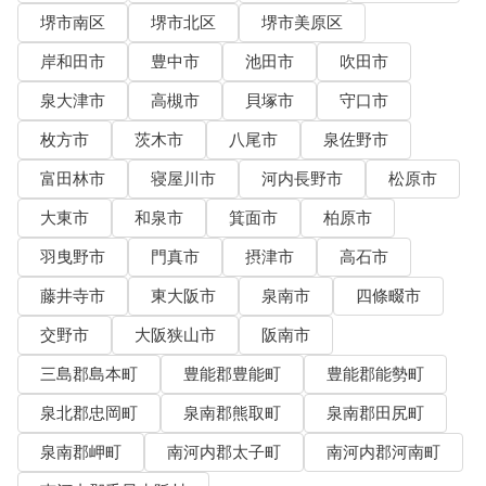
堺市南区
堺市北区
堺市美原区
岸和田市
豊中市
池田市
吹田市
泉大津市
高槻市
貝塚市
守口市
枚方市
茨木市
八尾市
泉佐野市
富田林市
寝屋川市
河内長野市
松原市
大東市
和泉市
箕面市
柏原市
羽曳野市
門真市
摂津市
高石市
藤井寺市
東大阪市
泉南市
四條畷市
交野市
大阪狭山市
阪南市
三島郡島本町
豊能郡豊能町
豊能郡能勢町
泉北郡忠岡町
泉南郡熊取町
泉南郡田尻町
泉南郡岬町
南河内郡太子町
南河内郡河南町