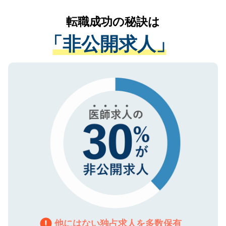
リアパートナーが将来のご希望などをおう
提供することは一切ありません。また弊社
かがいして、現在の医療機関の状況や紹介
転職成功の秘訣は
は、個人情報の取り扱いについての厳密な
経験をまじえながら、適切なアドバイスを
管理基準を満たした事業者のみに付与され
「非公開求人」
させていただきます。すぐにご転職をされ
る、プライバシーマークを取得済みです。
ない方には、長期的なサポートが可能です
ご登録いただいた個人情報は、SSL（デー
ので、まずはご登録ください。
タ暗号化）によって保護されていますの
で、機密保持に関してもご安心ください。
他にはない独占求人を多数保有