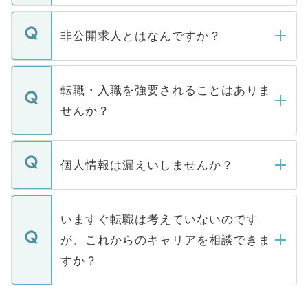
ご登録いただきましたら、弊社担当者がご
登録内容を確認し、その後メールもしくは
非公開求人とはなんですか？
お電話にて次のステップのご案内をいたし
ます。通常、5営業日以内にはご連絡をせて
マイナビDOCTORで取り扱っている求人の
いただきますので、しばらくお待ちくださ
うち約3割は、Webサイトからご覧いただ
転職・入職を強要されることはありま
い。
けない「非公開求人」です。非公開求人は
せんか？
下記の理由によって、一般には公開してい
ません。
転職・入職を強要することは一切ありませ
ん。また、仮に応募先から内定をいただい
個人情報は漏えいしませんか？
■応募殺到を避けるため 人気のある医療機
たとしても、ご本人が納得しない限り、内
関を公にしてしまうと、応募が殺到する場
定を承諾する必要はありません。内定先へ
個人情報が漏えいすることはありませんの
合があります。 選考を効率よく行うため
の辞退の連絡はキャリアパートナーが行い
で、ご安心ください。当サイトからの登録
いますぐ転職は考えていないのです
に、医療機関が求める条件に合った人材の
ますので、ご安心ください。
などで収集したご登録者様の個人情報は、
が、これからのキャリアを相談できま
みを人材紹介会社に依頼するケースが増え
ご本人のキャリアアップおよび転職活動の
ています。
すか？
支援を目的に使用いたします。お預かりし
ているすべての個人データはご本人の許可
お気軽にご相談ください。先生専任のキャ
なく、医療機関側に開示したり、第三者に