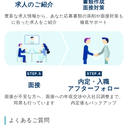
書類作成
求人のご紹介
面接対策
豊富な求人情報から、
あなた
応募書類の
添削や面接対策も
に合った求人を
ご紹介
徹底サポート
STEP.5
STEP.6
内定・入職
面接
アフターフォロー
面接が不安な方へ、
面接への
年収交渉や
入社日調整まで、
同席も
行っています
内定後もバックアップ
よくあるご質問