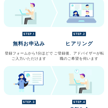
STEP.1
STEP.2
無料お申込み
ヒアリング
登録フォームから
1分ほどで
ご登録後、
アドバイザーが転
ご入力
いただけます
職の
ご希望を伺います
STEP.3
STEP.4