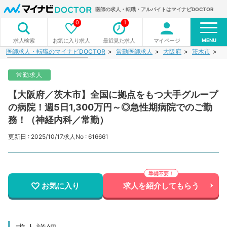
医師の求人・転職・アルバイトはマイナビDOCTOR
0
1
MENU
お気に入り求人
最近見た求人
マイページ
求人検索
医師求人・転職のマイナビDOCTOR
常勤医師求人
大阪府
茨木市
【
常勤求人
【大阪府／茨木市】全国に拠点をもつ大手グループ
の病院！週5日1,300万円～◎急性期病院でのご勤
務！（神経内科／常勤）
更新日 : 2025/10/17
求人No : 616661
お気に入り
求人を紹介してもらう