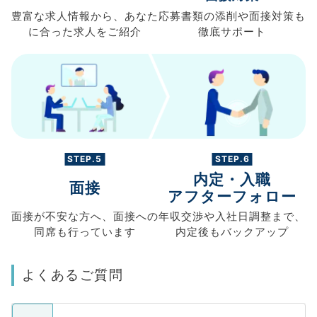
豊富な求人情報から、
あなた
応募書類の
添削や面接対策も
に合った求人を
ご紹介
徹底サポート
STEP.5
STEP.6
内定・入職
面接
アフターフォロー
面接が不安な方へ、
面接への
年収交渉や
入社日調整まで、
同席も
行っています
内定後もバックアップ
よくあるご質問