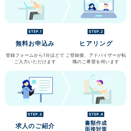
STEP.1
STEP.2
無料お申込み
ヒアリング
登録フォームから
1分ほどで
ご登録後、
アドバイザーが転
ご入力
いただけます
職の
ご希望を伺います
STEP.3
STEP.4
書類作成
求人のご紹介
面接対策