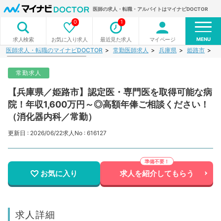
医師の求人・転職・アルバイトはマイナビDOCTOR
0
1
MENU
お気に入り求人
最近見た求人
マイページ
求人検索
医師求人・転職のマイナビDOCTOR
常勤医師求人
兵庫県
姫路市
【
常勤求人
【兵庫県／姫路市】認定医・専門医を取得可能な病
院！年収1,600万円～◎高額年俸ご相談ください！
（消化器内科／常勤）
更新日 : 2026/06/22
求人No : 616127
お気に入り
求人を紹介してもらう
求人詳細