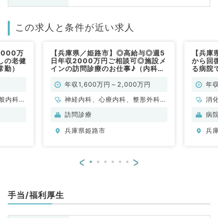
この求人と条件が近い求人
000万
【兵庫県／姫路市】◎高給与◎週5
【兵庫
しの老健
日年収2000万円ご相談可◎施設メ
から回
常勤）
インの訪問診療のお仕事♪（内科
る病院で
系・外科系／常勤）
万円～
年収1,600万円～2,000万円
年収
般内科、
神経内科、心療内科、整形外科、
消
、消化器
形成外科、美容外科、脳神経外
訪問診療
病
、腎臓内
科、呼吸器外科、心臓血管外科、
兵庫県姫路市
兵
、膠原病
小児外科、泌尿器科、一般内科、
循環器内科、呼吸器内科、消化器
内科、内分泌・代謝内科、腎臓内
<
>
科、老年内科、外科系全般、一般
外科、消化器外科、乳腺外科、膠
原病科、スポーツ整形外科、大
手当/福利厚生
腸・肛門外科、脊髄・脊椎外科