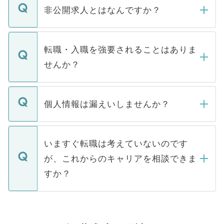
登録内容を確認し、その後メールもしくは
非公開求人とはなんですか？
お電話にて次のステップのご案内をいたし
ます。通常、5営業日以内にはご連絡をせて
マイナビDOCTORで取り扱っている求人の
いただきますので、しばらくお待ちくださ
うち約3割は、Webサイトからご覧いただ
転職・入職を強要されることはありま
い。
けない「非公開求人」です。非公開求人は
せんか？
下記の理由によって、一般には公開してい
ません。
転職・入職を強要することは一切ありませ
ん。また、仮に応募先から内定をいただい
個人情報は漏えいしませんか？
■応募殺到を避けるため 人気のある医療機
たとしても、ご本人が納得しない限り、内
関を公にしてしまうと、応募が殺到する場
定を承諾する必要はありません。内定先へ
個人情報が漏えいすることはありませんの
合があります。 選考を効率よく行うため
の辞退の連絡はキャリアパートナーが行い
で、ご安心ください。当サイトからの登録
いますぐ転職は考えていないのです
に、医療機関が求める条件に合った人材の
ますので、ご安心ください。
などで収集したご登録者様の個人情報は、
が、これからのキャリアを相談できま
みを人材紹介会社に依頼するケースが増え
ご本人のキャリアアップおよび転職活動の
ています。
すか？
支援を目的に使用いたします。お預かりし
ているすべての個人データはご本人の許可
お気軽にご相談ください。先生専任のキャ
なく、医療機関側に開示したり、第三者に
リアパートナーが将来のご希望などをおう
提供することは一切ありません。また弊社
かがいして、現在の医療機関の状況や紹介