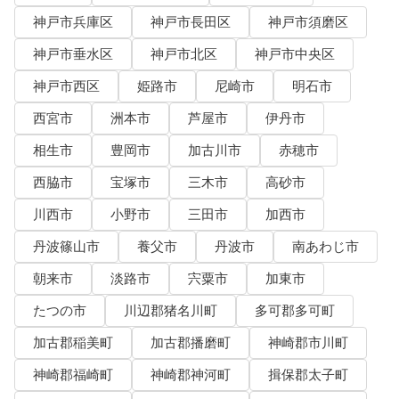
神戸市兵庫区
神戸市長田区
神戸市須磨区
神戸市垂水区
神戸市北区
神戸市中央区
神戸市西区
姫路市
尼崎市
明石市
西宮市
洲本市
芦屋市
伊丹市
相生市
豊岡市
加古川市
赤穂市
西脇市
宝塚市
三木市
高砂市
川西市
小野市
三田市
加西市
丹波篠山市
養父市
丹波市
南あわじ市
朝来市
淡路市
宍粟市
加東市
たつの市
川辺郡猪名川町
多可郡多可町
加古郡稲美町
加古郡播磨町
神崎郡市川町
神崎郡福崎町
神崎郡神河町
揖保郡太子町