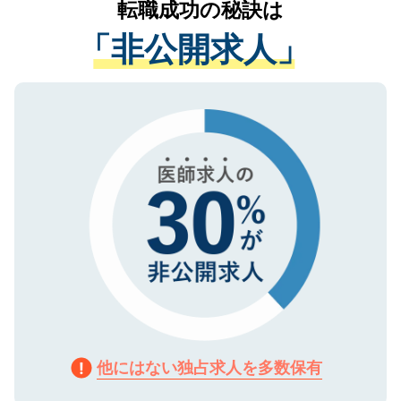
転職成功の秘訣は
は、個人情報の取り扱いについての厳密な
経験をまじえながら、適切なアドバイスを
管理基準を満たした事業者のみに付与され
「非公開求人」
させていただきます。すぐにご転職をされ
る、プライバシーマークを取得済みです。
ない方には、長期的なサポートが可能です
ご登録いただいた個人情報は、SSL（デー
ので、まずはご登録ください。
タ暗号化）によって保護されていますの
で、機密保持に関してもご安心ください。
他にはない独占求人を多数保有