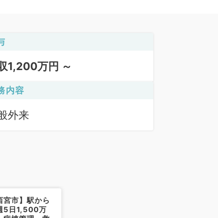
与
収1,200万円 ～
務内容
般外来
西宮市】駅から
5日1,500万