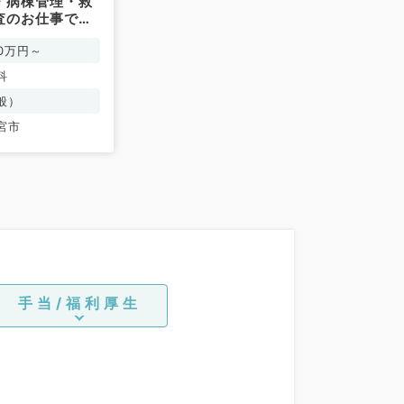
・病棟管理・救
査のお仕事です
科／常勤）
00万円～
科
般）
宮市
手当/福利厚生