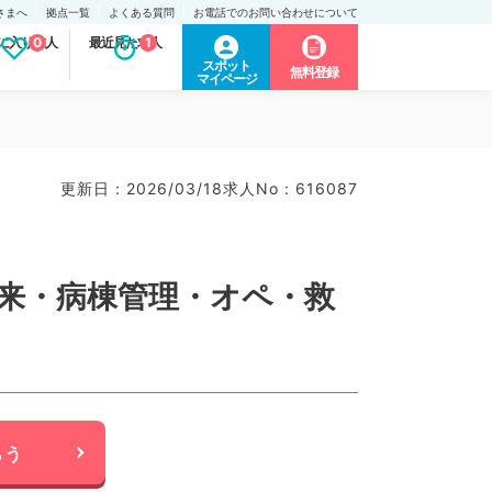
さまへ
拠点一覧
よくある質問
お電話でのお問い合わせについて
に入り求人
0
最近見た求人
1
スポット
無料登録
マイページ
更新日 : 2026/03/18
求人No : 616087
外来・病棟管理・オペ・救
らう