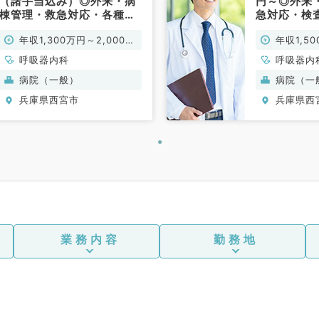
（諸手当込み）◎外来・病
円～◎外来
棟管理・救急対応・各種検
急対応・検
査のお仕事です（呼吸器内
（呼吸器内
年収1,300万円～2,000万
年収1,5
科／常勤）
円
呼吸器内科
呼吸器内
病院（一般）
病院（一
兵庫県西宮市
兵庫県西
業務内容
勤務地