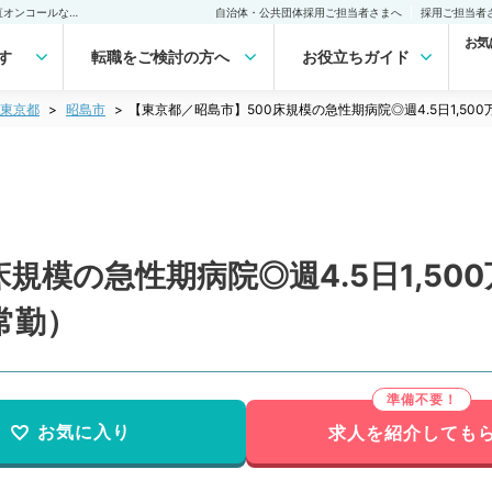
【東京都／昭島市】500床規模の急性期病院◎週4.5日1,500万円～・当直オンコールなしのご勤務（麻酔科／常勤）の転職・求人｜医師の求人・転職・アルバイトは【マイナビDOCTOR】
自治体・公共団体採用ご担当者さまへ
採用ご担当者
お気
す
転職をご検討の方へ
お役立ちガイド
東京都
昭島市
【東京都／昭島市】500床規模の急性期病院◎週4.5日1,5
床規模の急性期病院◎週4.5日1,5
常勤）
お気に入り
求人を紹介しても