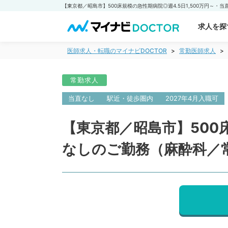
求人を探
医師求人・転職のマイナビDOCTOR
常勤医師求人
常勤求人
当直なし
駅近・徒歩圏内
2027年4月入職可
【東京都／昭島市】500
なしのご勤務（麻酔科／