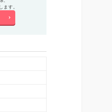
係、
します。