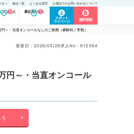
さまへ
拠点一覧
よくある質問
お電話でのお問い合わせについて
に入り求人
0
最近見た求人
1
スポット
無料登録
マイページ
00万円～・当直オンコールなしのご勤務（麻酔科／常勤）
更新日 : 2026/05/26
求人No : 615364
00万円～・当直オンコール
らう