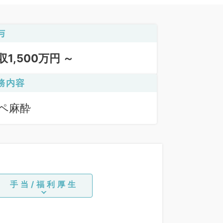
与
収1,500万円 ～
務内容
ペ麻酔
手当/福利厚生