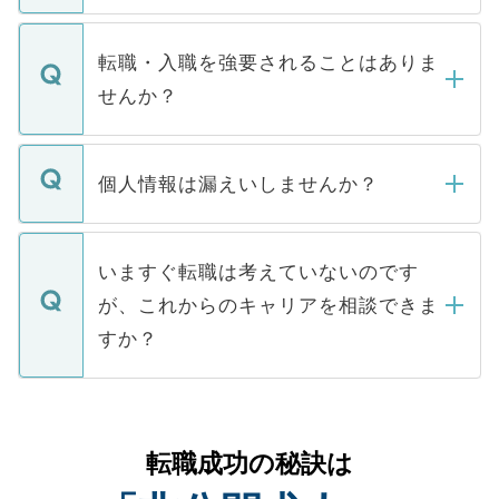
ます。通常、5営業日以内にはご連絡をせて
マイナビDOCTORで取り扱っている求人の
いただきますので、しばらくお待ちくださ
うち約3割は、Webサイトからご覧いただ
転職・入職を強要されることはありま
い。
けない「非公開求人」です。非公開求人は
せんか？
下記の理由によって、一般には公開してい
ません。
転職・入職を強要することは一切ありませ
ん。また、仮に応募先から内定をいただい
個人情報は漏えいしませんか？
■応募殺到を避けるため 人気のある医療機
たとしても、ご本人が納得しない限り、内
関を公にしてしまうと、応募が殺到する場
定を承諾する必要はありません。内定先へ
個人情報が漏えいすることはありませんの
合があります。 選考を効率よく行うため
の辞退の連絡はキャリアパートナーが行い
で、ご安心ください。当サイトからの登録
いますぐ転職は考えていないのです
に、医療機関が求める条件に合った人材の
ますので、ご安心ください。
などで収集したご登録者様の個人情報は、
が、これからのキャリアを相談できま
みを人材紹介会社に依頼するケースが増え
ご本人のキャリアアップおよび転職活動の
ています。
すか？
支援を目的に使用いたします。お預かりし
ているすべての個人データはご本人の許可
お気軽にご相談ください。先生専任のキャ
なく、医療機関側に開示したり、第三者に
リアパートナーが将来のご希望などをおう
提供することは一切ありません。また弊社
かがいして、現在の医療機関の状況や紹介
転職成功の秘訣は
は、個人情報の取り扱いについての厳密な
経験をまじえながら、適切なアドバイスを
管理基準を満たした事業者のみに付与され