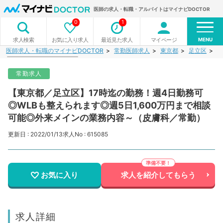
医師の求人・転職・アルバイトはマイナビDOCTOR
0
1
MENU
お気に入り求人
最近見た求人
マイページ
求人検索
医師求人・転職のマイナビDOCTOR
常勤医師求人
東京都
足立区
【
常勤求人
【東京都／足立区】17時迄の勤務！週4日勤務可
◎WLBも整えられます◎週5日1,600万円まで相談
可能◎外来メインの業務内容～（皮膚科／常勤）
更新日 : 2022/01/13
求人No : 615085
お気に入り
求人を紹介してもらう
求人詳細