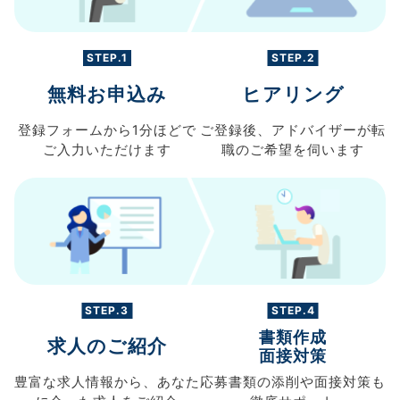
STEP.1
STEP.2
無料お申込み
ヒアリング
登録フォームから
1分ほどで
ご登録後、
アドバイザーが転
ご入力
いただけます
職の
ご希望を伺います
STEP.3
STEP.4
書類作成
求人のご紹介
面接対策
豊富な求人情報から、
あなた
応募書類の
添削や面接対策も