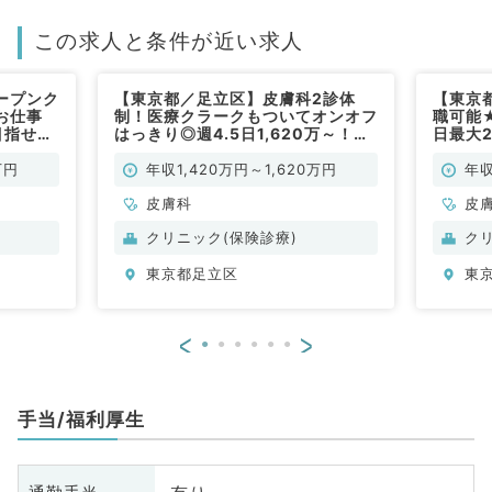
この求人と条件が近い求人
ープンク
【東京都／足立区】皮膚科2診体
【東京
お仕事
制！医療クラークもついてオンオフ
職可能
目指せま
はっきり◎週4.5日1,620万～！皮
日最大
（皮膚
膚科の一般外来をおまかせ（皮膚
可能★
科・形成外科／常勤）
駅から
万円
年収1,420万円～1,620万円
年収
常勤）
皮膚科
皮
クリニック(保険診療)
ク
東京都足立区
東
<
>
手当/福利厚生