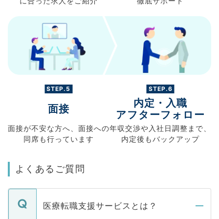
に合った求人を
ご紹介
徹底サポート
STEP.5
STEP.6
内定・入職
面接
アフターフォロー
面接が不安な方へ、
面接への
年収交渉や
入社日調整まで、
同席も
行っています
内定後もバックアップ
よくあるご質問
医療転職支援サービスとは？