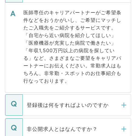
医師専任のキャリアパートナーがご希望条
件などをおうかがいし、ご希望にマッチし
たご入職先をご紹介するサービスです。
「自宅から近い病院を紹介してほしい」
「医療機器が充実した病院で働きたい」
「年収1,500万円以上の病院を探してい
る」など、さまざまなご要望をキャリアパ
ートナーにお伝えください。常勤求人はも
ちろん、非常勤・スポットのお仕事紹介も
行なっております。
登録後は何をすればよいのですか
ご登録いただきましたら、弊社担当者がご
登録内容を確認し、その後メールもしくは
非公開求人とはなんですか？
お電話にて次のステップのご案内をいたし