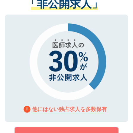
「非公開求人」
させていただきます。すぐにご転職をされ
る、プライバシーマークを取得済みです。
ない方には、長期的なサポートが可能です
ご登録いただいた個人情報は、SSL（デー
ので、まずはご登録ください。
タ暗号化）によって保護されていますの
で、機密保持に関してもご安心ください。
他にはない独占求人を多数保有