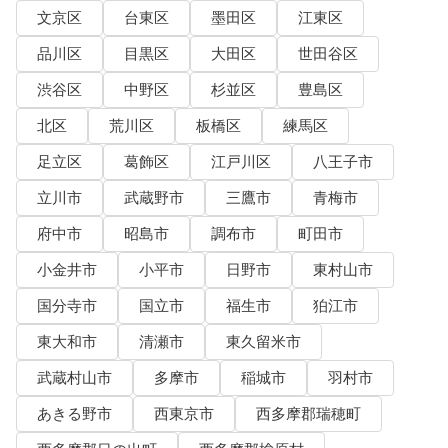
文京区
台東区
墨田区
江東区
品川区
目黒区
大田区
世田谷区
渋谷区
中野区
杉並区
豊島区
北区
荒川区
板橋区
練馬区
足立区
葛飾区
江戸川区
八王子市
立川市
武蔵野市
三鷹市
青梅市
府中市
昭島市
調布市
町田市
小金井市
小平市
日野市
東村山市
国分寺市
国立市
福生市
狛江市
東大和市
清瀬市
東久留米市
武蔵村山市
多摩市
稲城市
羽村市
あきる野市
西東京市
西多摩郡瑞穂町