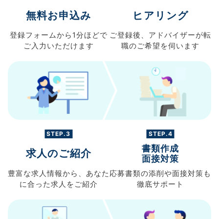
無料お申込み
ヒアリング
登録フォームから
1分ほどで
ご登録後、
アドバイザーが転
ご入力
いただけます
職の
ご希望を伺います
STEP.3
STEP.4
書類作成
求人のご紹介
面接対策
豊富な求人情報から、
あなた
応募書類の
添削や面接対策も
に合った求人を
ご紹介
徹底サポート