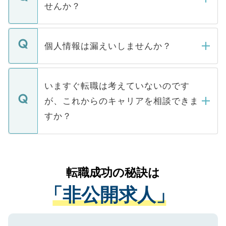
けない「非公開求人」です。非公開求人は
せんか？
下記の理由によって、一般には公開してい
ません。
転職・入職を強要することは一切ありませ
ん。また、仮に応募先から内定をいただい
個人情報は漏えいしませんか？
■応募殺到を避けるため 人気のある医療機
たとしても、ご本人が納得しない限り、内
関を公にしてしまうと、応募が殺到する場
定を承諾する必要はありません。内定先へ
個人情報が漏えいすることはありませんの
合があります。 選考を効率よく行うため
の辞退の連絡はキャリアパートナーが行い
で、ご安心ください。当サイトからの登録
いますぐ転職は考えていないのです
に、医療機関が求める条件に合った人材の
ますので、ご安心ください。
などで収集したご登録者様の個人情報は、
が、これからのキャリアを相談できま
みを人材紹介会社に依頼するケースが増え
ご本人のキャリアアップおよび転職活動の
ています。
すか？
支援を目的に使用いたします。お預かりし
ているすべての個人データはご本人の許可
お気軽にご相談ください。先生専任のキャ
なく、医療機関側に開示したり、第三者に
リアパートナーが将来のご希望などをおう
提供することは一切ありません。また弊社
かがいして、現在の医療機関の状況や紹介
転職成功の秘訣は
は、個人情報の取り扱いについての厳密な
経験をまじえながら、適切なアドバイスを
管理基準を満たした事業者のみに付与され
「非公開求人」
させていただきます。すぐにご転職をされ
る、プライバシーマークを取得済みです。
ない方には、長期的なサポートが可能です
ご登録いただいた個人情報は、SSL（デー
ので、まずはご登録ください。
タ暗号化）によって保護されていますの