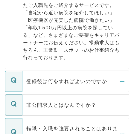
たご入職先をご紹介するサービスです。
「自宅から近い病院を紹介してほしい」
「医療機器が充実した病院で働きたい」
「年収1,500万円以上の病院を探してい
る」など、さまざまなご要望をキャリアパ
ートナーにお伝えください。常勤求人はも
ちろん、非常勤・スポットのお仕事紹介も
行なっております。
登録後は何をすればよいのですか
ご登録いただきましたら、弊社担当者がご
登録内容を確認し、その後メールもしくは
非公開求人とはなんですか？
お電話にて次のステップのご案内をいたし
ます。通常、5営業日以内にはご連絡をせて
マイナビDOCTORで取り扱っている求人の
いただきますので、しばらくお待ちくださ
うち約3割は、Webサイトからご覧いただ
転職・入職を強要されることはありま
い。