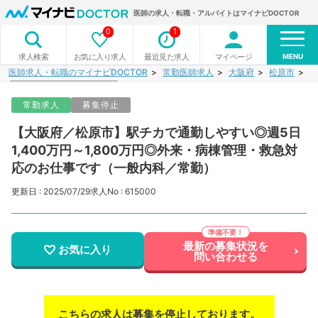
医師の求人・転職・アルバイトはマイナビDOCTOR
0
1
MENU
お気に入り求人
最近見た求人
マイページ
求人検索
医師求人・転職のマイナビDOCTOR
常勤医師求人
大阪府
松原市
【
常勤求人
募集停止
【大阪府／松原市】駅チカで通勤しやすい◎週5日
1,400万円～1,800万円◎外来・病棟管理・救急対
応のお仕事です（一般内科／常勤）
更新日 : 2025/07/29
求人No : 615000
最新の募集状況を
お気に入り
問い合わせる
こちらの求人は募集を停止しております。