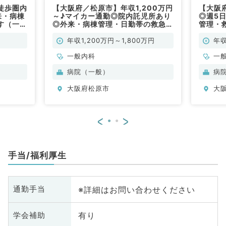
徒歩圏内
【大阪府／松原市】年収1,200万円
【大阪
来・病棟
～♪マイカー通勤◎院内託児所あり
◎週5日
す（一般
◎外来・病棟管理・日勤帯の救急対
管理・
応などのお仕事です☆（一般内科
内科／
／常勤）
年収1,200万円～1,800万円
年収
一般内科
一
病院（一般）
病
大阪府松原市
大
<
>
手当/福利厚生
※詳細はお問い合わせください
通勤手当
有り
学会補助