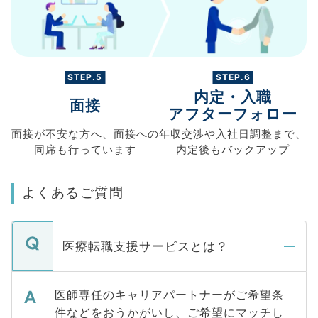
STEP.5
STEP.6
内定・入職
面接
アフターフォロー
面接が不安な方へ、
面接への
年収交渉や
入社日調整まで、
同席も
行っています
内定後もバックアップ
よくあるご質問
医療転職支援サービスとは？
医師専任のキャリアパートナーがご希望条
件などをおうかがいし、ご希望にマッチし