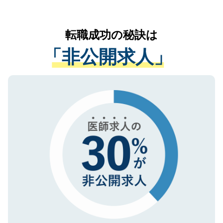
お気軽にご相談ください。先生専任のキャ
なく、医療機関側に開示したり、第三者に
リアパートナーが将来のご希望などをおう
提供することは一切ありません。また弊社
かがいして、現在の医療機関の状況や紹介
転職成功の秘訣は
は、個人情報の取り扱いについての厳密な
経験をまじえながら、適切なアドバイスを
管理基準を満たした事業者のみに付与され
「非公開求人」
させていただきます。すぐにご転職をされ
る、プライバシーマークを取得済みです。
ない方には、長期的なサポートが可能です
ご登録いただいた個人情報は、SSL（デー
ので、まずはご登録ください。
タ暗号化）によって保護されていますの
で、機密保持に関してもご安心ください。