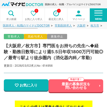
医師の求人・転職・アルバイトはマイナビDOCTOR
0
1
MENU
お気に入り求人
最近見た求人
マイページ
求人検索
医師求人・転職のマイナビDOCTOR
常勤医師求人
大阪府
枚方市
【
常勤求人
高給与求人
募集停止
【大阪府／枚方市】専門医をお持ちの先生へ◆経
験・勤務日数等により週5.5日年収1800万円可能◎
／最寄り駅より徒歩圏内（消化器内科／常勤）
更新日 : 2026/03/02
求人No : 614956
最新の募集状況を
お気に入り
問い合わせる
こちらの求人は募集を停止しております。