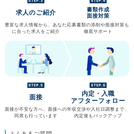
STEP.3
STEP.4
書類作成
求人のご紹介
面接対策
豊富な求人情報から、
あなた
応募書類の
添削や面接対策も
に合った求人を
ご紹介
徹底サポート
STEP.5
STEP.6
内定・入職
面接
アフターフォロー
面接が不安な方へ、
面接への
年収交渉や
入社日調整まで、
同席も
行っています
内定後もバックアップ
よくあるご質問