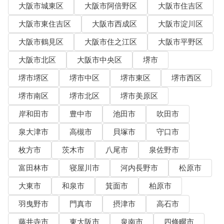
大阪市城東区
大阪市阿倍野区
大阪市住吉区
大阪市東住吉区
大阪市西成区
大阪市淀川区
大阪市鶴見区
大阪市住之江区
大阪市平野区
大阪市北区
大阪市中央区
堺市
堺市堺区
堺市中区
堺市東区
堺市西区
堺市南区
堺市北区
堺市美原区
岸和田市
豊中市
池田市
吹田市
泉大津市
高槻市
貝塚市
守口市
枚方市
茨木市
八尾市
泉佐野市
富田林市
寝屋川市
河内長野市
松原市
大東市
和泉市
箕面市
柏原市
羽曳野市
門真市
摂津市
高石市
藤井寺市
東大阪市
泉南市
四條畷市