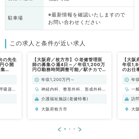
※最新情報を確認いたしますので
駐車場
お問い合わせください
この求人と条件が近い求人
向の先生
【大阪府／枚方市】◇老健管理医
【大阪
万円◇開
師の募集◇週4日～／年収1,200万
年収1,
募集
円◎勤務時間調整可能／駅チカで通
のお仕
勤便利★入居者の健康管理・書類
ニック
作成のお仕事です（内科系・外科系
常勤）
年収1,200万円～
年収
／常勤）
呼吸器内
神経内科、整形外科、形成外科、
一
・代謝内
脳神経外科、呼吸器外科、心臓血
科
介護福祉施設(老健特養)
訪
管外科、泌尿器科、一般内科、循
科
大阪府枚方市
大
環器内科、呼吸器内科、消化器内
科、内分泌・代謝内科、腎臓内
科、老年内科、血液内科、外科系
<
>
全般、一般外科、消化器外科、乳