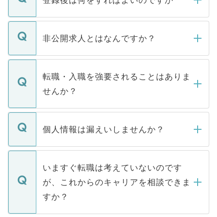
登録後は何をすればよいのですか
ご登録いただきましたら、弊社担当者がご
登録内容を確認し、その後メールもしくは
非公開求人とはなんですか？
お電話にて次のステップのご案内をいたし
ます。通常、5営業日以内にはご連絡をせて
マイナビDOCTORで取り扱っている求人の
いただきますので、しばらくお待ちくださ
うち約3割は、Webサイトからご覧いただ
転職・入職を強要されることはありま
い。
けない「非公開求人」です。非公開求人は
せんか？
下記の理由によって、一般には公開してい
ません。
転職・入職を強要することは一切ありませ
ん。また、仮に応募先から内定をいただい
個人情報は漏えいしませんか？
■応募殺到を避けるため 人気のある医療機
たとしても、ご本人が納得しない限り、内
関を公にしてしまうと、応募が殺到する場
定を承諾する必要はありません。内定先へ
個人情報が漏えいすることはありませんの
合があります。 選考を効率よく行うため
の辞退の連絡はキャリアパートナーが行い
で、ご安心ください。当サイトからの登録
いますぐ転職は考えていないのです
に、医療機関が求める条件に合った人材の
ますので、ご安心ください。
などで収集したご登録者様の個人情報は、
が、これからのキャリアを相談できま
みを人材紹介会社に依頼するケースが増え
ご本人のキャリアアップおよび転職活動の
ています。
すか？
支援を目的に使用いたします。お預かりし
ているすべての個人データはご本人の許可