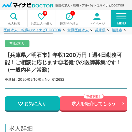
医師の求人・転職・アルバイトはマイナビDOCTOR
0
1
MENU
お気に入り求人
最近見た求人
マイページ
求人検索
医師求人・転職のマイナビDOCTOR
常勤医師求人
兵庫県
姫路市
【
常勤求人
【兵庫県／明石市】年収1200万円！週4日勤務可
能！ご相談に応じます◎老健での医師募集です！
（一般内科／常勤）
更新日 : 2020/09/10
求人No : 612682
お気に入り
求人を紹介してもらう
求人詳細