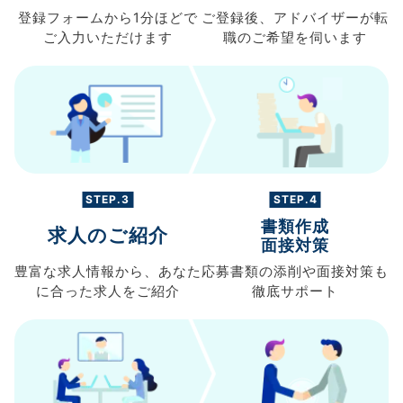
登録フォームから
1分ほどで
ご登録後、
アドバイザーが転
ご入力
いただけます
職の
ご希望を伺います
STEP.3
STEP.4
書類作成
求人のご紹介
面接対策
豊富な求人情報から、
あなた
応募書類の
添削や面接対策も
に合った求人を
ご紹介
徹底サポート