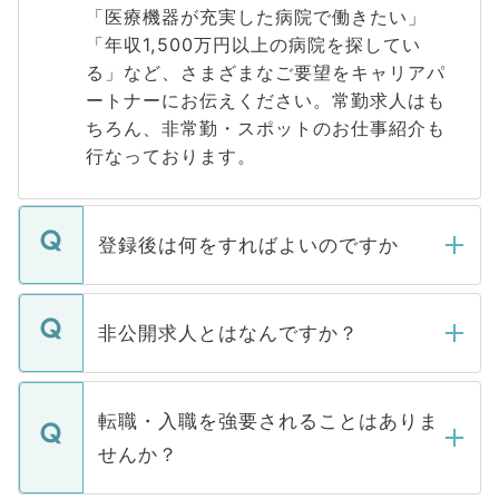
「医療機器が充実した病院で働きたい」
「年収1,500万円以上の病院を探してい
る」など、さまざまなご要望をキャリアパ
ートナーにお伝えください。常勤求人はも
ちろん、非常勤・スポットのお仕事紹介も
行なっております。
登録後は何をすればよいのですか
ご登録いただきましたら、弊社担当者がご
登録内容を確認し、その後メールもしくは
非公開求人とはなんですか？
お電話にて次のステップのご案内をいたし
ます。通常、5営業日以内にはご連絡をせて
マイナビDOCTORで取り扱っている求人の
いただきますので、しばらくお待ちくださ
うち約3割は、Webサイトからご覧いただ
転職・入職を強要されることはありま
い。
けない「非公開求人」です。非公開求人は
せんか？
下記の理由によって、一般には公開してい
ません。