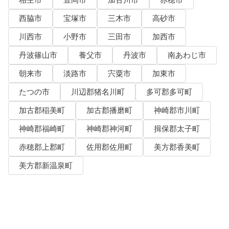
西脇市
宝塚市
三木市
高砂市
川西市
小野市
三田市
加西市
丹波篠山市
養父市
丹波市
南あわじ市
朝来市
淡路市
宍粟市
加東市
たつの市
川辺郡猪名川町
多可郡多可町
加古郡稲美町
加古郡播磨町
神崎郡市川町
神崎郡福崎町
神崎郡神河町
揖保郡太子町
赤穂郡上郡町
佐用郡佐用町
美方郡香美町
美方郡新温泉町