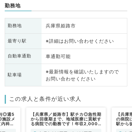
勤務地
兵庫県姫路市
勤務地
※詳細はお問い合わせください
最寄り駅
車通勤可能
自動車通勤
※最新情報を確認いたしますので
駐車場
お問い合わせください
この求人と条件が近い求人
与◎週5
【兵庫県／姫路市】駅チカ◎急性期
【兵庫
◎施設メ
から回復期まで、地域医療に貢献す
の病院
（内科
る病院での勤務です！年収2,000
駅から
万円～（一般内科／常勤）
つけたご