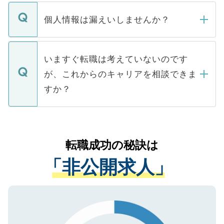
転職・入職を強要することは一切ありませ
ん。また、仮に応募先から内定をいただい
個人情報は漏えいしませんか？
■応募殺到を避けるため 人気のある医療機
たとしても、ご本人が納得しない限り、内
関を公にしてしまうと、応募が殺到する場
定を承諾する必要はありません。内定先へ
個人情報が漏えいすることはありませんの
合があります。 選考を効率よく行うため
の辞退の連絡はキャリアパートナーが行い
で、ご安心ください。当サイトからの登録
いますぐ転職は考えていないのです
に、医療機関が求める条件に合った人材の
ますので、ご安心ください。
などで収集したご登録者様の個人情報は、
が、これからのキャリアを相談できま
みを人材紹介会社に依頼するケースが増え
ご本人のキャリアアップおよび転職活動の
ています。
すか？
支援を目的に使用いたします。お預かりし
ているすべての個人データはご本人の許可
お気軽にご相談ください。先生専任のキャ
なく、医療機関側に開示したり、第三者に
リアパートナーが将来のご希望などをおう
提供することは一切ありません。また弊社
かがいして、現在の医療機関の状況や紹介
転職成功の秘訣は
は、個人情報の取り扱いについての厳密な
経験をまじえながら、適切なアドバイスを
管理基準を満たした事業者のみに付与され
「非公開求人」
させていただきます。すぐにご転職をされ
る、プライバシーマークを取得済みです。
ない方には、長期的なサポートが可能です
ご登録いただいた個人情報は、SSL（デー
ので、まずはご登録ください。
タ暗号化）によって保護されていますの
で、機密保持に関してもご安心ください。