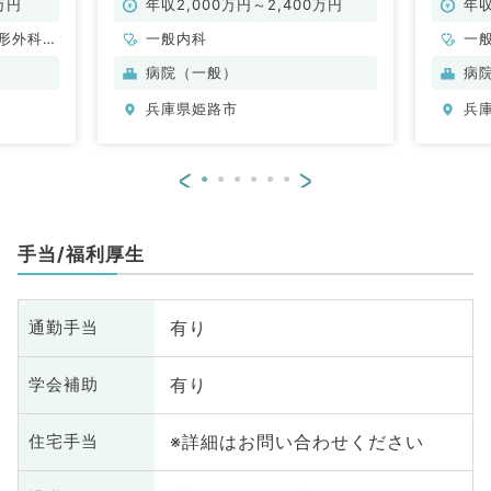
円～1,
万円
年収2,000万円～2,400万円
年収
形外科、
一般内科
一
神経外
病院（一般）
病
管外科、
兵庫県姫路市
兵
般内科、
、消化器
、腎臓内
<
>
般、一般
外科、膠
科、大
手当/福利厚生
椎外科
有り
通勤手当
有り
学会補助
※詳細はお問い合わせください
住宅手当