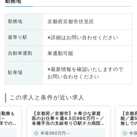
勤務地
京都府京都市伏見区
勤務地
※詳細はお問い合わせください
最寄り駅
車通勤可能
自動車通勤
※最新情報を確認いたしますので
駐車場
お問い合わせください
この求人と条件が近い求人
日勤務も
【京都府／京都市】☆希少な家庭
【京都
円～
医のお仕事☆週4.5日960万円～／
能／週5
8床での
各種手当の支給有り◎駅チカ病院で
無しで
般内科／
通勤便利◎外来・病棟管理・救急対
病棟管
応・専門医指導等のお仕事です（一
／常勤
年収960万円～
年収