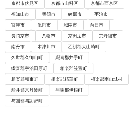
京都市伏見区
京都市山科区
京都市西京区
福知山市
舞鶴市
綾部市
宇治市
宮津市
亀岡市
城陽市
向日市
長岡京市
八幡市
京田辺市
京丹後市
南丹市
木津川市
乙訓郡大山崎町
久世郡久御山町
綴喜郡井手町
綴喜郡宇治田原町
相楽郡笠置町
相楽郡和束町
相楽郡精華町
相楽郡南山城村
船井郡京丹波町
与謝郡伊根町
与謝郡与謝野町