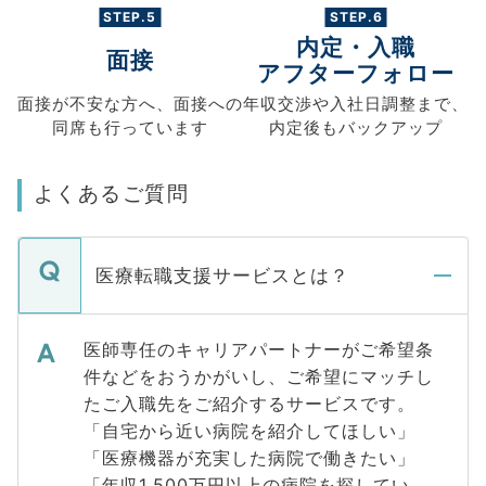
STEP.5
STEP.6
内定・入職
面接
アフターフォロー
面接が不安な方へ、
面接への
年収交渉や
入社日調整まで、
同席も
行っています
内定後もバックアップ
よくあるご質問
医療転職支援サービスとは？
医師専任のキャリアパートナーがご希望条
件などをおうかがいし、ご希望にマッチし
たご入職先をご紹介するサービスです。
「自宅から近い病院を紹介してほしい」
「医療機器が充実した病院で働きたい」
「年収1,500万円以上の病院を探してい