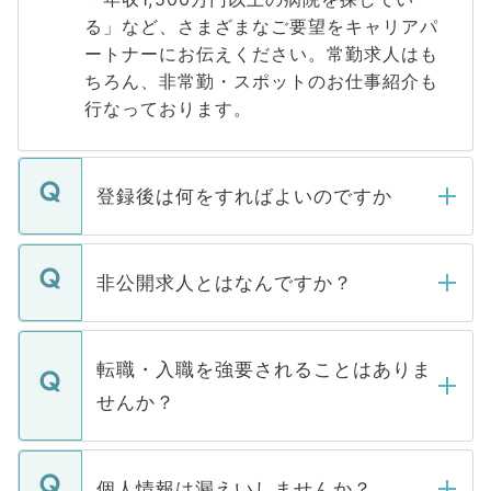
る」など、さまざまなご要望をキャリアパ
ートナーにお伝えください。常勤求人はも
ちろん、非常勤・スポットのお仕事紹介も
行なっております。
登録後は何をすればよいのですか
ご登録いただきましたら、弊社担当者がご
登録内容を確認し、その後メールもしくは
非公開求人とはなんですか？
お電話にて次のステップのご案内をいたし
ます。通常、5営業日以内にはご連絡をせて
マイナビDOCTORで取り扱っている求人の
いただきますので、しばらくお待ちくださ
うち約3割は、Webサイトからご覧いただ
転職・入職を強要されることはありま
い。
けない「非公開求人」です。非公開求人は
せんか？
下記の理由によって、一般には公開してい
ません。
転職・入職を強要することは一切ありませ
ん。また、仮に応募先から内定をいただい
個人情報は漏えいしませんか？