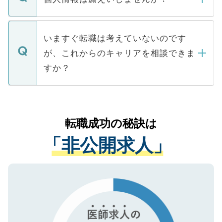
■応募殺到を避けるため 人気のある医療機
たとしても、ご本人が納得しない限り、内
関を公にしてしまうと、応募が殺到する場
定を承諾する必要はありません。内定先へ
個人情報が漏えいすることはありませんの
合があります。 選考を効率よく行うため
の辞退の連絡はキャリアパートナーが行い
で、ご安心ください。当サイトからの登録
いますぐ転職は考えていないのです
に、医療機関が求める条件に合った人材の
ますので、ご安心ください。
などで収集したご登録者様の個人情報は、
が、これからのキャリアを相談できま
みを人材紹介会社に依頼するケースが増え
ご本人のキャリアアップおよび転職活動の
ています。
すか？
支援を目的に使用いたします。お預かりし
ているすべての個人データはご本人の許可
お気軽にご相談ください。先生専任のキャ
なく、医療機関側に開示したり、第三者に
リアパートナーが将来のご希望などをおう
提供することは一切ありません。また弊社
かがいして、現在の医療機関の状況や紹介
転職成功の秘訣は
は、個人情報の取り扱いについての厳密な
経験をまじえながら、適切なアドバイスを
管理基準を満たした事業者のみに付与され
「非公開求人」
させていただきます。すぐにご転職をされ
る、プライバシーマークを取得済みです。
ない方には、長期的なサポートが可能です
ご登録いただいた個人情報は、SSL（デー
ので、まずはご登録ください。
タ暗号化）によって保護されていますの
で、機密保持に関してもご安心ください。