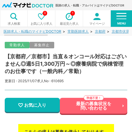
医師の求人・転職・アルバイトはマイナビDOCTOR
0
1
MENU
お気に入り求人
最近見た求人
マイページ
求人検索
医師求人・転職のマイナビDOCTOR
常勤医師求人
京都府
京都市伏見
常勤求人
募集停止
【京都府／京都市】当直＆オンコール対応はござい
ません◎週5日1,300万円～◎療養病院で病棟管理
のお仕事です（一般内科／常勤）
更新日 : 2025/11/07
求人No : 610695
最新の募集状況を
お気に入り
問い合わせる
こちらの求人は募集を停止しております。