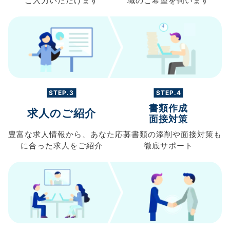
ご入力
いただけます
職の
ご希望を伺います
STEP.3
STEP.4
書類作成
求人のご紹介
面接対策
豊富な求人情報から、
あなた
応募書類の
添削や面接対策も
に合った求人を
ご紹介
徹底サポート