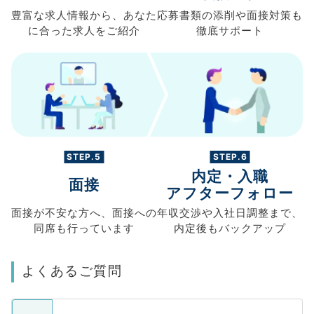
豊富な求人情報から、
あなた
応募書類の
添削や面接対策も
に合った求人を
ご紹介
徹底サポート
STEP.5
STEP.6
内定・入職
面接
アフターフォロー
面接が不安な方へ、
面接への
年収交渉や
入社日調整まで、
同席も
行っています
内定後もバックアップ
よくあるご質問