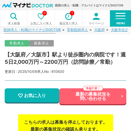
医師の求人・転職・アルバイトはマイナビDOCTOR
0
1
MENU
お気に入り求人
最近見た求人
マイページ
求人検索
医師求人・転職のマイナビDOCTOR
常勤医師求人
大阪府
大阪市住之
常勤求人
募集停止
【大阪府／大阪市】駅より徒歩圏内の病院です！週
5日2,000万円～2200万円（訪問診療／常勤）
更新日 : 2025/10/06
求人No : 610630
最新の募集状況を
お気に入り
問い合わせる
こちらの求人は募集を停止しております。
最新の募集状況の確認も承ります。