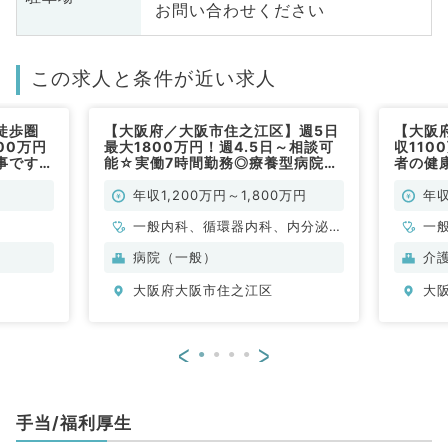
お問い合わせください
この求人と条件が近い求人
徒歩圏
【大阪府／大阪市住之江区】週5日
【大阪
800万円
最大1800万円！週4.5日～相談可
収110
事です
能☆実働7時間勤務◎療養型病院で
者の健
のご勤務です♪（一般内科／常勤）
科系／
年収1,200万円～1,800万円
年収
一般内科、循環器内科、内分泌・
一
代謝内科、老年内科
病院（一般）
介
大阪府大阪市住之江区
大
<
>
手当/福利厚生