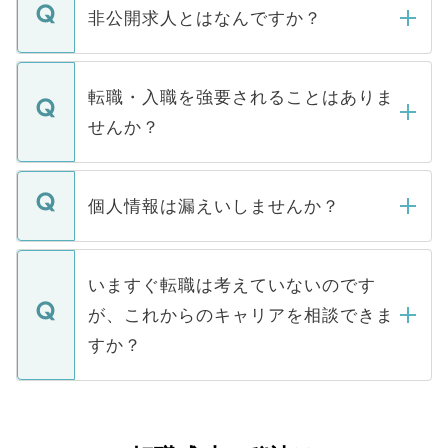
登録内容を確認し、その後メールもしくは
非公開求人とはなんですか？
お電話にて次のステップのご案内をいたし
ます。通常、5営業日以内にはご連絡をせて
マイナビDOCTORで取り扱っている求人の
いただきますので、しばらくお待ちくださ
うち約3割は、Webサイトからご覧いただ
転職・入職を強要されることはありま
い。
けない「非公開求人」です。非公開求人は
せんか？
下記の理由によって、一般には公開してい
ません。
転職・入職を強要することは一切ありませ
ん。また、仮に応募先から内定をいただい
個人情報は漏えいしませんか？
■応募殺到を避けるため 人気のある医療機
たとしても、ご本人が納得しない限り、内
関を公にしてしまうと、応募が殺到する場
定を承諾する必要はありません。内定先へ
個人情報が漏えいすることはありませんの
合があります。 選考を効率よく行うため
の辞退の連絡はキャリアパートナーが行い
で、ご安心ください。当サイトからの登録
いますぐ転職は考えていないのです
に、医療機関が求める条件に合った人材の
ますので、ご安心ください。
などで収集したご登録者様の個人情報は、
が、これからのキャリアを相談できま
みを人材紹介会社に依頼するケースが増え
ご本人のキャリアアップおよび転職活動の
ています。
すか？
支援を目的に使用いたします。お預かりし
ているすべての個人データはご本人の許可
お気軽にご相談ください。先生専任のキャ
なく、医療機関側に開示したり、第三者に
リアパートナーが将来のご希望などをおう
提供することは一切ありません。また弊社
かがいして、現在の医療機関の状況や紹介