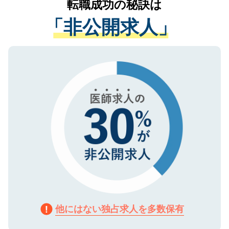
転職成功の秘訣は
は、個人情報の取り扱いについての厳密な
経験をまじえながら、適切なアドバイスを
管理基準を満たした事業者のみに付与され
「非公開求人」
させていただきます。すぐにご転職をされ
る、プライバシーマークを取得済みです。
ない方には、長期的なサポートが可能です
ご登録いただいた個人情報は、SSL（デー
ので、まずはご登録ください。
タ暗号化）によって保護されていますの
で、機密保持に関してもご安心ください。
他にはない独占求人を多数保有