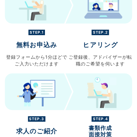
STEP.1
STEP.2
無料お申込み
ヒアリング
登録フォームから
1分ほどで
ご登録後、
アドバイザーが転
ご入力
いただけます
職の
ご希望を伺います
STEP.3
STEP.4
書類作成
求人のご紹介
面接対策