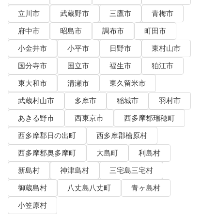
立川市
武蔵野市
三鷹市
青梅市
府中市
昭島市
調布市
町田市
小金井市
小平市
日野市
東村山市
国分寺市
国立市
福生市
狛江市
東大和市
清瀬市
東久留米市
武蔵村山市
多摩市
稲城市
羽村市
あきる野市
西東京市
西多摩郡瑞穂町
西多摩郡日の出町
西多摩郡檜原村
西多摩郡奥多摩町
大島町
利島村
新島村
神津島村
三宅島三宅村
御蔵島村
八丈島八丈町
青ヶ島村
小笠原村