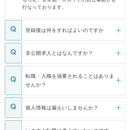
行なっております。
登録後は何をすればよいのですか
ご登録いただきましたら、弊社担当者がご
登録内容を確認し、その後メールもしくは
非公開求人とはなんですか？
お電話にて次のステップのご案内をいたし
ます。通常、5営業日以内にはご連絡をせて
マイナビDOCTORで取り扱っている求人の
いただきますので、しばらくお待ちくださ
うち約3割は、Webサイトからご覧いただ
転職・入職を強要されることはありま
い。
けない「非公開求人」です。非公開求人は
せんか？
下記の理由によって、一般には公開してい
ません。
転職・入職を強要することは一切ありませ
ん。また、仮に応募先から内定をいただい
個人情報は漏えいしませんか？
■応募殺到を避けるため 人気のある医療機
たとしても、ご本人が納得しない限り、内
関を公にしてしまうと、応募が殺到する場
定を承諾する必要はありません。内定先へ
個人情報が漏えいすることはありませんの
合があります。 選考を効率よく行うため
の辞退の連絡はキャリアパートナーが行い
で、ご安心ください。当サイトからの登録