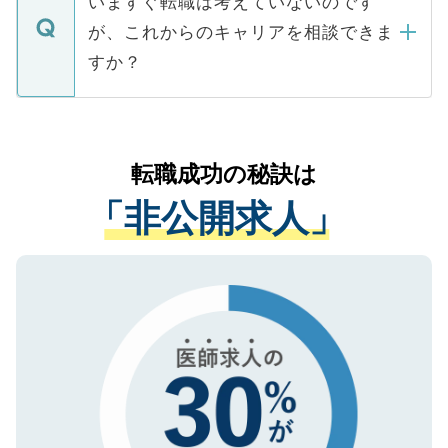
いますぐ転職は考えていないのです
に、医療機関が求める条件に合った人材の
ますので、ご安心ください。
などで収集したご登録者様の個人情報は、
が、これからのキャリアを相談できま
みを人材紹介会社に依頼するケースが増え
ご本人のキャリアアップおよび転職活動の
ています。
すか？
支援を目的に使用いたします。お預かりし
ているすべての個人データはご本人の許可
お気軽にご相談ください。先生専任のキャ
なく、医療機関側に開示したり、第三者に
リアパートナーが将来のご希望などをおう
提供することは一切ありません。また弊社
かがいして、現在の医療機関の状況や紹介
転職成功の秘訣は
は、個人情報の取り扱いについての厳密な
経験をまじえながら、適切なアドバイスを
管理基準を満たした事業者のみに付与され
「非公開求人」
させていただきます。すぐにご転職をされ
る、プライバシーマークを取得済みです。
ない方には、長期的なサポートが可能です
ご登録いただいた個人情報は、SSL（デー
ので、まずはご登録ください。
タ暗号化）によって保護されていますの
で、機密保持に関してもご安心ください。