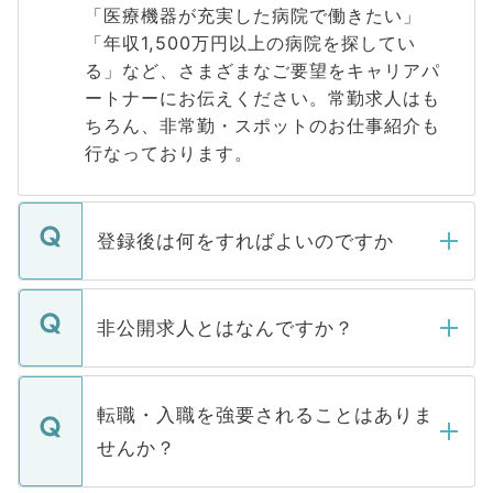
「医療機器が充実した病院で働きたい」
「年収1,500万円以上の病院を探してい
る」など、さまざまなご要望をキャリアパ
ートナーにお伝えください。常勤求人はも
ちろん、非常勤・スポットのお仕事紹介も
行なっております。
登録後は何をすればよいのですか
ご登録いただきましたら、弊社担当者がご
登録内容を確認し、その後メールもしくは
非公開求人とはなんですか？
お電話にて次のステップのご案内をいたし
ます。通常、5営業日以内にはご連絡をせて
マイナビDOCTORで取り扱っている求人の
いただきますので、しばらくお待ちくださ
うち約3割は、Webサイトからご覧いただ
転職・入職を強要されることはありま
い。
けない「非公開求人」です。非公開求人は
せんか？
下記の理由によって、一般には公開してい
ません。