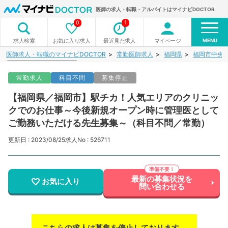
医師の求人・転職・アルバイトはマイナビDOCTOR
0
1
MENU
お気に入り求人
最近見た求人
マイページ
求人検索
医師求人・転職のマイナビDOCTOR
常勤医師求人
福岡県
福岡市中央
常勤求人
科目不問
募集停止
【福岡県／福岡市】駅チカ！人気エリアのクリニッ
クでのお仕事～今後新規オープン時に管理医として
ご勤務いただける先生募集～（科目不問／常勤）
更新日 : 2023/08/25
求人No : 526711
最新の募集状況を
お気に入り
問い合わせる
こちらの求人は募集を停止しております。