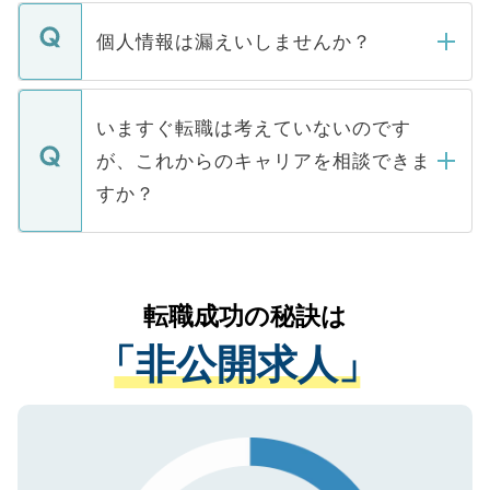
転職・入職を強要することは一切ありませ
ん。また、仮に応募先から内定をいただい
個人情報は漏えいしませんか？
■応募殺到を避けるため 人気のある医療機
たとしても、ご本人が納得しない限り、内
関を公にしてしまうと、応募が殺到する場
定を承諾する必要はありません。内定先へ
個人情報が漏えいすることはありませんの
合があります。 選考を効率よく行うため
の辞退の連絡はキャリアパートナーが行い
で、ご安心ください。当サイトからの登録
いますぐ転職は考えていないのです
に、医療機関が求める条件に合った人材の
ますので、ご安心ください。
などで収集したご登録者様の個人情報は、
が、これからのキャリアを相談できま
みを人材紹介会社に依頼するケースが増え
ご本人のキャリアアップおよび転職活動の
ています。
すか？
支援を目的に使用いたします。お預かりし
ているすべての個人データはご本人の許可
お気軽にご相談ください。先生専任のキャ
なく、医療機関側に開示したり、第三者に
リアパートナーが将来のご希望などをおう
提供することは一切ありません。また弊社
かがいして、現在の医療機関の状況や紹介
転職成功の秘訣は
は、個人情報の取り扱いについての厳密な
経験をまじえながら、適切なアドバイスを
管理基準を満たした事業者のみに付与され
「非公開求人」
させていただきます。すぐにご転職をされ
る、プライバシーマークを取得済みです。
ない方には、長期的なサポートが可能です
ご登録いただいた個人情報は、SSL（デー
ので、まずはご登録ください。
タ暗号化）によって保護されていますの
で、機密保持に関してもご安心ください。