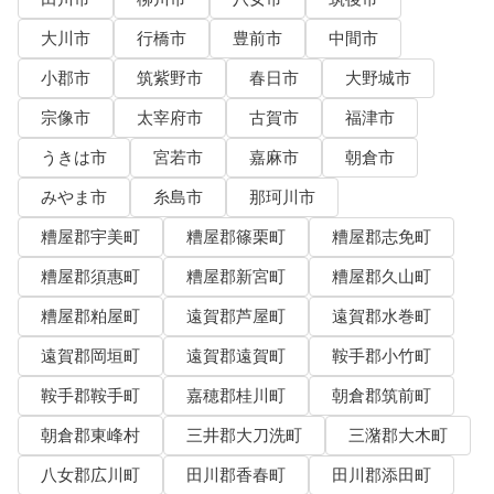
大川市
行橋市
豊前市
中間市
小郡市
筑紫野市
春日市
大野城市
宗像市
太宰府市
古賀市
福津市
うきは市
宮若市
嘉麻市
朝倉市
みやま市
糸島市
那珂川市
糟屋郡宇美町
糟屋郡篠栗町
糟屋郡志免町
糟屋郡須惠町
糟屋郡新宮町
糟屋郡久山町
糟屋郡粕屋町
遠賀郡芦屋町
遠賀郡水巻町
遠賀郡岡垣町
遠賀郡遠賀町
鞍手郡小竹町
鞍手郡鞍手町
嘉穂郡桂川町
朝倉郡筑前町
朝倉郡東峰村
三井郡大刀洗町
三潴郡大木町
八女郡広川町
田川郡香春町
田川郡添田町