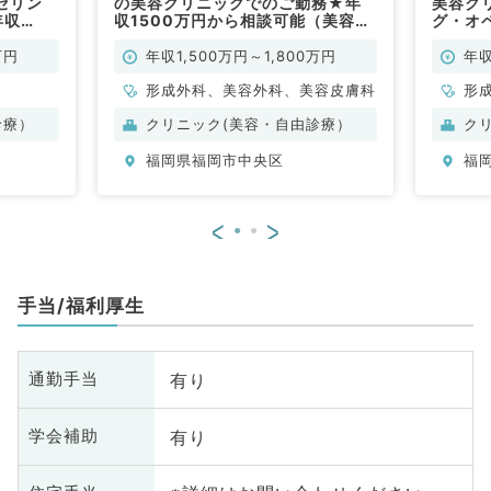
セリン
の美容クリニックでのご勤務★年
美容ク
年収
収1500万円から相談可能（美容皮
グ・オ
◎～休暇・
膚科・美容外科・形成外科／常勤）
1,50
外科／常
福利厚
万円
年収1,500万円～1,800万円
年収
勤）
形成外科、美容外科、美容皮膚科
形
診療）
クリニック(美容・自由診療）
ク
福岡県福岡市中央区
福
<
>
手当/福利厚生
有り
通勤手当
有り
学会補助