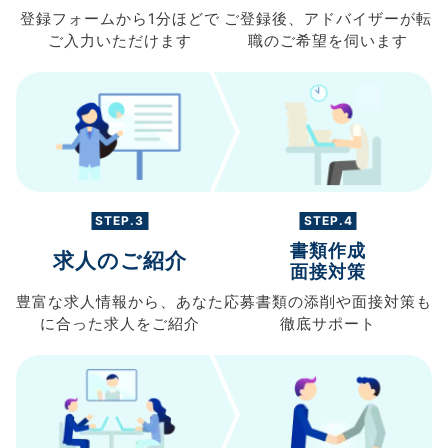
登録フォームから
1分ほどで
ご登録後、
アドバイザーが転
ご入力
いただけます
職の
ご希望を伺います
STEP.3
STEP.4
書類作成
求人のご紹介
面接対策
豊富な求人情報から、
あなた
応募書類の
添削や面接対策も
に合った求人を
ご紹介
徹底サポート