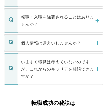
お電話にて次のステップのご案内をいたし
ます。通常、5営業日以内にはご連絡をせて
マイナビDOCTORで取り扱っている求人の
いただきますので、しばらくお待ちくださ
うち約3割は、Webサイトからご覧いただ
転職・入職を強要されることはありま
い。
けない「非公開求人」です。非公開求人は
せんか？
下記の理由によって、一般には公開してい
ません。
転職・入職を強要することは一切ありませ
ん。また、仮に応募先から内定をいただい
個人情報は漏えいしませんか？
■応募殺到を避けるため 人気のある医療機
たとしても、ご本人が納得しない限り、内
関を公にしてしまうと、応募が殺到する場
定を承諾する必要はありません。内定先へ
個人情報が漏えいすることはありませんの
合があります。 選考を効率よく行うため
の辞退の連絡はキャリアパートナーが行い
で、ご安心ください。当サイトからの登録
いますぐ転職は考えていないのです
に、医療機関が求める条件に合った人材の
ますので、ご安心ください。
などで収集したご登録者様の個人情報は、
が、これからのキャリアを相談できま
みを人材紹介会社に依頼するケースが増え
ご本人のキャリアアップおよび転職活動の
ています。
すか？
支援を目的に使用いたします。お預かりし
ているすべての個人データはご本人の許可
お気軽にご相談ください。先生専任のキャ
なく、医療機関側に開示したり、第三者に
リアパートナーが将来のご希望などをおう
提供することは一切ありません。また弊社
かがいして、現在の医療機関の状況や紹介
転職成功の秘訣は
は、個人情報の取り扱いについての厳密な
経験をまじえながら、適切なアドバイスを