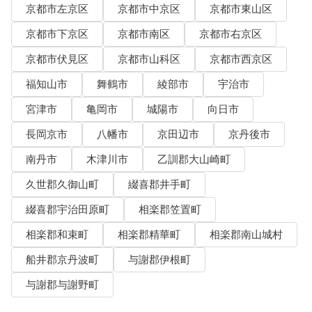
京都市左京区
京都市中京区
京都市東山区
京都市下京区
京都市南区
京都市右京区
京都市伏見区
京都市山科区
京都市西京区
福知山市
舞鶴市
綾部市
宇治市
宮津市
亀岡市
城陽市
向日市
長岡京市
八幡市
京田辺市
京丹後市
南丹市
木津川市
乙訓郡大山崎町
久世郡久御山町
綴喜郡井手町
綴喜郡宇治田原町
相楽郡笠置町
相楽郡和束町
相楽郡精華町
相楽郡南山城村
船井郡京丹波町
与謝郡伊根町
与謝郡与謝野町