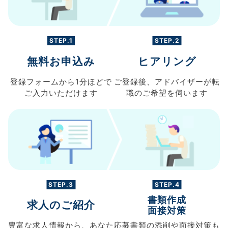
STEP.1
STEP.2
無料お申込み
ヒアリング
登録フォームから
1分ほどで
ご登録後、
アドバイザーが転
ご入力
いただけます
職の
ご希望を伺います
STEP.3
STEP.4
書類作成
求人のご紹介
面接対策
豊富な求人情報から、
あなた
応募書類の
添削や面接対策も