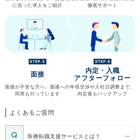
に合った求人を
ご紹介
徹底サポート
STEP.5
STEP.6
内定・入職
面接
アフターフォロー
面接が不安な方へ、
面接への
年収交渉や
入社日調整まで、
同席も
行っています
内定後もバックアップ
よくあるご質問
医療転職支援サービスとは？