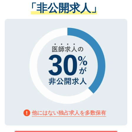
管理基準を満たした事業者のみに付与され
「非公開求人」
させていただきます。すぐにご転職をされ
る、プライバシーマークを取得済みです。
ない方には、長期的なサポートが可能です
ご登録いただいた個人情報は、SSL（デー
ので、まずはご登録ください。
タ暗号化）によって保護されていますの
で、機密保持に関してもご安心ください。
他にはない独占求人を多数保有