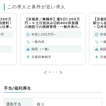
この求人と条件が近い求人
200万
【京都府／舞鶴市】週5日1,200万
【京都
勤便利！
円～☆土日祝休み◎約400床規模
駅から徒
お仕事で
の病院での病棟管理・一般外来のお
～◎外
科／常
仕事です（一般内科／常勤）
仕事で
万円
年収1,200万円～
年収
一般内科
一
病院（一般）
病
京都府舞鶴市
京
<
>
手当/福利厚生
有り
通勤手当