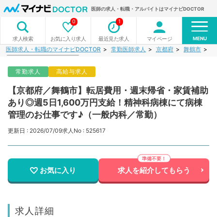
医師の求人・転職・アルバイトはマイナビDOCTOR
0
1
MENU
お気に入り求人
最近見た求人
マイページ
求人検索
医師求人・転職のマイナビDOCTOR
常勤医師求人
京都府
舞鶴市
【
常勤求人
高給与求人
【京都府／舞鶴市】転居費用・週末帰省・家賃補助
あり◎週5日1,600万円支給！精神科病棟にて病棟
管理のお仕事です♪（一般内科／常勤）
更新日 : 2026/07/09
求人No : 525617
お気に入り
求人を紹介してもらう
求人詳細