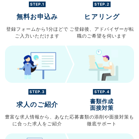
STEP.1
STEP.2
無料お申込み
ヒアリング
登録フォームから
1分ほどで
ご登録後、
アドバイザーが転
ご入力
いただけます
職の
ご希望を伺います
STEP.3
STEP.4
書類作成
求人のご紹介
面接対策
豊富な求人情報から、
あなた
応募書類の
添削や面接対策も
に合った求人を
ご紹介
徹底サポート