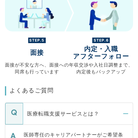
STEP.5
STEP.6
内定・入職
面接
アフターフォロー
面接が不安な方へ、
面接への
年収交渉や
入社日調整まで、
同席も
行っています
内定後もバックアップ
よくあるご質問
医療転職支援サービスとは？
医師専任のキャリアパートナーがご希望条