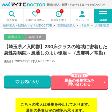
医師の求人・転職・アルバイトはマイナビDOCTOR
0
1
MENU
お気に入り求人
最近見た求人
マイページ
求人検索
医師求人・転職のマイナビDOCTOR
常勤医師求人
埼玉県
入間郡三芳
常勤求人
募集停止
【埼玉県／入間郡】230床クラスの地域に密着した
急性期病院～風通しのよい環境～（皮膚科／常勤）
更新日 : 2024/06/07
求人No : 521395
最新の募集状況を
お気に入り
問い合わせる
こちらの求人は募集を停止しております。
最新の募集状況の確認も承ります。