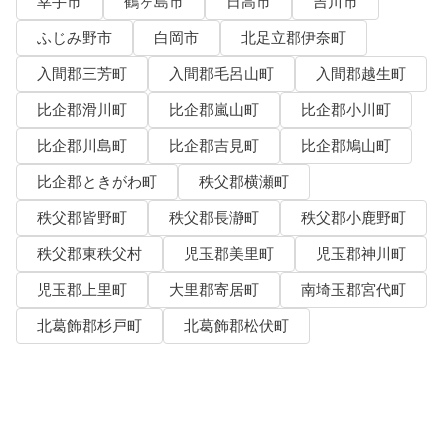
幸手市
鶴ヶ島市
日高市
吉川市
ふじみ野市
白岡市
北足立郡伊奈町
入間郡三芳町
入間郡毛呂山町
入間郡越生町
比企郡滑川町
比企郡嵐山町
比企郡小川町
比企郡川島町
比企郡吉見町
比企郡鳩山町
比企郡ときがわ町
秩父郡横瀬町
秩父郡皆野町
秩父郡長瀞町
秩父郡小鹿野町
秩父郡東秩父村
児玉郡美里町
児玉郡神川町
児玉郡上里町
大里郡寄居町
南埼玉郡宮代町
北葛飾郡杉戸町
北葛飾郡松伏町