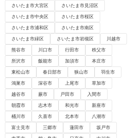
さいたま市大宮区
さいたま市見沼区
さいたま市中央区
さいたま市桜区
さいたま市浦和区
さいたま市南区
さいたま市緑区
さいたま市岩槻区
川越市
熊谷市
川口市
行田市
秩父市
所沢市
飯能市
加須市
本庄市
東松山市
春日部市
狭山市
羽生市
鴻巣市
深谷市
上尾市
草加市
越谷市
蕨市
戸田市
入間市
朝霞市
志木市
和光市
新座市
桶川市
久喜市
北本市
八潮市
富士見市
三郷市
蓮田市
坂戸市