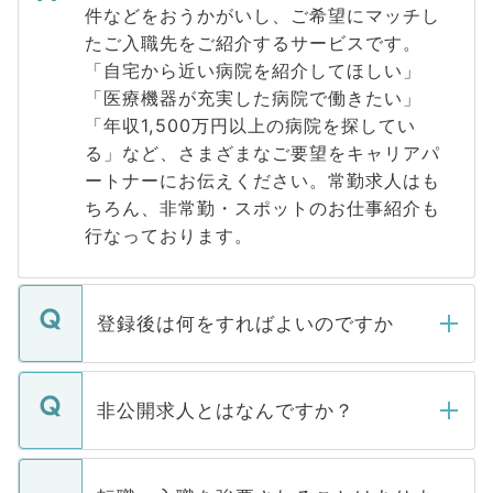
件などをおうかがいし、ご希望にマッチし
たご入職先をご紹介するサービスです。
「自宅から近い病院を紹介してほしい」
「医療機器が充実した病院で働きたい」
「年収1,500万円以上の病院を探してい
る」など、さまざまなご要望をキャリアパ
ートナーにお伝えください。常勤求人はも
ちろん、非常勤・スポットのお仕事紹介も
行なっております。
登録後は何をすればよいのですか
ご登録いただきましたら、弊社担当者がご
登録内容を確認し、その後メールもしくは
非公開求人とはなんですか？
お電話にて次のステップのご案内をいたし
ます。通常、5営業日以内にはご連絡をせて
マイナビDOCTORで取り扱っている求人の
いただきますので、しばらくお待ちくださ
うち約3割は、Webサイトからご覧いただ