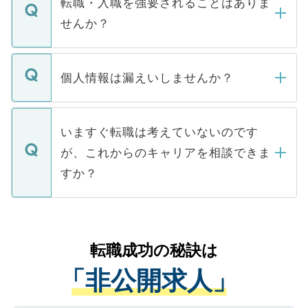
転職・入職を強要されることはありま
い。
けない「非公開求人」です。非公開求人は
せんか？
下記の理由によって、一般には公開してい
ません。
転職・入職を強要することは一切ありませ
ん。また、仮に応募先から内定をいただい
個人情報は漏えいしませんか？
■応募殺到を避けるため 人気のある医療機
たとしても、ご本人が納得しない限り、内
関を公にしてしまうと、応募が殺到する場
定を承諾する必要はありません。内定先へ
個人情報が漏えいすることはありませんの
合があります。 選考を効率よく行うため
の辞退の連絡はキャリアパートナーが行い
で、ご安心ください。当サイトからの登録
いますぐ転職は考えていないのです
に、医療機関が求める条件に合った人材の
ますので、ご安心ください。
などで収集したご登録者様の個人情報は、
が、これからのキャリアを相談できま
みを人材紹介会社に依頼するケースが増え
ご本人のキャリアアップおよび転職活動の
ています。
すか？
支援を目的に使用いたします。お預かりし
ているすべての個人データはご本人の許可
お気軽にご相談ください。先生専任のキャ
なく、医療機関側に開示したり、第三者に
リアパートナーが将来のご希望などをおう
提供することは一切ありません。また弊社
かがいして、現在の医療機関の状況や紹介
転職成功の秘訣は
は、個人情報の取り扱いについての厳密な
経験をまじえながら、適切なアドバイスを
管理基準を満たした事業者のみに付与され
「非公開求人」
させていただきます。すぐにご転職をされ
る、プライバシーマークを取得済みです。
ない方には、長期的なサポートが可能です
ご登録いただいた個人情報は、SSL（デー