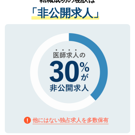
経験をまじえながら、適切なアドバイスを
管理基準を満たした事業者のみに付与され
「非公開求人」
させていただきます。すぐにご転職をされ
る、プライバシーマークを取得済みです。
ない方には、長期的なサポートが可能です
ご登録いただいた個人情報は、SSL（デー
ので、まずはご登録ください。
タ暗号化）によって保護されていますの
で、機密保持に関してもご安心ください。
他にはない独占求人を多数保有