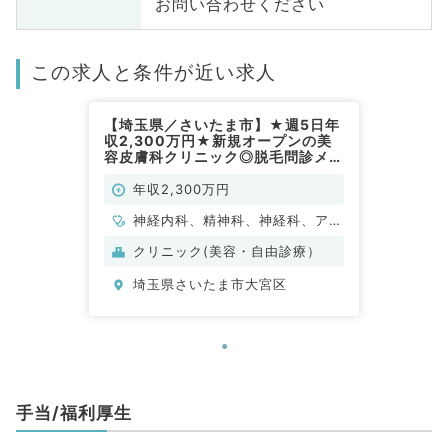
お問い合わせください
この求人と条件が近い求人
【埼玉県／さいたま市】★週5日年
収2,300万円★新規オープンの美
容皮膚科クリニック◎脱毛問診メイ
ン～人気エリアでのご勤務です！
（科目不問／常勤）
年収2,300万円
神経内科、精神科、神経科、アレ
ルギー科、リウマチ科、小児科、
クリニック(美容・自由診療）
整形外科、形成外科、美容外科、
埼玉県さいたま市大宮区
脳神経外科、呼吸器外科、心臓血
管外科、小児外科、皮膚科、泌尿
器科、産婦人科、産科、婦人科、
眼科、耳鼻咽喉科、気管食道科、
放射線科、リハビリテーション
科、麻酔科、ペインクリニック、
手当/福利厚生
人工透析科、緩和ケア科、一般内