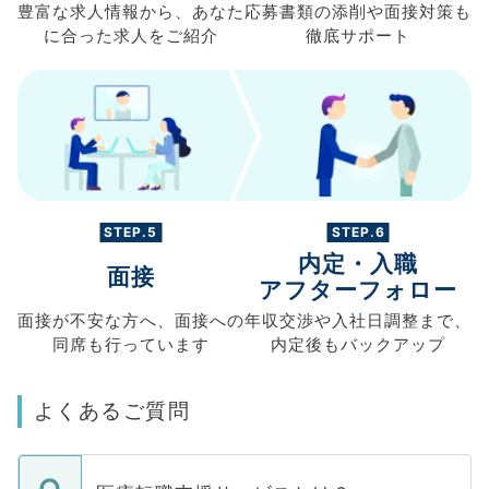
豊富な求人情報から、
あなた
応募書類の
添削や面接対策も
に合った求人を
ご紹介
徹底サポート
STEP.5
STEP.6
内定・入職
面接
アフターフォロー
面接が不安な方へ、
面接への
年収交渉や
入社日調整まで、
同席も
行っています
内定後もバックアップ
よくあるご質問