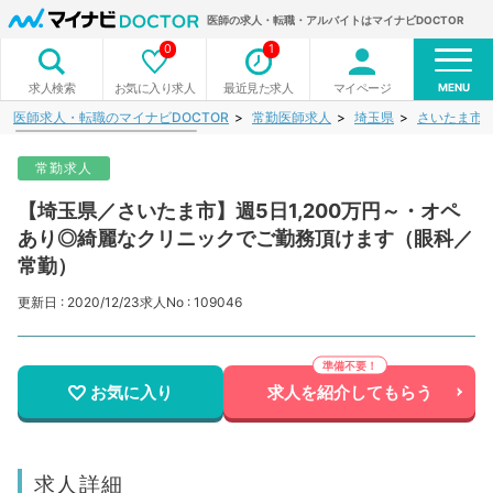
医師の求人・転職・アルバイトはマイナビDOCTOR
0
1
MENU
お気に入り求人
最近見た求人
マイページ
求人検索
医師求人・転職のマイナビDOCTOR
常勤医師求人
埼玉県
さいたま市
常勤求人
【埼玉県／さいたま市】週5日1,200万円～・オペ
あり◎綺麗なクリニックでご勤務頂けます（眼科／
常勤）
更新日 : 2020/12/23
求人No : 109046
お気に入り
求人を紹介してもらう
求人詳細