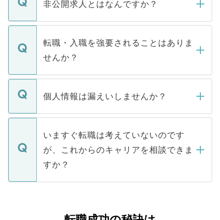
登録内容を確認し、その後メールもしくは
非公開求人とはなんですか？
お電話にて次のステップのご案内をいたし
ます。通常、5営業日以内にはご連絡をせて
マイナビDOCTORで取り扱っている求人の
いただきますので、しばらくお待ちくださ
うち約3割は、Webサイトからご覧いただ
転職・入職を強要されることはありま
い。
けない「非公開求人」です。非公開求人は
せんか？
下記の理由によって、一般には公開してい
ません。
転職・入職を強要することは一切ありませ
ん。また、仮に応募先から内定をいただい
個人情報は漏えいしませんか？
■応募殺到を避けるため 人気のある医療機
たとしても、ご本人が納得しない限り、内
関を公にしてしまうと、応募が殺到する場
定を承諾する必要はありません。内定先へ
個人情報が漏えいすることはありませんの
合があります。 選考を効率よく行うため
の辞退の連絡はキャリアパートナーが行い
で、ご安心ください。当サイトからの登録
いますぐ転職は考えていないのです
に、医療機関が求める条件に合った人材の
ますので、ご安心ください。
などで収集したご登録者様の個人情報は、
が、これからのキャリアを相談できま
みを人材紹介会社に依頼するケースが増え
ご本人のキャリアアップおよび転職活動の
ています。
すか？
支援を目的に使用いたします。お預かりし
ているすべての個人データはご本人の許可
お気軽にご相談ください。先生専任のキャ
なく、医療機関側に開示したり、第三者に
リアパートナーが将来のご希望などをおう
提供することは一切ありません。また弊社
かがいして、現在の医療機関の状況や紹介
転職成功の秘訣は
は、個人情報の取り扱いについての厳密な