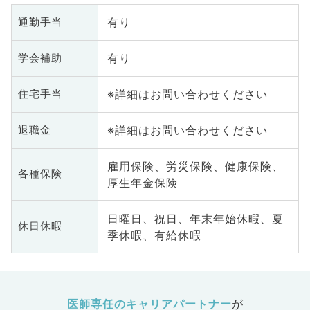
科、循環器内科、呼吸器内科、消
化器内科、内分泌・代謝内科、腎
有り
通勤手当
臓内科、老年内科、血液内科、外
科系全般、一般外科、消化器外
有り
学会補助
科、乳腺外科、総合診療科、美容
皮膚科、健診・人間ドック、救急
※詳細はお問い合わせください
住宅手当
科・ＩＣＵ、病理科、基礎医学
系、膠原病科、スポーツ整形外
※詳細はお問い合わせください
科、大腸・肛門外科、産業医、脊
退職金
髄・脊椎外科、科目不問
雇用保険、労災保険、健康保険、
各種保険
厚生年金保険
日曜日、祝日、年末年始休暇、夏
休日休暇
季休暇、有給休暇
医師専任のキャリアパートナー
が