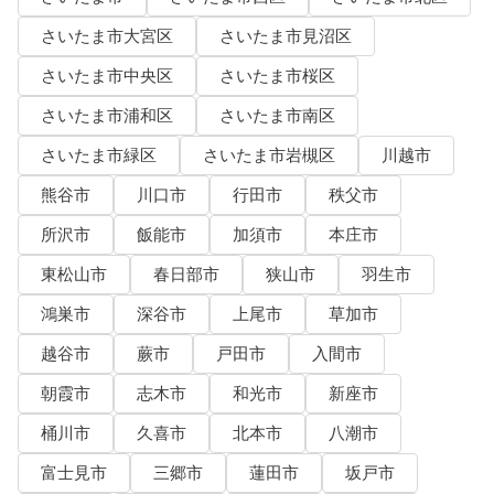
さいたま市大宮区
さいたま市見沼区
さいたま市中央区
さいたま市桜区
さいたま市浦和区
さいたま市南区
さいたま市緑区
さいたま市岩槻区
川越市
熊谷市
川口市
行田市
秩父市
所沢市
飯能市
加須市
本庄市
東松山市
春日部市
狭山市
羽生市
鴻巣市
深谷市
上尾市
草加市
越谷市
蕨市
戸田市
入間市
朝霞市
志木市
和光市
新座市
桶川市
久喜市
北本市
八潮市
富士見市
三郷市
蓮田市
坂戸市