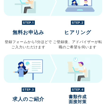
STEP.1
STEP.2
無料お申込み
ヒアリング
登録フォームから
1分ほどで
ご登録後、
アドバイザーが転
ご入力
いただけます
職の
ご希望を伺います
STEP.3
STEP.4
書類作成
求人のご紹介
面接対策