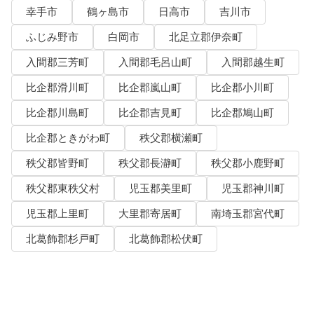
幸手市
鶴ヶ島市
日高市
吉川市
ふじみ野市
白岡市
北足立郡伊奈町
入間郡三芳町
入間郡毛呂山町
入間郡越生町
比企郡滑川町
比企郡嵐山町
比企郡小川町
比企郡川島町
比企郡吉見町
比企郡鳩山町
比企郡ときがわ町
秩父郡横瀬町
秩父郡皆野町
秩父郡長瀞町
秩父郡小鹿野町
秩父郡東秩父村
児玉郡美里町
児玉郡神川町
児玉郡上里町
大里郡寄居町
南埼玉郡宮代町
北葛飾郡杉戸町
北葛飾郡松伏町