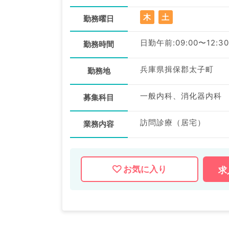
木
土
勤務曜日
日勤午前:09:00〜12:30
勤務時間
兵庫県揖保郡太子町
勤務地
一般内科、消化器内科
募集科目
訪問診療（居宅）
業務内容
お気に入り
求