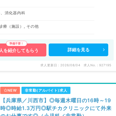
科、消化器内科
診療（施設）, その他
詳細を
見る
人を
紹介してもらう
求人更新日 : 2026/08/04
求人No. : 927195
NEW
非常勤(アルバイト)求人
【兵庫県／川西市】◎毎週木曜日の16時～19
時◎時給1.3万円◎駅チカクリニックにて外来
のお仕事です◎（小児科／非常勤）