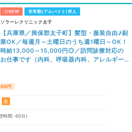
NEW
非常勤(アルバイト)求人
ソラーレクリニック太子
【兵庫県／揖保郡太子町】髪型・服装自由♪副
業OK／毎週月～土曜日のうち週1曜日～OK！
時給13,000～15,000円◎／訪問診療対応の
お仕事です（内科、呼吸器内科、アレルギー
科／非常勤）
000円
土
休憩時間: 60分)