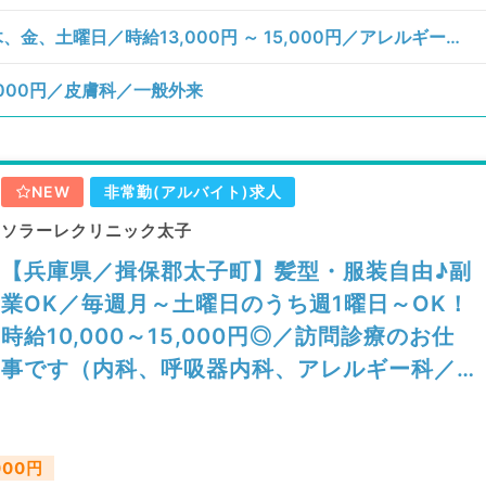
【兵庫県／揖保郡太子町】月、火、水、木、金、土曜日／時給13,000円 ～ 15,000円／アレルギー科、一般内科、消化器内科／訪問診療（居宅）、訪問診療（施設）、その他
000円／皮膚科／一般外来
NEW
非常勤(アルバイト)求人
ソラーレクリニック太子
【兵庫県／揖保郡太子町】髪型・服装自由♪副
業OK／毎週月～土曜日のうち週1曜日～OK！
時給10,000～15,000円◎／訪問診療のお仕
事です（内科、呼吸器内科、アレルギー科／
非常勤）
000円