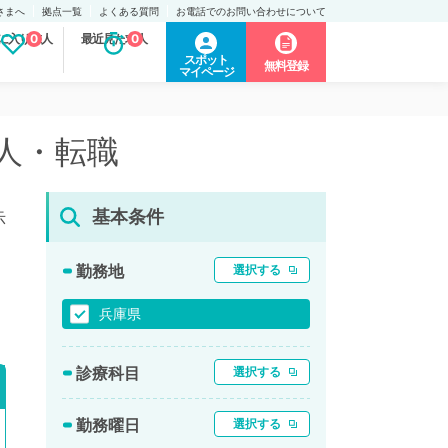
さまへ
拠点一覧
よくある質問
お電話でのお問い合わせについて
に入り求人
0
最近見た求人
0
スポット
無料登録
マイページ
求人・転職
基本条件
示
勤務地
選択する
兵庫県
診療科目
選択する
勤務曜日
選択する