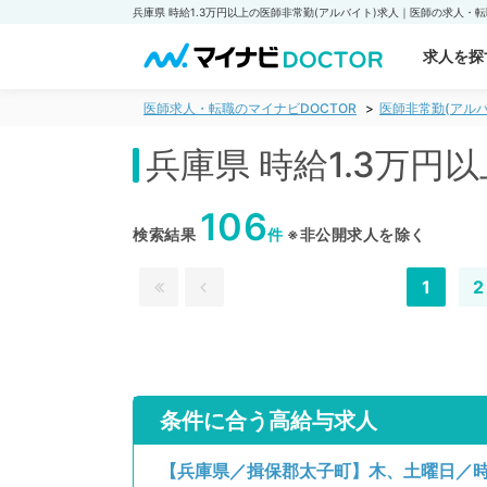
求人を探
医師求人・転職のマイナビDOCTOR
医師非常勤(アルバ
兵庫県 時給1.3万円
106
検索結果
件
※非公開求人を除く
1
2
条件に合う高給与求人