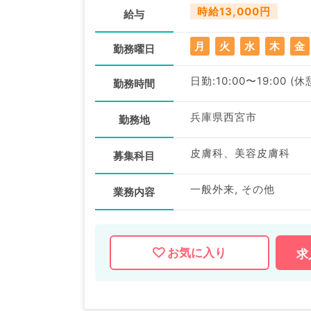
時給13,000円
給与
月
火
水
木
金
勤務曜日
日勤:10:00〜19:00 (休
勤務時間
兵庫県西宮市
勤務地
皮膚科、美容皮膚科
募集科目
一般外来, その他
業務内容
お気に入り
求