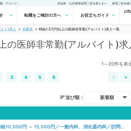
兵庫県 時給1.3万円以上の医師非常勤(アルバイト)求人｜医師の求人・転職・アルバイトは【マイナビDOCTOR】
自治体・公共団体採用ご担当者さまへ
採用ご担当者
お気
す
転職をご検討の方へ
お役立ちガイド
イト)求人
兵庫県
時給1.3万円以上の医師非常勤(アルバイト)求人一覧
以上の医師非常勤(アルバイト)
1～20件を表
3
4
5
6
並び順：
新着順
【兵庫県／揖保郡太子町】木、土曜日／時給10,000円 ～ 15,000円／一般内科、消化器内科／訪問診療（居宅）