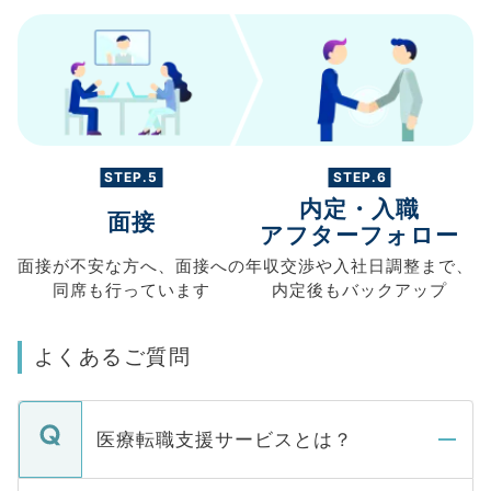
STEP.5
STEP.6
内定・入職
面接
アフターフォロー
面接が不安な方へ、
面接への
年収交渉や
入社日調整まで、
同席も
行っています
内定後もバックアップ
よくあるご質問
医療転職支援サービスとは？