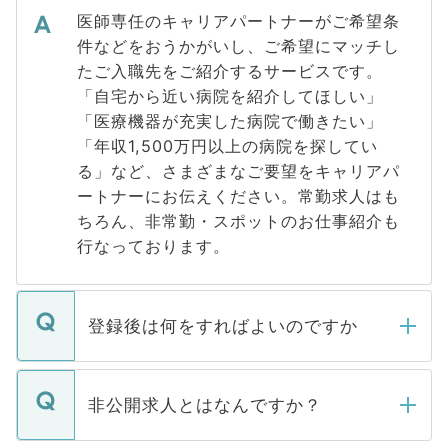
医師専任のキャリアパートナーがご希望条
件などをおうかがいし、ご希望にマッチし
たご入職先をご紹介するサービスです。
「自宅から近い病院を紹介してほしい」
「医療機器が充実した病院で働きたい」
「年収1,500万円以上の病院を探してい
る」など、さまざまなご要望をキャリアパ
ートナーにお伝えください。常勤求人はも
ちろん、非常勤・スポットのお仕事紹介も
行なっております。
登録後は何をすればよいのですか
ご登録いただきましたら、弊社担当者がご
登録内容を確認し、その後メールもしくは
非公開求人とはなんですか？
お電話にて次のステップのご案内をいたし