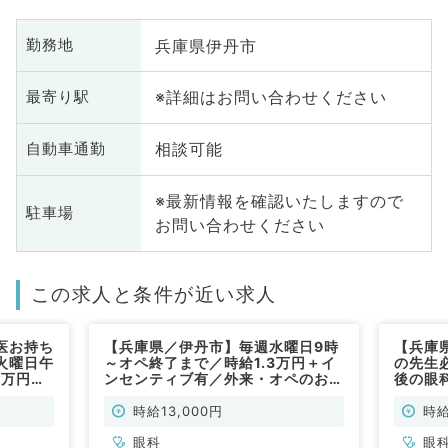
兵庫県伊丹市
勤務地
※詳細はお問い合わせください
最寄り駅
相談可能
自動車通勤
※最新情報を確認いたしますので
駐車場
お問い合わせください
この求人と条件が近い求人
医お持ち
【兵庫県／伊丹市】毎週水曜日9時
【兵庫
火曜日午
～オペ終了まで／時給1.3万円＋イ
の先生
3万円～
ンセンティブ有／外来・オペのお仕
後の眼
科／非常
事です◎（眼科／非常勤）
の高給
勤）
時給13,000円
時給
眼科
眼