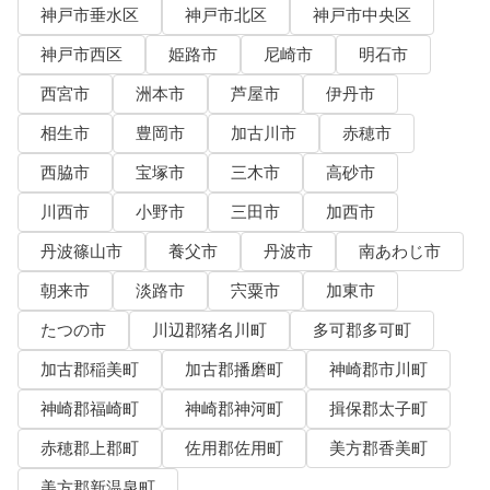
神戸市垂水区
神戸市北区
神戸市中央区
神戸市西区
姫路市
尼崎市
明石市
西宮市
洲本市
芦屋市
伊丹市
相生市
豊岡市
加古川市
赤穂市
西脇市
宝塚市
三木市
高砂市
川西市
小野市
三田市
加西市
丹波篠山市
養父市
丹波市
南あわじ市
朝来市
淡路市
宍粟市
加東市
たつの市
川辺郡猪名川町
多可郡多可町
加古郡稲美町
加古郡播磨町
神崎郡市川町
神崎郡福崎町
神崎郡神河町
揖保郡太子町
赤穂郡上郡町
佐用郡佐用町
美方郡香美町
美方郡新温泉町