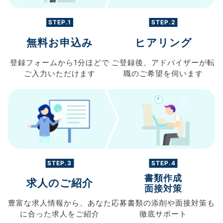
STEP.1
STEP.2
無料お申込み
ヒアリング
登録フォームから
1分ほどで
ご登録後、
アドバイザーが転
ご入力
いただけます
職の
ご希望を伺います
STEP.3
STEP.4
書類作成
求人のご紹介
面接対策
豊富な求人情報から、
あなた
応募書類の
添削や面接対策も
に合った求人を
ご紹介
徹底サポート