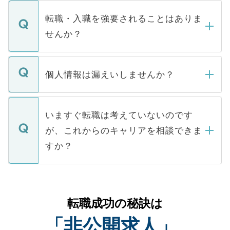
ます。通常、5営業日以内にはご連絡をせて
マイナビDOCTORで取り扱っている求人の
いただきますので、しばらくお待ちくださ
うち約3割は、Webサイトからご覧いただ
転職・入職を強要されることはありま
い。
けない「非公開求人」です。非公開求人は
せんか？
下記の理由によって、一般には公開してい
ません。
転職・入職を強要することは一切ありませ
ん。また、仮に応募先から内定をいただい
個人情報は漏えいしませんか？
■応募殺到を避けるため 人気のある医療機
たとしても、ご本人が納得しない限り、内
関を公にしてしまうと、応募が殺到する場
定を承諾する必要はありません。内定先へ
個人情報が漏えいすることはありませんの
合があります。 選考を効率よく行うため
の辞退の連絡はキャリアパートナーが行い
で、ご安心ください。当サイトからの登録
いますぐ転職は考えていないのです
に、医療機関が求める条件に合った人材の
ますので、ご安心ください。
などで収集したご登録者様の個人情報は、
が、これからのキャリアを相談できま
みを人材紹介会社に依頼するケースが増え
ご本人のキャリアアップおよび転職活動の
ています。
すか？
支援を目的に使用いたします。お預かりし
ているすべての個人データはご本人の許可
お気軽にご相談ください。先生専任のキャ
なく、医療機関側に開示したり、第三者に
リアパートナーが将来のご希望などをおう
提供することは一切ありません。また弊社
かがいして、現在の医療機関の状況や紹介
転職成功の秘訣は
は、個人情報の取り扱いについての厳密な
経験をまじえながら、適切なアドバイスを
管理基準を満たした事業者のみに付与され
「非公開求人」
させていただきます。すぐにご転職をされ
る、プライバシーマークを取得済みです。