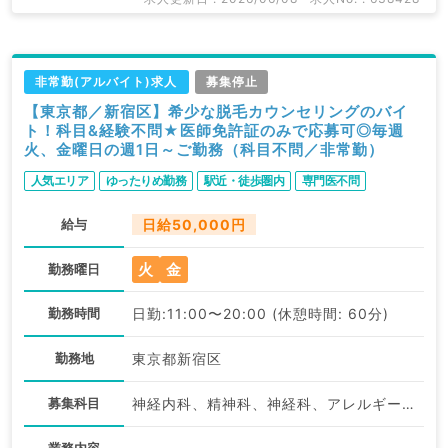
非常勤(アルバイト)求人
募集停止
【東京都／新宿区】希少な脱毛カウンセリングのバイ
ト！科目&経験不問★医師免許証のみで応募可◎毎週
火、金曜日の週1日～ご勤務（科目不問／非常勤）
人気エリア
ゆったりめ勤務
駅近・徒歩圏内
専門医不問
給与
日給50,000円
火
金
勤務曜日
勤務時間
日勤:11:00〜20:00 (休憩時間: 60分)
勤務地
東京都新宿区
募集科目
神経内科、精神科、神経科、アレルギー科、リウマチ科、小児科、整形外科、形成外科、美容外科、脳神経外科、呼吸器外科、心臓血管外科、小児外科、皮膚科、泌尿器科、産婦人科、産科、婦人科、眼科、耳鼻咽喉科、気管食道科、放射線科、リハビリテーション科、麻酔科、ペインクリニック、人工透析科、緩和ケア科、一般内科、循環器内科、呼吸器内科、消化器内科、内分泌・代謝内科、腎臓内科、老年内科、血液内科、外科系全般、一般外科、消化器外科、乳腺外科、総合診療科、美容皮膚科、産業医、科目不問、健診・人間ドック、救急科・ＩＣＵ、病理科、基礎医学系、膠原病科、スポーツ整形外科、大腸・肛門外科、その他