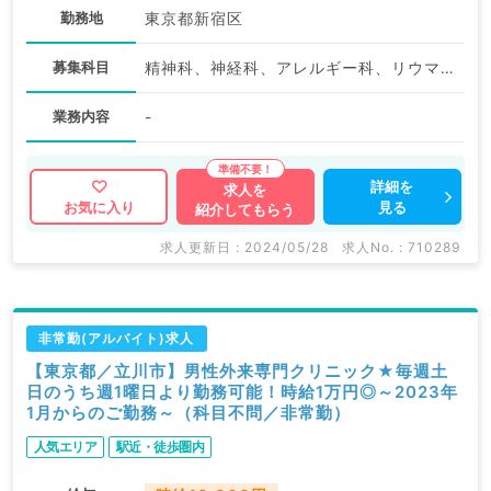
勤務地
東京都新宿区
募集科目
精神科、神経科、アレルギー科、リウマチ科、小児科、皮膚科、産婦人科、産科、婦人科、眼科、耳鼻咽喉科、気管食道科、放射線科、リハビリテーション科、麻酔科、ペインクリニック、人工透析科、緩和ケア科、一般内科、外科系全般、一般外科、総合診療科、美容皮膚科、健診・人間ドック、救急科・ＩＣＵ、病理科、基礎医学系、その他、産業医、科目不問
業務内容
-
詳細を
求人を
見る
お気に入り
紹介してもらう
求人更新日 : 2024/05/28
求人No. : 710289
非常勤(アルバイト)求人
【東京都／立川市】男性外来専門クリニック★毎週土
日のうち週1曜日より勤務可能！時給1万円◎～2023年
1月からのご勤務～（科目不問／非常勤）
人気エリア
駅近・徒歩圏内