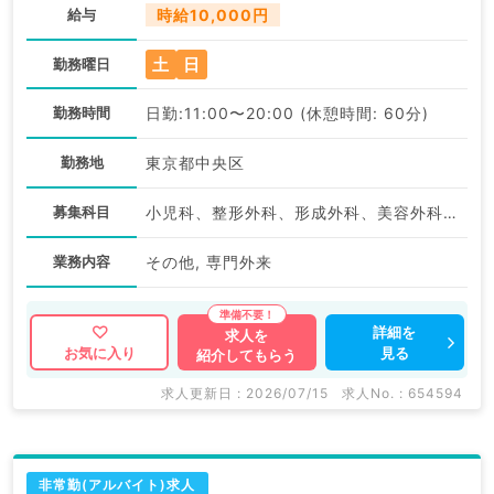
給与
時給10,000円
土
日
勤務曜日
勤務時間
日勤:11:00〜20:00 (休憩時間: 60分)
勤務地
東京都中央区
募集科目
小児科、整形外科、形成外科、美容外科、脳神経外科、呼吸器外科、心臓血管外科、小児外科、皮膚科、泌尿器科、産婦人科、産科、婦人科、眼科、耳鼻咽喉科、気管食道科、放射線科、リハビリテーション科、麻酔科、ペインクリニック、人工透析科、緩和ケア科、一般内科、循環器内科、呼吸器内科、消化器内科、内分泌・代謝内科、腎臓内科、老年内科、血液内科、外科系全般、一般外科、消化器外科、乳腺外科、総合診療科、美容皮膚科、健診・人間ドック、救急科・ＩＣＵ、病理科、基礎医学系、膠原病科、スポーツ整形外科、大腸・肛門外科、産業医、脊髄・脊椎外科、科目不問、神経内科、精神科、神経科、アレルギー科、リウマチ科
業務内容
その他, 専門外来
詳細を
求人を
見る
お気に入り
紹介してもらう
求人更新日 : 2026/07/15
求人No. : 654594
非常勤(アルバイト)求人