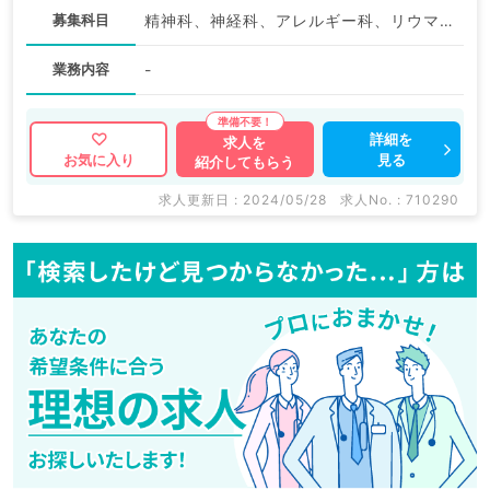
募集科目
精神科、神経科、アレルギー科、リウマチ科、小児科、皮膚科、産婦人科、産科、婦人科、眼科、耳鼻咽喉科、気管食道科、放射線科、リハビリテーション科、麻酔科、ペインクリニック、人工透析科、緩和ケア科、一般内科、外科系全般、一般外科、総合診療科、美容皮膚科、健診・人間ドック、救急科・ＩＣＵ、病理科、基礎医学系、その他、産業医、科目不問
業務内容
-
詳細を
求人を
見る
お気に入り
紹介してもらう
求人更新日 : 2024/05/28
求人No. : 710290