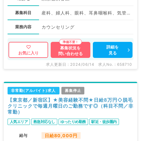
募集科目
産科、婦人科、眼科、耳鼻咽喉科、気管食道科、放射線科、リハビリテーション科、麻酔科、ペインクリニック、人工透析科、緩和ケア科、一般内科、循環器内科、呼吸器内科、消化器内科、内分泌・代謝内科、腎臓内科、老年内科、血液内科、外科系全般、一般外科、消化器外科、乳腺外科、総合診療科、美容皮膚科、健診・人間ドック、救急科・ＩＣＵ、病理科、基礎医学系、膠原病科、スポーツ整形外科、大腸・肛門外科、産業医、科目不問、神経内科、精神科、アレルギー科、リウマチ科、小児科、整形外科、形成外科、美容外科、脳神経外科、呼吸器外科、心臓血管外科、小児外科、皮膚科、泌尿器科、産婦人科
業務内容
カウンセリング
詳細を
募集状況を
見る
お気に入り
問い合わせる
求人更新日 : 2024/06/14
求人No. : 658710
非常勤(アルバイト)求人
募集停止
【東京都／新宿区】★美容経験不問★日給8万円◇脱毛
クリニックで毎週月曜日のご勤務です◎（科目不問／非
常勤）
人気エリア
救急対応なし
ゆったりめ勤務
駅近・徒歩圏内
給与
日給80,000円