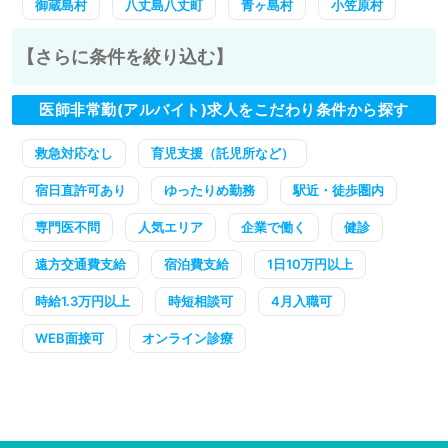
御蔵島村
八丈島八丈町
青ヶ島村
小笠原村
【さらに条件を絞り込む】
医師非常勤(アルバイト)求人をこだわり条件から探す
救急対応なし
育児支援（託児所など）
宿日直許可あり
ゆったりめ勤務
駅近・徒歩圏内
専門医不問
人気エリア
企業で働く
健診
遠方交通費支給
宿泊費支給
1日10万円以上
時給1.3万円以上
時短相談可
4月入職可
WEB面接可
オンライン診療