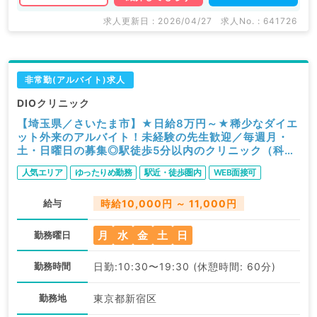
求人更新日 : 2026/04/27
求人No. : 641726
非常勤(アルバイト)求人
DIOクリニック
【埼玉県／さいたま市】★日給8万円～★稀少なダイエ
ット外来のアルバイト！未経験の先生歓迎／毎週月・
土・日曜日の募集◎駅徒歩5分以内のクリニック（科目
不問／非常勤）
人気エリア
ゆったりめ勤務
駅近・徒歩圏内
WEB面接可
給与
時給10,000円 ～ 11,000円
月
水
金
土
日
勤務曜日
勤務時間
日勤:10:30〜19:30 (休憩時間: 60分)
勤務地
東京都新宿区