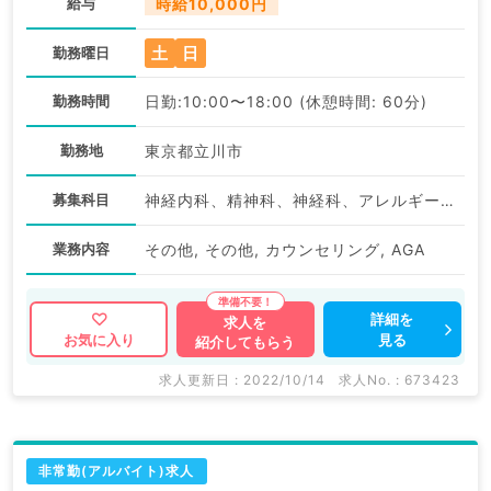
給与
時給10,000円
土
日
勤務曜日
勤務時間
日勤:10:00〜18:00 (休憩時間: 60分)
勤務地
東京都立川市
募集科目
神経内科、精神科、神経科、アレルギー科、リウマチ科、小児科、整形外科、形成外科、美容外科、脳神経外科、呼吸器外科、心臓血管外科、小児外科、皮膚科、泌尿器科、産婦人科、産科、婦人科、眼科、耳鼻咽喉科、気管食道科、放射線科、リハビリテーション科、麻酔科、ペインクリニック、人工透析科、緩和ケア科、一般内科、循環器内科、呼吸器内科、消化器内科、内分泌・代謝内科、腎臓内科、老年内科、血液内科、外科系全般、一般外科、消化器外科、乳腺外科、総合診療科、美容皮膚科、健診・人間ドック、救急科・ＩＣＵ、病理科、基礎医学系、膠原病科、スポーツ整形外科、大腸・肛門外科、産業医、脊髄・脊椎外科
業務内容
その他, その他, カウンセリング, AGA
詳細を
求人を
見る
お気に入り
紹介してもらう
求人更新日 : 2022/10/14
求人No. : 673423
非常勤(アルバイト)求人