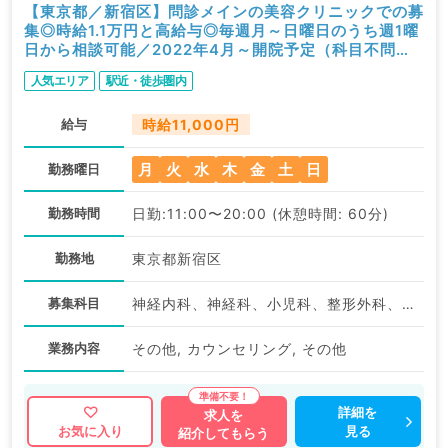
【東京都／新宿区】問診メインの美容クリニックでの募
集◎時給1.1万円と高給与◎毎週月～日曜日のうち週1曜
日から相談可能／2022年4月～開院予定（科目不問／
非常勤）
人気エリア
駅近・徒歩圏内
給与
時給11,000円
月
火
水
木
金
土
日
勤務曜日
勤務時間
日勤:11:00〜20:00 (休憩時間: 60分)
勤務地
東京都新宿区
募集科目
神経内科、神経科、小児科、整形外科、形成外科、美容外科、脳神経外科、呼吸器外科、心臓血管外科、小児外科、皮膚科、泌尿器科、産婦人科、産科、婦人科、眼科、耳鼻咽喉科、気管食道科、放射線科、リハビリテーション科、麻酔科、ペインクリニック、人工透析科、緩和ケア科、一般内科、呼吸器内科、消化器内科、内分泌・代謝内科、腎臓内科、老年内科、外科系全般、一般外科、消化器外科、乳腺外科、総合診療科、美容皮膚科、健診・人間ドック、救急科・ＩＣＵ、病理科、膠原病科、スポーツ整形外科、大腸・肛門外科、脊髄・脊椎外科
業務内容
その他, カウンセリング, その他
詳細を
求人を
見る
お気に入り
紹介してもらう