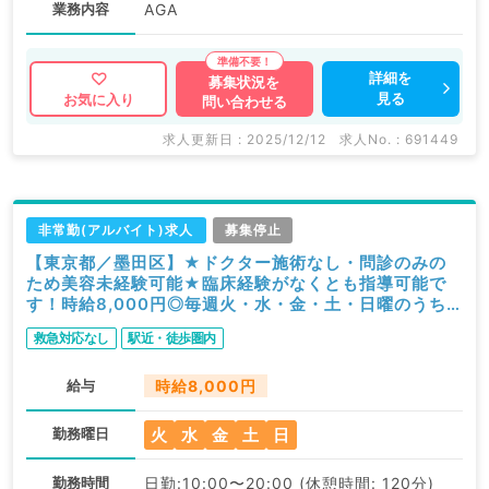
業務内容
AGA
詳細を
募集状況を
見る
お気に入り
問い合わせる
求人更新日 : 2025/12/12
求人No. : 691449
非常勤(アルバイト)求人
募集停止
【東京都／墨田区】★ドクター施術なし・問診のみの
ため美容未経験可能★臨床経験がなくとも指導可能で
す！時給8,000円◎毎週火・水・金・土・日曜のうち
お好きな曜日でのご勤務（科目不問／非常勤）
救急対応なし
駅近・徒歩圏内
給与
時給8,000円
火
水
金
土
日
勤務曜日
勤務時間
日勤:10:00〜20:00 (休憩時間: 120分)