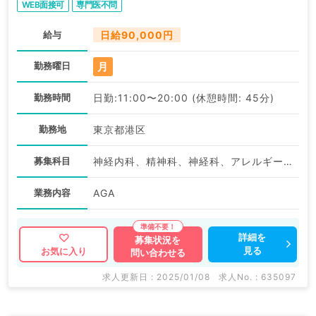
WEB面接可
専門医不問
給与
日給90,000円
月
勤務曜日
勤務時間
日勤:11:00〜20:00 (休憩時間: 45分)
勤務地
東京都港区
募集科目
神経内科、精神科、神経科、アレルギー科、リウマチ科、小児科、整形外科、形成外科、美容外科、脳神経外科、呼吸器外科、心臓血管外科、小児外科、皮膚科、泌尿器科、産婦人科、産科、婦人科、眼科、耳鼻咽喉科、気管食道科、放射線科、リハビリテーション科、麻酔科、ペインクリニック、人工透析科、緩和ケア科、一般内科、循環器内科、呼吸器内科、消化器内科、内分泌・代謝内科、腎臓内科、老年内科、血液内科、外科系全般、一般外科、消化器外科、乳腺外科、総合診療科、美容皮膚科、健診・人間ドック、救急科・ＩＣＵ、病理科、基礎医学系、膠原病科、スポーツ整形外科、大腸・肛門外科、その他、産業医、科目不問
業務内容
AGA
詳細を
募集状況を
見る
お気に入り
問い合わせる
求人更新日 : 2025/01/08
求人No. : 635097