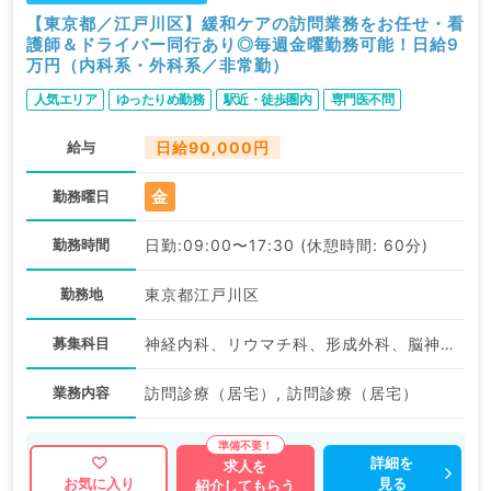
【東京都／江戸川区】緩和ケアの訪問業務をお任せ・看
護師＆ドライバー同行あり◎毎週金曜勤務可能！日給9
万円（内科系・外科系／非常勤）
人気エリア
ゆったりめ勤務
駅近・徒歩圏内
専門医不問
給与
日給90,000円
金
勤務曜日
勤務時間
日勤:09:00〜17:30 (休憩時間: 60分)
勤務地
東京都江戸川区
募集科目
神経内科、リウマチ科、形成外科、脳神経外科、呼吸器外科、心臓血管外科、泌尿器科、麻酔科、ペインクリニック、緩和ケア科、一般内科、循環器内科、呼吸器内科、消化器内科、内分泌・代謝内科、腎臓内科、老年内科、血液内科、外科系全般、一般外科、消化器外科、乳腺外科、総合診療科、基礎医学系、科目不問
業務内容
訪問診療（居宅）, 訪問診療（居宅）
詳細を
求人を
見る
お気に入り
紹介してもらう