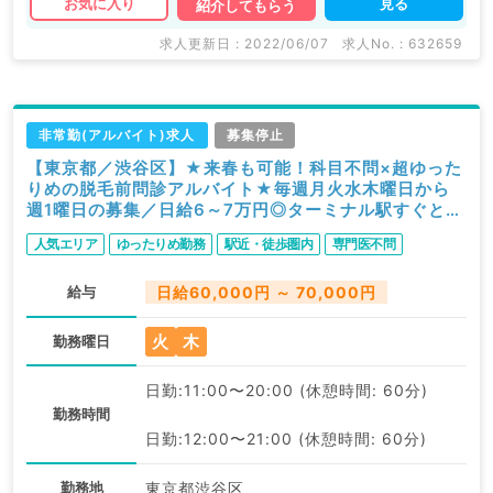
見る
お気に入り
紹介してもらう
求人更新日 : 2022/06/07
求人No. : 632659
非常勤(アルバイト)求人
募集停止
【東京都／渋谷区】★来春も可能！科目不問×超ゆった
りめの脱毛前問診アルバイト★毎週月火水木曜日から
週1曜日の募集／日給6～7万円◎ターミナル駅すぐとア
クセス抜群のクリニックです！（科目不問／非常勤）
人気エリア
ゆったりめ勤務
駅近・徒歩圏内
専門医不問
給与
日給60,000円 ～ 70,000円
火
木
勤務曜日
日勤:11:00〜20:00 (休憩時間: 60分)
勤務時間
日勤:12:00〜21:00 (休憩時間: 60分)
勤務地
東京都渋谷区