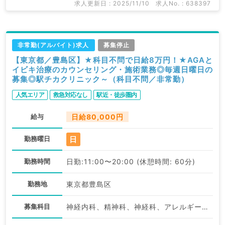
求人更新日 : 2025/11/10
求人No. : 638397
非常勤(アルバイト)求人
募集停止
【東京都／豊島区】★科目不問で日給8万円！★AGAと
イビキ治療のカウンセリング・施術業務◎毎週日曜日の
募集◎駅チカクリニック～（科目不問／非常勤）
人気エリア
救急対応なし
駅近・徒歩圏内
給与
日給80,000円
日
勤務曜日
勤務時間
日勤:11:00〜20:00 (休憩時間: 60分)
勤務地
東京都豊島区
募集科目
神経内科、精神科、神経科、アレルギー科、リウマチ科、小児科、整形外科、形成外科、美容外科、脳神経外科、呼吸器外科、心臓血管外科、小児外科、皮膚科、泌尿器科、産婦人科、産科、婦人科、眼科、耳鼻咽喉科、気管食道科、放射線科、リハビリテーション科、麻酔科、ペインクリニック、人工透析科、緩和ケア科、一般内科、循環器内科、呼吸器内科、消化器内科、内分泌・代謝内科、腎臓内科、老年内科、血液内科、外科系全般、一般外科、消化器外科、乳腺外科、総合診療科、美容皮膚科、健診・人間ドック、救急科・ＩＣＵ、病理科、基礎医学系、膠原病科、スポーツ整形外科、大腸・肛門外科、その他、産業医、科目不問