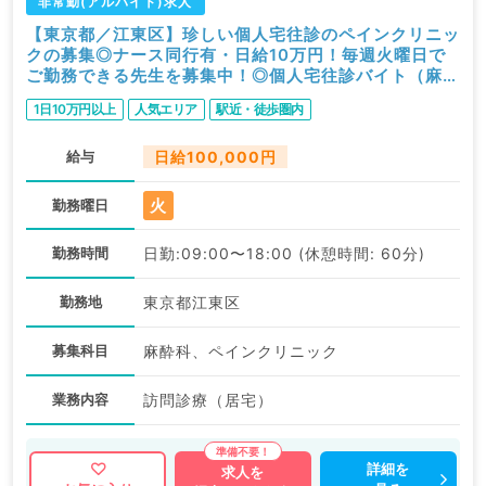
非常勤(アルバイト)求人
【東京都／江東区】珍しい個人宅往診のペインクリニッ
クの募集◎ナース同行有・日給10万円！毎週火曜日で
ご勤務できる先生を募集中！◎個人宅往診バイト（麻酔
科、ペインクリニック／非常勤）
1日10万円以上
人気エリア
駅近・徒歩圏内
給与
日給100,000円
火
勤務曜日
勤務時間
日勤:09:00〜18:00 (休憩時間: 60分)
勤務地
東京都江東区
募集科目
麻酔科、ペインクリニック
業務内容
訪問診療（居宅）
詳細を
求人を