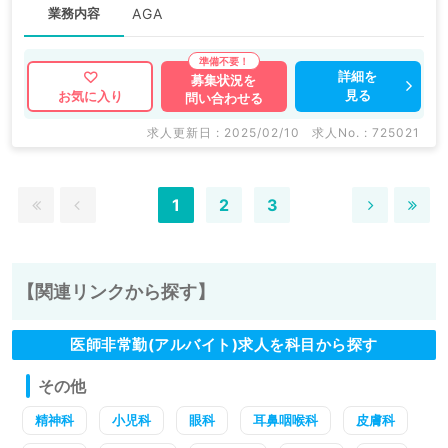
業務内容
AGA
詳細を
募集状況を
見る
お気に入り
問い合わせる
求人更新日 : 2025/02/10
求人No. : 725021
1
2
3
【関連リンクから探す】
医師非常勤(アルバイト)求人を科目から探す
その他
精神科
小児科
眼科
耳鼻咽喉科
皮膚科