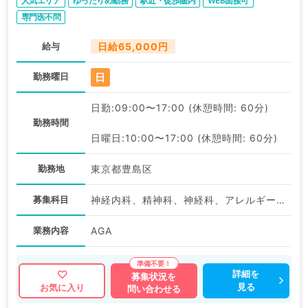
人気エリア
ゆったりめ勤務
駅近・徒歩圏内
WEB面接可
専門医不問
給与
日給65,000円
日
勤務曜日
日勤:09:00〜17:00 (休憩時間: 60分)
勤務時間
日曜日:10:00〜17:00 (休憩時間: 60分)
勤務地
東京都豊島区
募集科目
神経内科、精神科、神経科、アレルギー科、リウマチ科、小児科、整形外科、形成外科、美容外科、脳神経外科、呼吸器外科、心臓血管外科、小児外科、皮膚科、泌尿器科、産婦人科、産科、婦人科、眼科、耳鼻咽喉科、気管食道科、放射線科、リハビリテーション科、麻酔科、ペインクリニック、人工透析科、緩和ケア科、一般内科、循環器内科、呼吸器内科、消化器内科、内分泌・代謝内科、腎臓内科、老年内科、血液内科、外科系全般、一般外科、消化器外科、乳腺外科、総合診療科、美容皮膚科、健診・人間ドック、救急科・ＩＣＵ、病理科、基礎医学系、膠原病科、スポーツ整形外科、大腸・肛門外科、産業医、科目不問
業務内容
AGA
詳細を
募集状況を
見る
お気に入り
問い合わせる