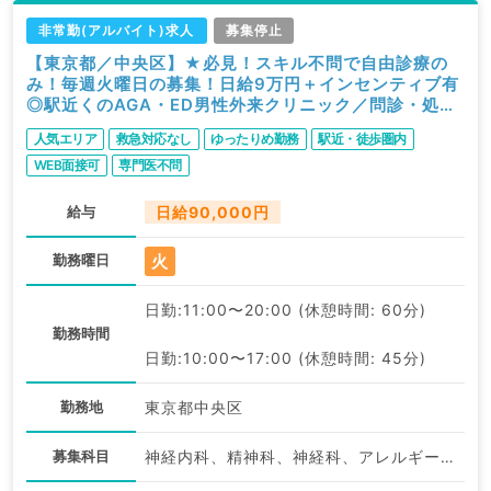
非常勤(アルバイト)求人
募集停止
【東京都／中央区】★必見！スキル不問で自由診療の
み！毎週火曜日の募集！日給9万円＋インセンティブ有
◎駅近くのAGA・ED男性外来クリニック／問診・処方
のゆったりめご勤務（科目不問／非常勤）
人気エリア
救急対応なし
ゆったりめ勤務
駅近・徒歩圏内
WEB面接可
専門医不問
給与
日給90,000円
火
勤務曜日
日勤:11:00〜20:00 (休憩時間: 60分)
勤務時間
日勤:10:00〜17:00 (休憩時間: 45分)
勤務地
東京都中央区
募集科目
神経内科、精神科、神経科、アレルギー科、リウマチ科、小児科、整形外科、形成外科、美容外科、脳神経外科、呼吸器外科、心臓血管外科、小児外科、皮膚科、泌尿器科、産婦人科、産科、婦人科、眼科、耳鼻咽喉科、気管食道科、放射線科、リハビリテーション科、麻酔科、ペインクリニック、人工透析科、緩和ケア科、一般内科、循環器内科、呼吸器内科、消化器内科、内分泌・代謝内科、腎臓内科、老年内科、血液内科、外科系全般、一般外科、消化器外科、乳腺外科、総合診療科、美容皮膚科、健診・人間ドック、救急科・ＩＣＵ、病理科、基礎医学系、膠原病科、スポーツ整形外科、大腸・肛門外科、その他、産業医、科目不問