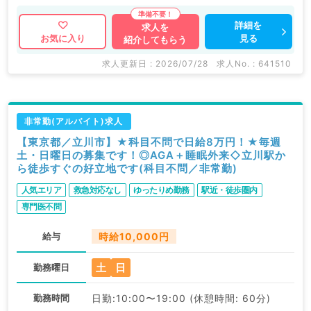
詳細を
求人を
見る
お気に入り
紹介してもらう
求人更新日 : 2026/07/28
求人No. : 641510
非常勤(アルバイト)求人
【東京都／立川市】★科目不問で日給8万円！★毎週
土・日曜日の募集です！◎AGA＋睡眠外来◇立川駅か
ら徒歩すぐの好立地です(科目不問／非常勤)
人気エリア
救急対応なし
ゆったりめ勤務
駅近・徒歩圏内
専門医不問
給与
時給10,000円
土
日
勤務曜日
勤務時間
日勤:10:00〜19:00 (休憩時間: 60分)