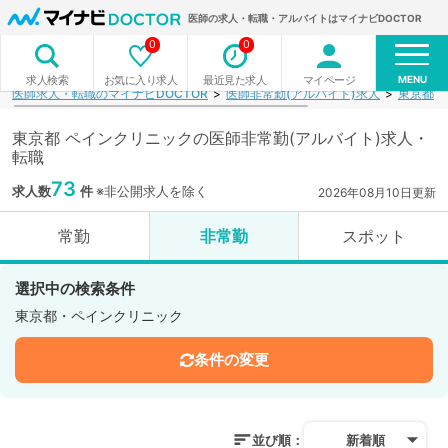
医師の求人・転職・アルバイトはマイナビDOCTOR
0
0
MENU
お気に入り求人
最近見た求人
マイページ
求人検索
医師求人・転職のマイナビDOCTOR
医師非常勤(アルバイト)求人
東京都
東京都 ペインクリニックの医師非常勤(アルバイト)求人・
転職
73
求人数
件
※非公開求人を除く
2026年08月10日更新
常勤
非常勤
スポット
選択中の検索条件
東京都・ペインクリニック
条件の変更
並び順：
新着順