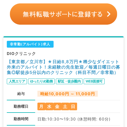
非常勤(アルバイト)求人
DIOクリニック
【東京都／立川市】★日給8,8万円★稀少なダイエット
外来のアルバイト！未経験の先生歓迎／毎週日曜日の募
集◎駅徒歩5分以内のクリニック（科目不問／非常勤）
人気エリア
ゆったりめ勤務
駅近・徒歩圏内
WEB面接可
給与
時給10,000円 ～ 11,000円
月
水
金
土
日
勤務曜日
勤務時間
日勤:10:30〜19:30 (休憩時間: 60分)