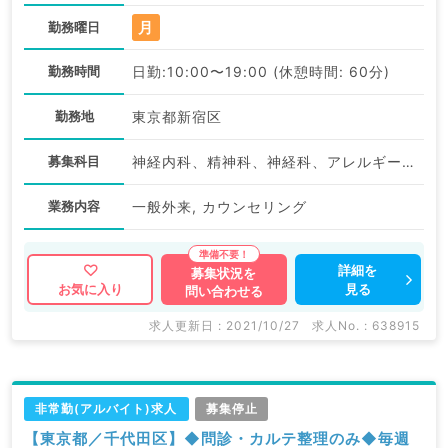
月
勤務曜日
勤務時間
日勤:10:00〜19:00 (休憩時間: 60分)
勤務地
東京都新宿区
募集科目
神経内科、精神科、神経科、アレルギー科、リウマチ科、小児科、整形外科、形成外科、美容外科、脳神経外科、呼吸器外科、心臓血管外科、小児外科、皮膚科、泌尿器科、産婦人科、産科、婦人科、眼科、耳鼻咽喉科、気管食道科、放射線科、リハビリテーション科、麻酔科、ペインクリニック、人工透析科、緩和ケア科、一般内科、循環器内科、呼吸器内科、消化器内科、内分泌・代謝内科、腎臓内科、老年内科、血液内科、外科系全般、一般外科、消化器外科、乳腺外科、総合診療科、美容皮膚科、健診・人間ドック、救急科・ＩＣＵ、病理科、基礎医学系、膠原病科、スポーツ整形外科、大腸・肛門外科、その他、産業医
業務内容
一般外来, カウンセリング
詳細を
募集状況を
見る
お気に入り
問い合わせる
求人更新日 : 2021/10/27
求人No. : 638915
非常勤(アルバイト)求人
募集停止
【東京都／千代田区】◆問診・カルテ整理のみ◆毎週