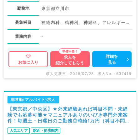
勤務地
東京都立川市
募集科目
神経内科、精神科、神経科、アレルギー科、リウマチ科、小児科、整形外科、形成外科、美容外科、脳神経外科、呼吸器外科、心臓血管外科、小児外科、皮膚科、泌尿器科、産婦人科、産科、婦人科、眼科、耳鼻咽喉科、気管食道科、放射線科、リハビリテーション科、麻酔科、ペインクリニック、人工透析科、緩和ケア科、一般内科、循環器内科、呼吸器内科、消化器内科、内分泌・代謝内科、腎臓内科、老年内科、血液内科、外科系全般、一般外科、消化器外科、乳腺外科、総合診療科、美容皮膚科、健診・人間ドック、救急科・ＩＣＵ、病理科、基礎医学系、膠原病科、スポーツ整形外科、大腸・肛門外科、産業医、科目不問
業務内容
-
詳細を
求人を
見る
お気に入り
紹介してもらう
求人更新日 : 2026/07/28
求人No. : 637418
非常勤(アルバイト)求人
【東京都／中央区】★外来経験あれば科目不問・未経
験でも応募可能★マニュアルありのいびき専門外来案
件！毎週土・日曜日のご勤務◎時給1万円（科目不問／
非常勤）
人気エリア
駅近・徒歩圏内