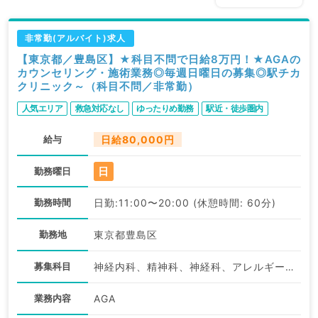
非常勤(アルバイト)求人
【東京都／豊島区】★科目不問で日給8万円！★AGAの
カウンセリング・施術業務◎毎週日曜日の募集◎駅チカ
クリニック～（科目不問／非常勤）
人気エリア
救急対応なし
ゆったりめ勤務
駅近・徒歩圏内
給与
日給80,000円
日
勤務曜日
勤務時間
日勤:11:00〜20:00 (休憩時間: 60分)
勤務地
東京都豊島区
募集科目
神経内科、精神科、神経科、アレルギー科、リウマチ科、小児科、整形外科、形成外科、美容外科、脳神経外科、呼吸器外科、心臓血管外科、小児外科、皮膚科、泌尿器科、産婦人科、産科、婦人科、眼科、耳鼻咽喉科、気管食道科、放射線科、リハビリテーション科、麻酔科、ペインクリニック、人工透析科、緩和ケア科、一般内科、循環器内科、呼吸器内科、消化器内科、内分泌・代謝内科、腎臓内科、老年内科、血液内科、外科系全般、一般外科、消化器外科、乳腺外科、総合診療科、美容皮膚科、健診・人間ドック、救急科・ＩＣＵ、病理科、基礎医学系、膠原病科、スポーツ整形外科、大腸・肛門外科、その他、産業医、科目不問
業務内容
AGA