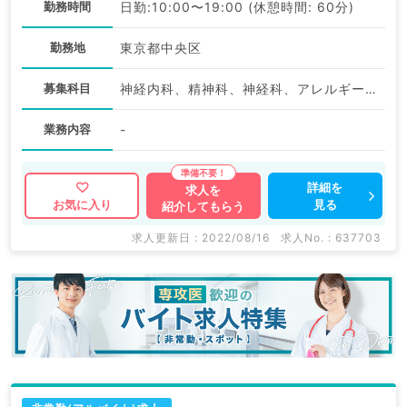
勤務時間
日勤:10:00〜19:00 (休憩時間: 60分)
勤務地
東京都中央区
募集科目
神経内科、精神科、神経科、アレルギー科、リウマチ科、小児科、整形外科、形成外科、美容外科、脳神経外科、呼吸器外科、心臓血管外科、小児外科、皮膚科、泌尿器科、産婦人科、産科、婦人科、眼科、耳鼻咽喉科、気管食道科、放射線科、リハビリテーション科、麻酔科、ペインクリニック、人工透析科、緩和ケア科、一般内科、循環器内科、呼吸器内科、消化器内科、内分泌・代謝内科、腎臓内科、老年内科、血液内科、外科系全般、一般外科、消化器外科、乳腺外科、総合診療科、美容皮膚科、健診・人間ドック、救急科・ＩＣＵ、病理科、基礎医学系、膠原病科、スポーツ整形外科、大腸・肛門外科、その他、産業医、科目不問
業務内容
-
詳細を
求人を
見る
お気に入り
紹介してもらう
求人更新日 : 2022/08/16
求人No. : 637703