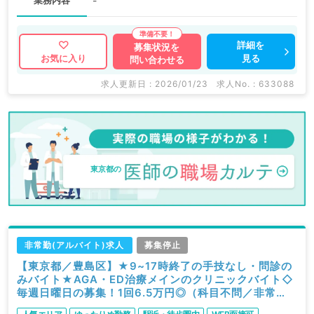
業務内容
-
詳細を
募集状況を
見る
お気に入り
問い合わせる
求人更新日 : 2026/01/23
求人No. : 633088
東京都の
非常勤(アルバイト)求人
募集停止
【東京都／豊島区】★9~17時終了の手技なし・問診の
みバイト★AGA・ED治療メインのクリニックバイト◇
毎週日曜日の募集！1回6.5万円◎（科目不問／非常
勤）