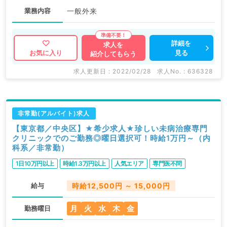
業務内容
一般外来
詳細を
求人を
見る
お気に入り
紹介してもらう
求人更新日 : 2022/02/28
求人No. : 636328
非常勤(アルバイト)求人
【東京都／中央区】★希少求人★珍しい未病治療専門
クリニックでのご勤務◎曜日選択可！時給1万円～（内
科系／非常勤）
1日10万円以上
時給1.3万円以上
人気エリア
専門医不問
給与
時給12,500円 ～ 15,000円
月
火
水
木
金
勤務曜日