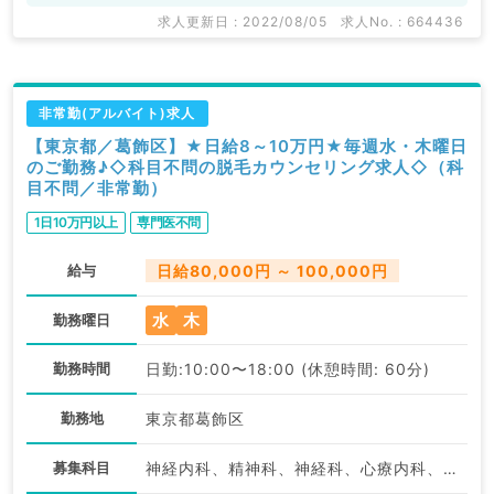
求人更新日 : 2022/08/05
求人No. : 664436
非常勤(アルバイト)求人
【東京都／葛飾区】★日給8～10万円★毎週水・木曜日
のご勤務♪◇科目不問の脱毛カウンセリング求人◇（科
目不問／非常勤）
1日10万円以上
専門医不問
給与
日給80,000円 ～ 100,000円
水
木
勤務曜日
勤務時間
日勤:10:00〜18:00 (休憩時間: 60分)
勤務地
東京都葛飾区
募集科目
神経内科、精神科、神経科、心療内科、アレルギー科、リウマチ科、小児科、整形外科、形成外科、美容外科、脳神経外科、呼吸器外科、心臓血管外科、小児外科、皮膚科、泌尿器科、産婦人科、産科、婦人科、眼科、耳鼻咽喉科、気管食道科、放射線科、リハビリテーション科、麻酔科、ペインクリニック、人工透析科、緩和ケア科、一般内科、循環器内科、呼吸器内科、消化器内科、内分泌・代謝内科、腎臓内科、老年内科、血液内科、外科系全般、一般外科、消化器外科、乳腺外科、総合診療科、美容皮膚科、健診・人間ドック、救急科・ＩＣＵ、病理科、基礎医学系、膠原病科、スポーツ整形外科、大腸・肛門外科、その他、産業医、科目不問