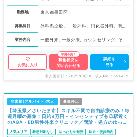
勤務地
東京都墨田区
募集科目
外科系全般、一般外科、消化器外科、乳腺外科、総合診療科、美容皮膚科、健診・人間ドック、救急科・ＩＣＵ、病理科、基礎医学系、膠原病科、スポーツ整形外科、大腸・肛門外科、産業医、脊髄・脊椎外科、科目不問、神経内科、精神科、神経科、アレルギー科、リウマチ科、小児科、整形外科、形成外科、美容外科、脳神経外科、呼吸器外科、心臓血管外科、小児外科、皮膚科、泌尿器科、産婦人科、産科、婦人科、眼科、耳鼻咽喉科、気管食道科、放射線科、リハビリテーション科、麻酔科、ペインクリニック、人工透析科、緩和ケア科、一般内科、循環器内科、呼吸器内科、消化器内科、内分泌・代謝内科、腎臓内科、老年内科、血液内科
業務内容
一般外来, 一般外来, カウンセリング, その他
詳細を
募集状況を
見る
お気に入り
問い合わせる
求人更新日 : 2025/08/18
求人No. : 654415
非常勤(アルバイト)求人
募集停止
【埼玉県／さいたま市】スキル不問で自由診療のみ！毎
週月曜の募集！日給9万円＋インセンティブ有◎駅近く
のAGA・ED男性外来クリニック／問診・処方のゆった
りめご勤務（科目不問／非常勤）
人気エリア
救急対応なし
ゆったりめ勤務
駅近・徒歩圏内