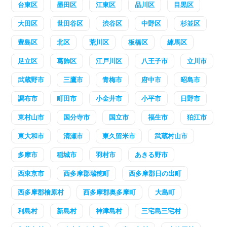
台東区
墨田区
江東区
品川区
目黒区
大田区
世田谷区
渋谷区
中野区
杉並区
豊島区
北区
荒川区
板橋区
練馬区
足立区
葛飾区
江戸川区
八王子市
立川市
武蔵野市
三鷹市
青梅市
府中市
昭島市
調布市
町田市
小金井市
小平市
日野市
東村山市
国分寺市
国立市
福生市
狛江市
東大和市
清瀬市
東久留米市
武蔵村山市
多摩市
稲城市
羽村市
あきる野市
西東京市
西多摩郡瑞穂町
西多摩郡日の出町
西多摩郡檜原村
西多摩郡奥多摩町
大島町
利島村
新島村
神津島村
三宅島三宅村