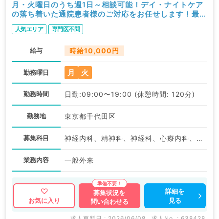
月・火曜日のうち週1日～相談可能！デイ・ナイトケア
の落ち着いた通院患者様のご対応をお任せします！最寄
り駅より徒歩3分◎アクセス抜群のクリニック！（科目
人気エリア
専門医不問
不問／非常勤）
給与
時給10,000円
月
火
勤務曜日
勤務時間
日勤:09:00〜19:00 (休憩時間: 120分)
勤務地
東京都千代田区
募集科目
神経内科、精神科、神経科、心療内科、アレルギー科、リウマチ科、小児科、形成外科、美容外科、脳神経外科、呼吸器外科、心臓血管外科、小児外科、皮膚科、泌尿器科、産婦人科、産科、婦人科、眼科、耳鼻咽喉科、気管食道科、放射線科、リハビリテーション科、麻酔科、ペインクリニック、人工透析科、緩和ケア科、一般内科、循環器内科、呼吸器内科、消化器内科、内分泌・代謝内科、腎臓内科、老年内科、血液内科、外科系全般、一般外科、消化器外科、乳腺外科、総合診療科、美容皮膚科、健診・人間ドック、救急科・ＩＣＵ、病理科、基礎医学系、膠原病科、スポーツ整形外科、大腸・肛門外科、その他、産業医、科目不問
業務内容
一般外来
詳細を
募集状況を
見る
お気に入り
問い合わせる
求人更新日 : 2026/06/08
求人No. : 638428