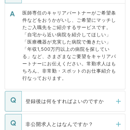
医師専任のキャリアパートナーがご希望条
件などをおうかがいし、ご希望にマッチし
たご入職先をご紹介するサービスです。
「自宅から近い病院を紹介してほしい」
「医療機器が充実した病院で働きたい」
「年収1,500万円以上の病院を探してい
る」など、さまざまなご要望をキャリアパ
ートナーにお伝えください。常勤求人はも
ちろん、非常勤・スポットのお仕事紹介も
行なっております。
登録後は何をすればよいのですか
ご登録いただきましたら、弊社担当者がご
登録内容を確認し、その後メールもしくは
非公開求人とはなんですか？
お電話にて次のステップのご案内をいたし