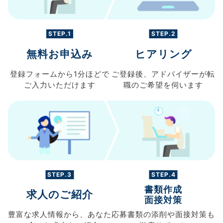
STEP.1
STEP.2
無料お申込み
ヒアリング
登録フォームから
1分ほどで
ご登録後、
アドバイザーが転
ご入力
いただけます
職の
ご希望を伺います
STEP.3
STEP.4
書類作成
求人のご紹介
面接対策
豊富な求人情報から、
あなた
応募書類の
添削や面接対策も