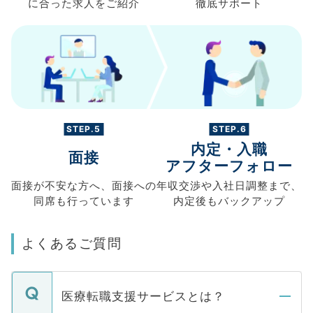
に合った求人を
ご紹介
徹底サポート
STEP.5
STEP.6
内定・入職
面接
アフターフォロー
面接が不安な方へ、
面接への
年収交渉や
入社日調整まで、
同席も
行っています
内定後もバックアップ
よくあるご質問
医療転職支援サービスとは？