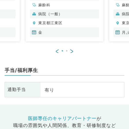
麻酔科
麻
病院（一般）
病
東京都江東区
東
金
月,
<
>
手当/福利厚生
有り
通勤手当
医師専任のキャリアパートナー
が
職場の雰囲気や人間関係、
教育・研修制度など