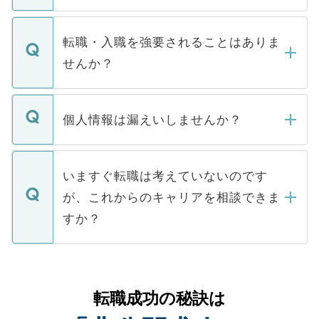
ます。通常、5営業日以内にはご連絡をせて
マイナビDOCTORで取り扱っている求人の
いただきますので、しばらくお待ちくださ
うち約3割は、Webサイトからご覧いただ
転職・入職を強要されることはありま
い。
けない「非公開求人」です。非公開求人は
せんか？
下記の理由によって、一般には公開してい
ません。
転職・入職を強要することは一切ありませ
ん。また、仮に応募先から内定をいただい
個人情報は漏えいしませんか？
■応募殺到を避けるため 人気のある医療機
たとしても、ご本人が納得しない限り、内
関を公にしてしまうと、応募が殺到する場
定を承諾する必要はありません。内定先へ
個人情報が漏えいすることはありませんの
合があります。 選考を効率よく行うため
の辞退の連絡はキャリアパートナーが行い
で、ご安心ください。当サイトからの登録
いますぐ転職は考えていないのです
に、医療機関が求める条件に合った人材の
ますので、ご安心ください。
などで収集したご登録者様の個人情報は、
が、これからのキャリアを相談できま
みを人材紹介会社に依頼するケースが増え
ご本人のキャリアアップおよび転職活動の
ています。
すか？
支援を目的に使用いたします。お預かりし
ているすべての個人データはご本人の許可
お気軽にご相談ください。先生専任のキャ
なく、医療機関側に開示したり、第三者に
リアパートナーが将来のご希望などをおう
提供することは一切ありません。また弊社
かがいして、現在の医療機関の状況や紹介
転職成功の秘訣は
は、個人情報の取り扱いについての厳密な
経験をまじえながら、適切なアドバイスを
管理基準を満たした事業者のみに付与され