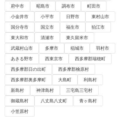
府中市
昭島市
調布市
町田市
小金井市
小平市
日野市
東村山市
国分寺市
国立市
福生市
狛江市
東大和市
清瀬市
東久留米市
武蔵村山市
多摩市
稲城市
羽村市
あきる野市
西東京市
西多摩郡瑞穂町
西多摩郡日の出町
西多摩郡檜原村
西多摩郡奥多摩町
大島町
利島村
新島村
神津島村
三宅島三宅村
御蔵島村
八丈島八丈町
青ヶ島村
小笠原村