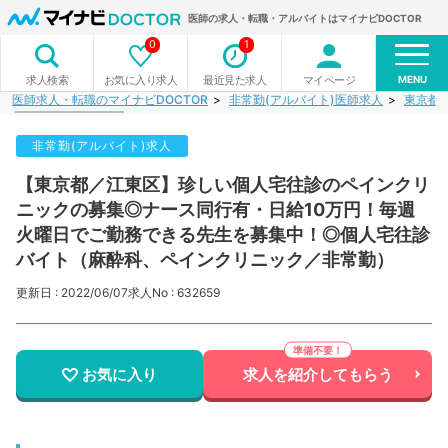
医師の求人・転職・アルバイトはマイナビDOCTOR
0
1
MENU
お気に入り求人
最近見た求人
マイページ
求人検索
医師求人・転職のマイナビDOCTOR
非常勤(アルバイト)医師求人
東京都
非常勤(アルバイト)求人
【東京都／江東区】珍しい個人宅往診のペインクリ
ニックの募集◎ナース同行有・日給10万円！毎週
火曜日でご勤務できる先生を募集中！◎個人宅往診
バイト（麻酔科、ペインクリニック／非常勤）
更新日 : 2022/06/07
求人No : 632659
お気に入り
求人を紹介してもらう