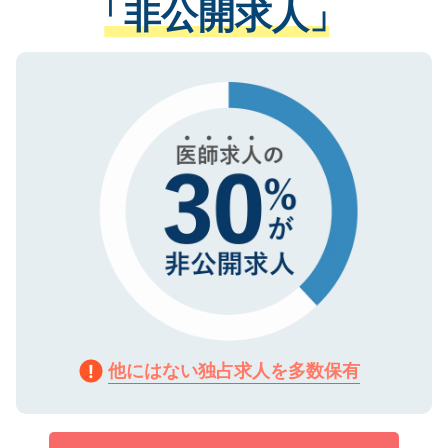
「非公開求人」
させていただきます。すぐにご転職をされ
る、プライバシーマークを取得済みです。
ない方には、長期的なサポートが可能です
ご登録いただいた個人情報は、SSL（デー
ので、まずはご登録ください。
タ暗号化）によって保護されていますの
で、機密保持に関してもご安心ください。
他にはない独占求人を多数保有