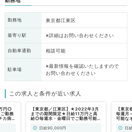
勤務地
東京都江東区
勤務地
※詳細はお問い合わせください
最寄り駅
相談可能
自動車通勤
※最新情報を確認いたしますので
駐車場
お問い合わせください
この求人と条件が近い求人
万円◎
【東京都／江東区】★2022年3月
【東京
～ご勤務
までの期間限定★日給11万円と高
毎週月
チカ病院
給◎毎週水・金曜日でご勤務可能な
可能な
オペ麻酔バイト～駅チカ病院での募
（麻酔
集（麻酔科／非常勤）
日給90,000円
日給