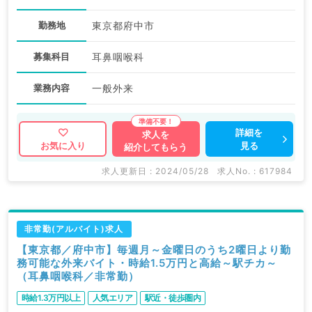
勤務地
東京都府中市
募集科目
耳鼻咽喉科
業務内容
一般外来
詳細を
求人を
見る
お気に入り
紹介してもらう
求人更新日 : 2024/05/28
求人No. : 617984
非常勤(アルバイト)求人
【東京都／府中市】毎週月～金曜日のうち2曜日より勤
務可能な外来バイト・時給1.5万円と高給～駅チカ～
（耳鼻咽喉科／非常勤）
時給1.3万円以上
人気エリア
駅近・徒歩圏内