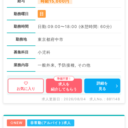
給与
時給15,000円
日
勤務曜日
勤務時間
日勤:09:00〜18:00 (休憩時間: 60分)
勤務地
東京都府中市
募集科目
小児科
業務内容
一般外来, 予防接種, その他
詳細を
求人を
見る
お気に入り
紹介してもらう
求人更新日 : 2026/08/04
求人No. : 881148
NEW
非常勤(アルバイト)求人