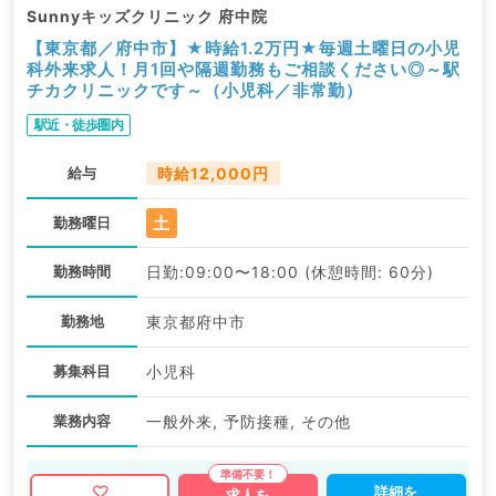
Sunnyキッズクリニック 府中院
【東京都／府中市】★時給1.2万円★毎週土曜日の小児
科外来求人！月1回や隔週勤務もご相談ください◎～駅
チカクリニックです～（小児科／非常勤）
駅近・徒歩圏内
給与
時給12,000円
土
勤務曜日
勤務時間
日勤:09:00〜18:00 (休憩時間: 60分)
勤務地
東京都府中市
募集科目
小児科
業務内容
一般外来, 予防接種, その他
詳細を
求人を