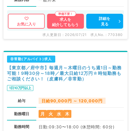
詳細を
求人を
見る
お気に入り
紹介してもらう
求人更新日 : 2026/07/21
求人No. : 770380
非常勤(アルバイト)求人
【東京都／府中市】毎週月～木曜日のうち週1日～勤務
可能！9時30分～18時／最大日給12万円☆時短勤務も
ご相談ください！（皮膚科／非常勤）
1日10万円以上
給与
日給90,000円 ～ 120,000円
月
火
水
木
勤務曜日
勤務時間
日勤:09:30〜18:00 (休憩時間: 60分)