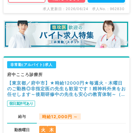
求人更新日 : 2026/06/24
求人No. : 962830
非常勤(アルバイト)求人
府中こころ診療所
【東京都／府中市】★時給12000円★毎週火・木曜日
のご勤務◎非指定医の先生も歓迎です！精神科外来をお
任せします～後期研修中の先生も安心の教育体制～（精
神科・心療内科／非常勤）
宿日直許可あり
給与
時給12,000円 ～
火
木
勤務曜日