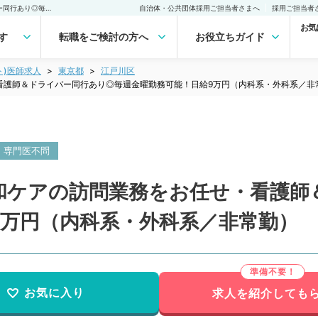
【東京都／江戸川区】緩和ケアの訪問業務をお任せ・看護師＆ドライバー同行あり◎毎週金曜勤務可能！日給9万円（内科系・外科系／非常勤）非常勤(アルバイト)の求人｜医師の求人・転職・アルバイトは【マイナビDOCTOR】
自治体・公共団体採用ご担当者さまへ
採用ご担当者
お気
す
転職をご検討の方へ
お役立ちガイド
ト)医師求人
東京都
江戸川区
看護師＆ドライバー同行あり◎毎週金曜勤務可能！日給9万円（内科系・外科系／非
専門医不問
和ケアの訪問業務をお任せ・看護師
9万円（内科系・外科系／非常勤）
お気に入り
求人を紹介しても