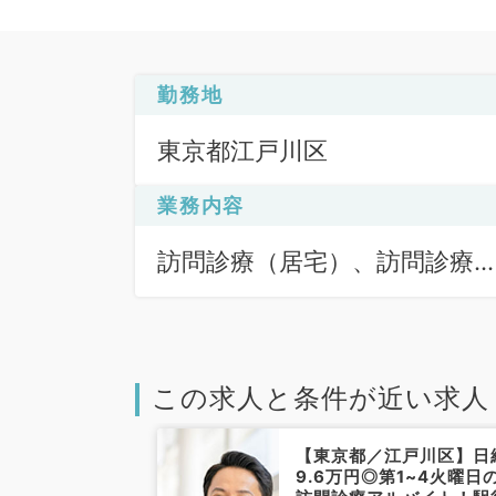
勤務地
東京都江戸川区
業務内容
訪問診療（居宅）、訪問診療
（居宅）
この求人と条件が近い求人
江戸川区】日給
【東京都／江戸川区】日
稀少な認知症に
9.6万円◎第1~4火曜日