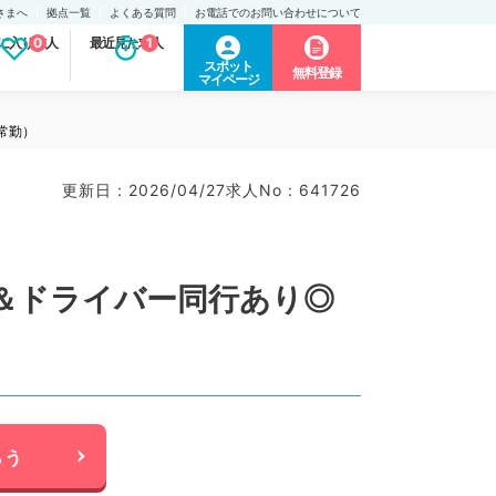
さまへ
拠点一覧
よくある質問
お電話でのお問い合わせについて
に入り求人
0
最近見た求人
1
スポット
無料登録
マイページ
常勤）
更新日 : 2026/04/27
求人No : 641726
＆ドライバー同行あり◎
らう