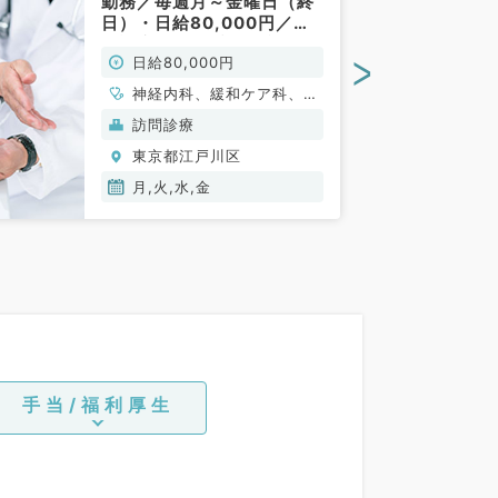
勤務／毎週月～金曜日（終
日）・日給80,000円／訪
問診療（内科系・緩和ケア
>
日給80,000円
科／非常勤）
神経内科、緩和ケア科、一
般内科、循環器内科、呼吸
訪問診療
器内科、消化器内科、内分
東京都江戸川区
泌・代謝内科、腎臓内科、
老年内科、血液内科、膠原
月,火,水,金
病科
手当/福利厚生