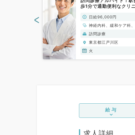
勤務！認知症外
訪問診療アルバイト！駅
デイケアをお任
歩1分で通勤便利なクリ
曜出られる先生
ク（内科系・緩和ケア科
<
00円
日給96,000円
ります（精神
非常勤）
外科・神経内科
、精神科、脳神経
神経内科、緩和ケア科
年内科、外科系全
般内科、循環器内科、
般）
訪問診療
外科
器内科、消化器内科、
戸川区
東京都江戸川区
泌・代謝内科、腎臓内
老年内科、血液内科、
火
病科
給与
求人詳細