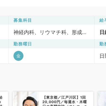
募集科目
給
神経内科、リウマチ科、形成外
日
科、脳神経外科、呼吸器外科、
勤務曜日
勤
心臓血管外科、泌尿器科、麻酔
科、ペインクリニック、緩和ケ
日
金
ア科、一般内科、循環器内科、
6
呼吸器内科、消化器内科、内分
泌・代謝内科、腎臓内科、老年
内科、血液内科、外科系全般、
一般外科、消化器外科、乳腺外
給
【東京都／江戸川区】1回
科、総合診療科、基礎医学系、
の
20,000円／毎週水・木曜