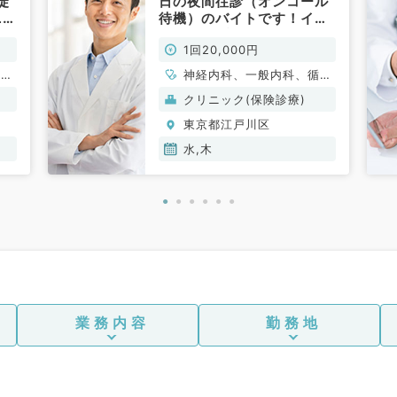
徒
日の夜間往診（オンコール
科目不問
ニッ
待機）のバイトです！イン
／
センティブあり◎週1日勤務
1回20,000円
からご相談★（内科系／非
常勤）
、一
神経内科、一般内科、循環
呼吸
器内科、呼吸器内科、消化
クリニック(保険診療)
内分
器内科、内分泌・代謝内
東京都江戸川区
科、
科、腎臓内科、老年内科、
膠原
血液内科、膠原病科
水,木
業務内容
勤務地