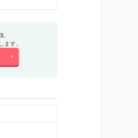
係、
します。