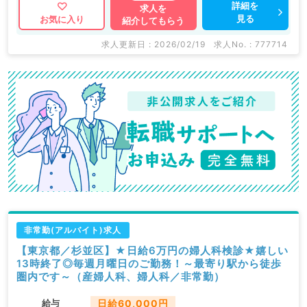
詳細を
求人を
見る
お気に入り
紹介してもらう
求人更新日 : 2026/02/19
求人No. : 777714
非常勤(アルバイト)求人
【東京都／杉並区】★日給6万円の婦人科検診★嬉しい
13時終了◎毎週月曜日のご勤務！～最寄り駅から徒歩
圏内です～（産婦人科、婦人科／非常勤）
給与
日給60,000円