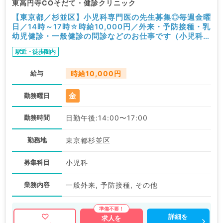
東高円寺COそだて・健診クリニック
【東京都／杉並区】小児科専門医の先生募集◎毎週金曜
日／14時～17時☆時給10,000円／外来・予防接種・乳
幼児健診・一般健診の問診などのお仕事です（小児科／
非常勤）
駅近・徒歩圏内
給与
時給10,000円
金
勤務曜日
勤務時間
日勤午後:14:00〜17:00
勤務地
東京都杉並区
募集科目
小児科
業務内容
一般外来, 予防接種, その他
詳細を
求人を