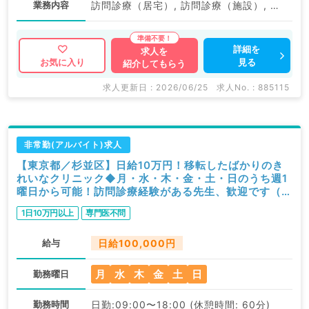
業務内容
訪問診療（居宅）, 訪問診療（施設）, 訪問診療（居宅）
詳細を
求人を
見る
お気に入り
紹介してもらう
求人更新日 : 2026/06/25
求人No. : 885115
非常勤(アルバイト)求人
【東京都／杉並区】日給10万円！移転したばかりのき
れいなクリニック◆月・水・木・金・土・日のうち週1
曜日から可能！訪問診療経験がある先生、歓迎です（精
神科／非常勤）
1日10万円以上
専門医不問
給与
日給100,000円
月
水
木
金
土
日
勤務曜日
勤務時間
日勤:09:00〜18:00 (休憩時間: 60分)