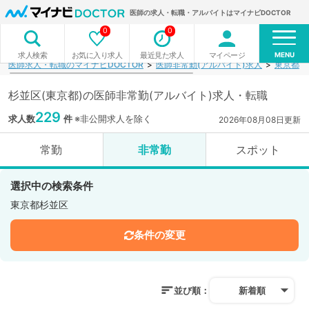
医師の求人・転職・アルバイトはマイナビDOCTOR
0
0
MENU
お気に入り求人
最近見た求人
マイページ
求人検索
医師求人・転職のマイナビDOCTOR
医師非常勤(アルバイト)求人
東京都
杉並区(東京都)の医師非常勤(アルバイト)求人・転職
229
求人数
件
※非公開求人を除く
2026年08月08日更新
常勤
非常勤
スポット
選択中の検索条件
東京都杉並区
条件の変更
並び順：
新着順