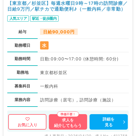
【東京都／杉並区】毎週水曜日9時～17時の訪問診療／
日給9万円／駅チカで通勤便利♪（一般内科／非常勤）
人気エリア
駅近・徒歩圏内
給与
日給90,000円
水
勤務曜日
勤務時間
日勤:09:00〜17:00 (休憩時間: 60分)
勤務地
東京都杉並区
募集科目
一般内科
業務内容
訪問診療（居宅）, 訪問診療（施設）
詳細を
求人を
見る
お気に入り
紹介してもらう
求人更新日 : 2026/04/20
求人No. : 611758