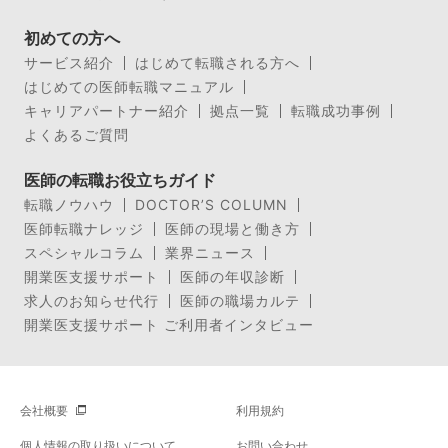
初めての方へ
サービス紹介
はじめて転職される方へ
はじめての医師転職マニュアル
キャリアパートナー紹介
拠点一覧
転職成功事例
よくあるご質問
医師の転職お役立ちガイド
転職ノウハウ
DOCTOR’S COLUMN
医師転職ナレッジ
医師の現場と働き方
スペシャルコラム
業界ニュース
開業医支援サポート
医師の年収診断
求人のお知らせ代行
医師の職場カルテ
開業医支援サポート ご利用者インタビュー
会社概要
利用規約
個人情報の取り扱いについて
お問い合わせ