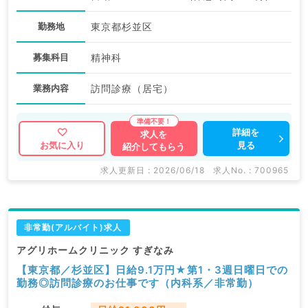
勤務地
東京都杉並区
募集科目
精神科
業務内容
訪問診療（居宅）
詳細を
求人を
見る
お気に入り
紹介してもらう
求人更新日 : 2026/06/18
求人No. : 700965
非常勤(アルバイト)求人
アグリホームクリニック すぎなみ
【東京都／杉並区】日給9.1万円★第1・3週日曜日での
勤務◎訪問診療のお仕事です（内科系／非常勤）