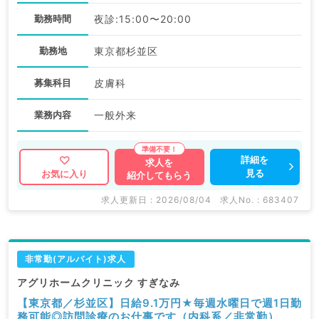
勤務時間
夜診:15:00〜20:00
勤務地
東京都杉並区
募集科目
皮膚科
業務内容
一般外来
詳細を
求人を
見る
お気に入り
紹介してもらう
求人更新日 : 2026/08/04
求人No. : 683407
非常勤(アルバイト)求人
アグリホームクリニック すぎなみ
【東京都／杉並区】日給9.1万円★毎週水曜日で週1日勤
務可能◎訪問診療のお仕事です（内科系／非常勤）