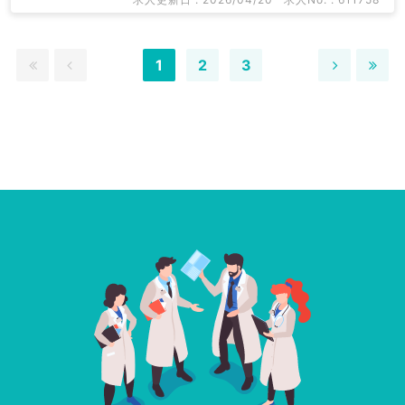
1
2
3