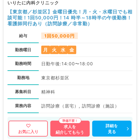
いりたに内科クリニック
【東京都／杉並区】金曜日優先！月・火・水曜日でも相
談可能！1回50,000円！14 時半～18時半の午後勤務！
看護師同行あり（訪問診療／非常勤）
給与
1回50,000円
月
火
水
金
勤務曜日
勤務時間
日勤午後:14:00〜18:00
勤務地
東京都杉並区
募集科目
精神科
業務内容
訪問診療（居宅）, 訪問診療（施設）
詳細を
求人を
見る
お気に入り
紹介してもらう