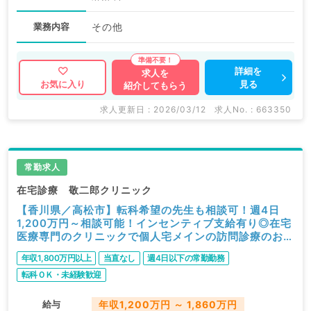
業務内容
その他
詳細を
求人を
見る
お気に入り
紹介してもらう
求人更新日 : 2026/03/12
求人No. : 663350
常勤求人
在宅診療 敬二郎クリニック
【香川県／高松市】転科希望の先生も相談可！週4日
1,200万円～相談可能！インセンティブ支給有り◎在宅
医療専門のクリニックで個人宅メインの訪問診療のお仕
事です（麻酔科／常勤）
年収1,800万円以上
当直なし
週4日以下の常勤勤務
転科ＯＫ・未経験歓迎
給与
年収1,200万円 ～ 1,860万円