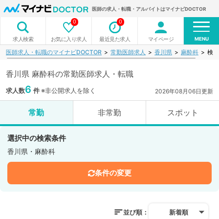
医師の求人・転職・アルバイトはマイナビDOCTOR
0
0
MENU
お気に入り求人
最近見た求人
マイページ
求人検索
医師求人・転職のマイナビDOCTOR
常勤医師求人
香川県
麻酔科
検索
香川県 麻酔科の常勤医師求人・転職
6
求人数
件
※非公開求人を除く
2026年08月06日更新
常勤
非常勤
スポット
選択中の検索条件
香川県・麻酔科
条件の変更
並び順：
新着順