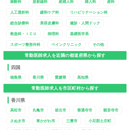
麻酔科
放射線科
産婦人科
婦人科
産科
人工透析科
緩和ケア科
リハビリテーション科
総合診療科
美容皮膚科
健診・人間ドック
救急科・ＩＣＵ
病理科
基礎医学系
スポーツ整形外科
ペインクリニック
その他
常勤医師求人を近隣の都道府県から探す
四国
徳島県
香川県
愛媛県
高知県
常勤医師求人を市区町村から探す
香川県
高松市
丸亀市
坂出市
善通寺市
観音寺市
さぬき市
東かがわ市
三豊市
小豆郡土庄町