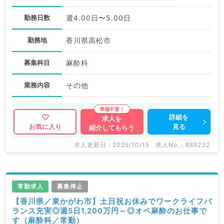
勤務日数
週4.00日〜5.00日
勤務地
香川県高松市
募集科目
麻酔科
業務内容
その他
詳細を
求人を
見る
お気に入り
紹介してもらう
求人更新日 : 2025/10/15
求人No. : 888232
常勤求人
募集停止
【香川県／東かがわ市】土日祝お休みでワークライフバ
ランス充実◎週5日1,200万円～◎オペ麻酔のお仕事で
す（麻酔科／常勤）