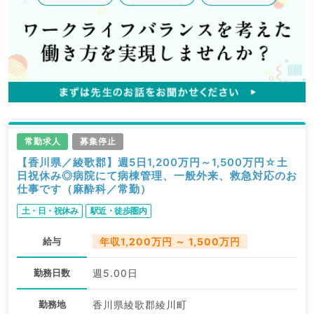
常勤求人
募集停止
【香川県／綾歌郡】週5日1,200万円～1,500万円☆土
日祝休み◎病院にて病棟管理、一般外来、救急対応のお
仕事です（麻酔科／常勤）
土・日・祝休み
駅近・徒歩圏内
給与
年収1,200万円 ～ 1,500万円
勤務日数
週5.00日
勤務地
香川県綾歌郡綾川町