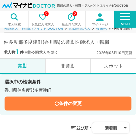
医師の求人・転職・アルバイトはマイナビDOCTOR
0
0
MENU
お気に入り求人
最近見た求人
マイページ
求人検索
医師求人・転職のマイナビDOCTOR
常勤医師求人
香川県
仲多度郡多度
仲多度郡多度津町(香川県)の常勤医師求人・転職
1
求人数
件
※非公開求人を除く
2026年08月10日更新
常勤
非常勤
スポット
選択中の検索条件
香川県仲多度郡多度津町
条件の変更
並び順：
新着順