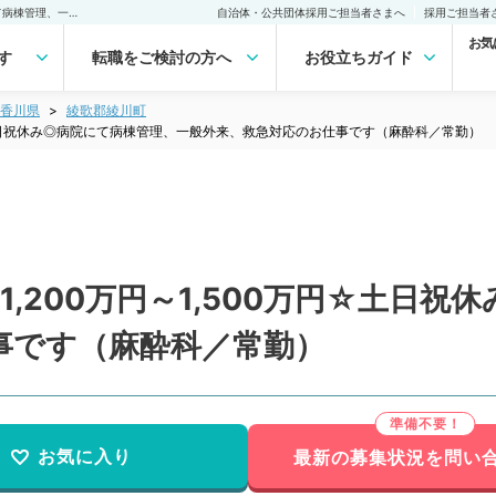
【香川県／綾歌郡】週5日1,200万円～1,500万円☆土日祝休み◎病院にて病棟管理、一般外来、救急対応のお仕事です（麻酔科／常勤）の転職・求人｜医師の求人・転職・アルバイトは【マイナビDOCTOR】
自治体・公共団体採用ご担当者さまへ
採用ご担当者
お気
す
転職をご検討の方へ
お役立ちガイド
香川県
綾歌郡綾川町
円☆土日祝休み◎病院にて病棟管理、一般外来、救急対応のお仕事です（麻酔科／常勤）
,200万円～1,500万円☆土日
事です（麻酔科／常勤）
お気に入り
最新の募集状況を問い