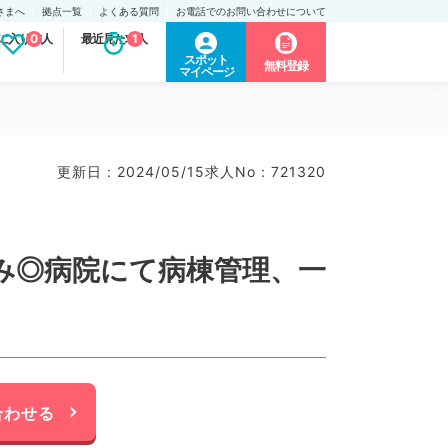
さまへ
拠点一覧
よくある質問
お電話でのお問い合わせについて
に入り求人
0
最近見た求人
1
スポット
無料登録
マイページ
更新日 : 2024/05/15
求人No : 721320
祝休み◎病院にて病棟管理、一
合わせる