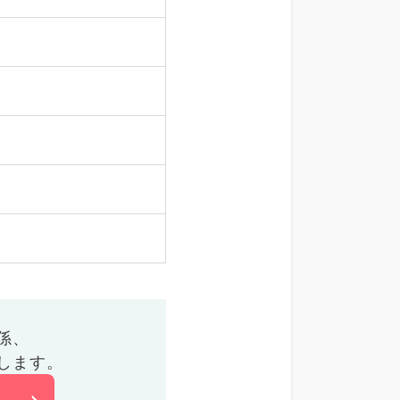
係、
します。