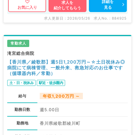
詳細を
求人を
見る
お気に入り
紹介してもらう
求人更新日 : 2026/05/26
求人No. : 884925
常勤求人
滝宮総合病院
【香川県／綾歌郡】週5日1,200万円～☆土日祝休み◎
病院にて病棟管理、一般外来、救急対応のお仕事です
（循環器内科／常勤）
土・日・祝休み
駅近・徒歩圏内
給与
年収1,200万円 ～
勤務日数
週5.00日
勤務地
香川県綾歌郡綾川町