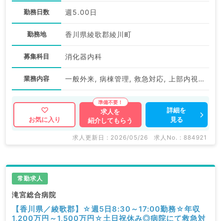
勤務日数
週5.00日
勤務地
香川県綾歌郡綾川町
募集科目
消化器内科
業務内容
一般外来, 病棟管理, 救急対応, 上部内視鏡検査（ＧＦ）, 下部内視鏡検査（ＣＦ）
詳細を
求人を
見る
お気に入り
紹介してもらう
求人更新日 : 2026/05/26
求人No. : 884921
常勤求人
滝宮総合病院
【香川県／綾歌郡】☆週5日8:30～17:00勤務☆年収
1,200万円～1,500万円☆土日祝休み◎病院にて救急対