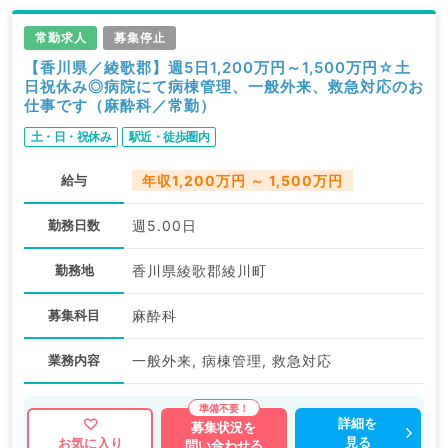
常勤求人
募集停止
【香川県／綾歌郡】週5日1,200万円～1,500万円☆土
日祝休み◎病院にて病棟管理、一般外来、救急対応のお
仕事です（麻酔科／常勤）
土・日・祝休み
駅近・徒歩圏内
給与
年収1,200万円 ～ 1,500万円
勤務日数
週5.00日
勤務地
香川県綾歌郡綾川町
募集科目
麻酔科
業務内容
一般外来, 病棟管理, 救急対応
詳細を
募集状況を
見る
お気に入り
問い合わせる