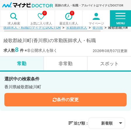
医師の求人・転職・アルバイトはマイナビDOCTOR
0
0
MENU
お気に入り求人
最近見た求人
マイページ
求人検索
医師求人・転職のマイナビDOCTOR
常勤医師求人
香川県
綾歌郡綾川町
綾歌郡綾川町(香川県)の常勤医師求人・転職
8
求人数
件
※非公開求人を除く
2026年08月07日更新
常勤
非常勤
スポット
選択中の検索条件
香川県綾歌郡綾川町
条件の変更
並び順：
新着順