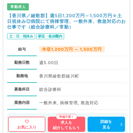
常勤求人
【香川県／綾歌郡】週5日1,200万円～1,500万円☆土
日祝休み◎病院にて病棟管理、一般外来、救急対応のお
仕事です（総合診療科／常勤）
土・日・祝休み
駅近・徒歩圏内
給与
年収1,200万円 ～ 1,500万円
勤務日数
週5.00日
勤務地
香川県綾歌郡綾川町
募集科目
総合診療科
業務内容
一般外来, 病棟管理, 救急対応
詳細を
求人を
見る
お気に入り
紹介してもらう