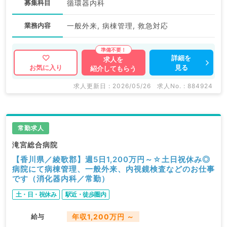
募集科目
循環器内科
業務内容
一般外来, 病棟管理, 救急対応
詳細を
求人を
見る
お気に入り
紹介してもらう
求人更新日 : 2026/05/26
求人No. : 884924
常勤求人
滝宮総合病院
【香川県／綾歌郡】週5日1,200万円～☆土日祝休み◎
病院にて病棟管理、一般外来、内視鏡検査などのお仕事
です（消化器内科／常勤）
土・日・祝休み
駅近・徒歩圏内
給与
年収1,200万円 ～