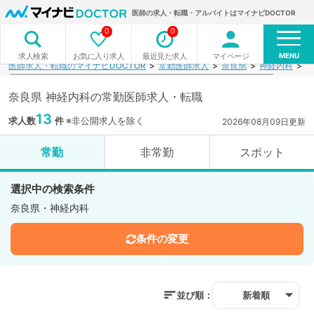
医師の求人・転職・アルバイトはマイナビDOCTOR
0
0
MENU
お気に入り求人
最近見た求人
マイページ
求人検索
医師求人・転職のマイナビDOCTOR
常勤医師求人
奈良県
神経内科
検
奈良県 神経内科の常勤医師求人・転職
13
求人数
件
※非公開求人を除く
2026年08月09日更新
常勤
非常勤
スポット
選択中の検索条件
奈良県・神経内科
条件の変更
並び順：
新着順