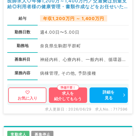
医師求人◇年俸1,200万～1,400万円／交通費は別途支
給◎利用者様の健康管理・書類作成などをお任せいたし
ます（内科系／常勤）
給与
年収1,200万円 ～ 1,400万円
勤務日数
週4.00日〜5.00日
勤務地
奈良県生駒郡平群町
募集科目
神経内科、心療内科、一般内科、循環器内科、呼吸器内科、消化器内科、内分泌・代謝内科、腎臓内科、老年内科、血液内科、膠原病科
業務内容
病棟管理, その他, 予防接種
詳細を
求人を
見る
お気に入り
紹介してもらう
求人更新日 : 2026/06/29
求人No. : 717596
常勤求人
募集停止