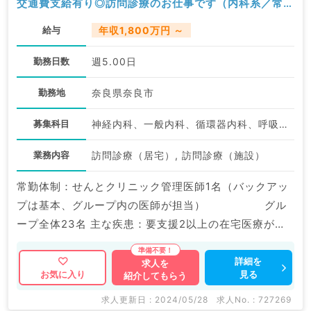
交通費支給有り◎訪問診療のお仕事です（内科系／常
勤）
給与
年収1,800万円 ～
勤務日数
週5.00日
勤務地
奈良県奈良市
募集科目
神経内科、一般内科、循環器内科、呼吸器内科、消化器内科、内分泌・代謝内科、腎臓内科、老年内科、血液内科、膠原病科
業務内容
訪問診療（居宅）, 訪問診療（施設）
常勤体制：せんとクリニック管理医師1名（バックアッ
プは基本、グループ内の医師が担当） グル
ープ全体23名 主な疾患：要支援2以上の在宅医療が必
要とされる患者様
詳細を
求人を
見る
お気に入り
紹介してもらう
求人更新日 : 2024/05/28
求人No. : 727269