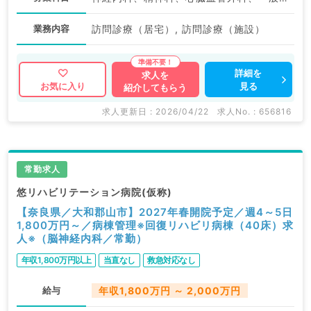
業務内容
訪問診療（居宅）, 訪問診療（施設）
詳細を
求人を
見る
お気に入り
紹介してもらう
求人更新日 : 2026/04/22
求人No. : 656816
常勤求人
悠リハビリテーション病院(仮称)
【奈良県／大和郡山市】2027年春開院予定／週4～5日
1,800万円～／病棟管理※回復リハビリ病棟（40床）求
人※（脳神経内科／常勤）
年収1,800万円以上
当直なし
救急対応なし
給与
年収1,800万円 ～ 2,000万円