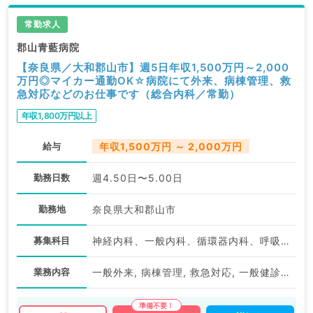
常勤求人
郡山青藍病院
【奈良県／大和郡山市】週5日年収1,500万円～2,000
万円◎マイカー通勤OK☆病院にて外来、病棟管理、救
急対応などのお仕事です（総合内科／常勤）
年収1,800万円以上
給与
年収1,500万円 ～ 2,000万円
勤務日数
週4.50日〜5.00日
勤務地
奈良県大和郡山市
募集科目
神経内科、一般内科、循環器内科、呼吸器内科、消化器内科、内分泌・代謝内科、腎臓内科、老年内科、血液内科、膠原病科
業務内容
一般外来, 病棟管理, 救急対応, 一般健診・人間ドック, その他, 病棟管理, その他