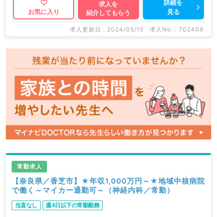
詳細を
求人を
見る
お気に入り
紹介してもらう
求人更新日 : 2024/05/15
求人No. : 702409
常勤求人
【奈良県／香芝市】★年収1,000万円～★地域中核病院
で働く～マイカー通勤可～（神経内科／常勤）
当直なし
週4日以下の常勤勤務