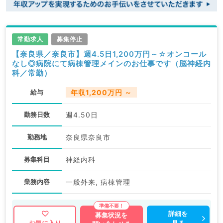
常勤求人
募集停止
【奈良県／奈良市】週4.5日1,200万円～☆オンコール
なし◎病院にて病棟管理メインのお仕事です（脳神経内
科／常勤）
給与
年収1,200万円 ～
勤務日数
週4.50日
勤務地
奈良県奈良市
募集科目
神経内科
業務内容
一般外来, 病棟管理
詳細を
募集状況を
見る