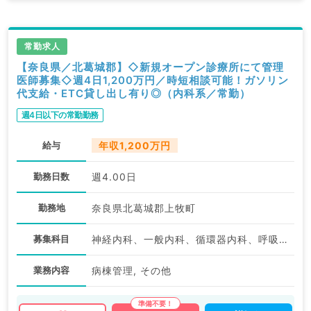
常勤求人
【奈良県／北葛城郡】◇新規オープン診療所にて管理
医師募集◇週4日1,200万円／時短相談可能！ガソリン
代支給・ETC貸し出し有り◎（内科系／常勤）
週4日以下の常勤勤務
給与
年収1,200万円
勤務日数
週4.00日
勤務地
奈良県北葛城郡上牧町
募集科目
神経内科、一般内科、循環器内科、呼吸器内科、消化器内科、内分泌・代謝内科、腎臓内科、老年内科、血液内科、膠原病科
業務内容
病棟管理, その他