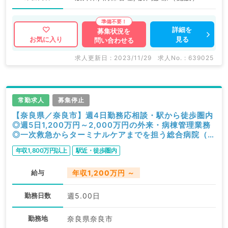
詳細を
募集状況を
見る
お気に入り
問い合わせる
求人更新日 : 2023/11/29
求人No. : 639025
常勤求人
募集停止
【奈良県／奈良市】週4日勤務応相談・駅から徒歩圏内
◎週5日1,200万円～2,000万円の外来・病棟管理業務
◎一次救急からターミナルケアまでを担う総合病院（神
経内科／常勤）
年収1,800万円以上
駅近・徒歩圏内
給与
年収1,200万円 ～
勤務日数
週5.00日
勤務地
奈良県奈良市