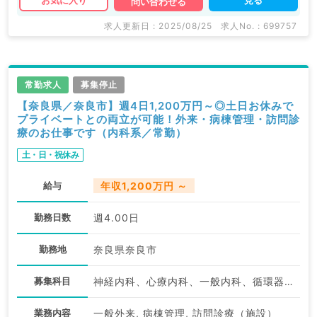
お気に入り
問い合わせる
求人更新日 : 2025/08/25
求人No. : 699757
常勤求人
募集停止
【奈良県／奈良市】週4日1,200万円～◎土日お休みで
プライベートとの両立が可能！外来・病棟管理・訪問診
療のお仕事です（内科系／常勤）
土・日・祝休み
給与
年収1,200万円 ～
勤務日数
週4.00日
勤務地
奈良県奈良市
募集科目
神経内科、心療内科、一般内科、循環器内科、呼吸器内科、消化器内科、内分泌・代謝内科、腎臓内科、老年内科、血液内科、膠原病科
業務内容
一般外来, 病棟管理, 訪問診療（施設）