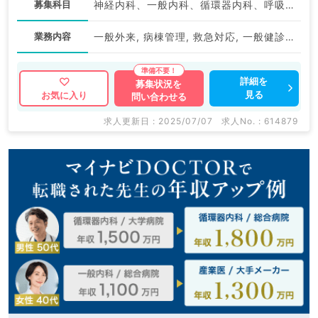
募集科目
神経内科、一般内科、循環器内科、呼吸器内科、消化器内科、内分泌・代謝内科、老年内科、血液内科、膠原病科
業務内容
一般外来, 病棟管理, 救急対応, 一般健診・人間ドック, 病棟管理, 上部内視鏡検査（ＧＦ）, 下部内視鏡検査（ＣＦ）, 一般外来
詳細を
募集状況を
見る
お気に入り
問い合わせる
求人更新日 : 2025/07/07
求人No. : 614879