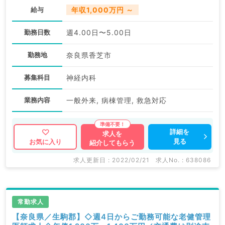
給与
年収1,000万円 ～
勤務日数
週4.00日〜5.00日
勤務地
奈良県香芝市
募集科目
神経内科
業務内容
一般外来, 病棟管理, 救急対応
詳細を
求人を
見る
お気に入り
紹介してもらう
求人更新日 : 2022/02/21
求人No. : 638086
常勤求人
【奈良県／生駒郡】◇週4日からご勤務可能な老健管理