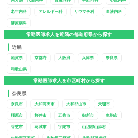
内分泌・代謝内科
腎臓内科
神経内科
心療内科
老年内科
アレルギー科
リウマチ科
血液内科
膠原病科
常勤医師求人を近隣の都道府県から探す
近畿
滋賀県
京都府
大阪府
兵庫県
奈良県
和歌山県
常勤医師求人を市区町村から探す
奈良県
奈良市
大和高田市
大和郡山市
天理市
橿原市
桜井市
五條市
御所市
生駒市
香芝市
葛城市
宇陀市
山辺郡山添村