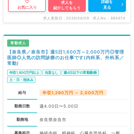
詳細を
求人を
見る
お気に入り
紹介してもらう
求人更新日 : 2026/06/09
求人No. : 884970
常勤求人
【奈良県／奈良市】週5日1,600万～2,000万円◎管理
医師◎人気の訪問診療のお仕事です(内科系、外科系／
常勤)
年収1,800万円以上
当直なし
週4日以下の常勤勤務
土・日・祝休み
給与
年収1,280万円 ～ 2,000万円
勤務日数
週4.00日〜5.00日
勤務地
奈良県奈良市
募集科目
神経内科、精神科、心臓血管外科、一般内科、循環器内科、呼吸器内科、消化器内科、内分泌・代謝内科、腎臓内科、老年内科、血液内科、外科系全般、一般外科、膠原病科