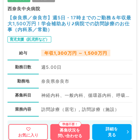
西奈良中央病院
【奈良県／奈良市】週5日・17時までのご勤務＆年収最
大1,500万円！学会補助あり♪病院での訪問診療のお仕
事（内科系／常勤）
育児支援（託児所など）
給与
年収1,300万円 ～ 1,500万円
勤務日数
週5.00日
勤務地
奈良県奈良市
募集科目
神経内科、一般内科、循環器内科、呼吸器内科、消化器内科、内分泌・代謝内科、腎臓内科、老年内科、血液内科、膠原病科
業務内容
訪問診療（居宅）, 訪問診療（施設）
詳細を
募集状況を
見る
お気に入り
問い合わせる