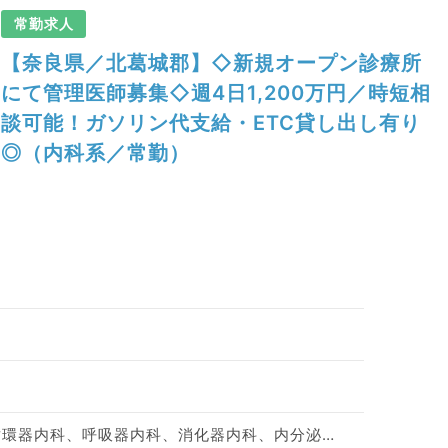
常勤求人
【奈良県／北葛城郡】◇新規オープン診療所
にて管理医師募集◇週4日1,200万円／時短相
談可能！ガソリン代支給・ETC貸し出し有り
◎（内科系／常勤）
神経内科、一般内科、循環器内科、呼吸器内科、消化器内科、内分泌・代謝内科、腎臓内科、老年内科、血液内科、膠原病科