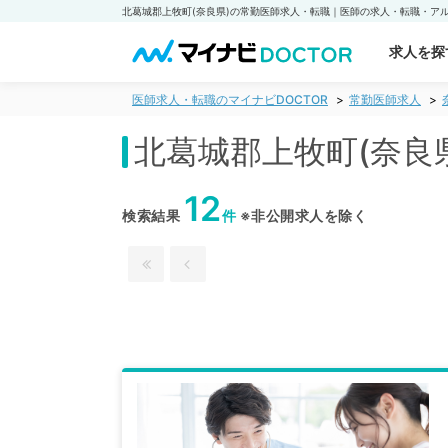
求人を探
医師求人・転職のマイナビDOCTOR
常勤医師求人
北葛城郡上牧町(奈良
12
検索結果
件
※非公開求人を除く