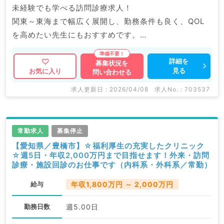
未経験でも学べる訪問診療求人！
関東～東海まで幅広く展開し、勤務条件も良く、QOL
を高めたい先生にもおすすめです。
横浜にて新規OPENも控えており、役職採用なども検討
可。
詳細を
募集状況を
見る
お気に入り
問い合わせる
状況に合わせ、条件提示をいただけますので、ぜひご検
討ください。
求人更新日 : 2026/04/08
求人No. : 703537
マイナビDOCTORでは病院やクリニックなどの医療機
関求人はもちろんのこと、
常勤求人
募集停止
掲載情報以外にも産業医等の企業系求人も多数扱ってい
【愛知県／豊橋市】☆福利厚生の充実したクリニック
☆週5日・年収2,000万円まで目指せます！外来・訪問
ます。
診療・施設回診のお仕事です（内科系・外科系／常勤）
求人内容の詳細等はお気軽にお問合せ下さい。
給与
年収1,800万円 ～ 2,000万円
勤務日数
週5.00日