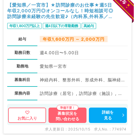
【愛知県／一宮市】★訪問診療のお仕事★週5日
年収2,000万円◎オンコールなし！時短相談可◎
訪問診療未経験の先生歓迎♪（内科系,外科系／常
勤）
年収1,800万円以上
週4日以下の常勤勤務
高給与
給与
年収1,600万円 ～ 2,000万円
勤務日数
週4.00日〜5.00日
勤務地
愛知県一宮市
募集科目
神経内科、整形外科、形成外科、脳神経外科、呼吸器外科、心臓血管外科、泌尿器科、一般内科、循環器内科、呼吸器内科、消化器内科、内分泌・代謝内科、腎臓内科、老年内科、血液内科、外科系全般、一般外科、消化器外科、乳腺外科、膠原病科、大腸・肛門外科
業務内容
訪問診療（居宅）, 訪問診療（施設）, その他
詳細を
募集状況を
見る
お気に入り
問い合わせる
求人更新日 : 2025/10/15
求人No. : 774974