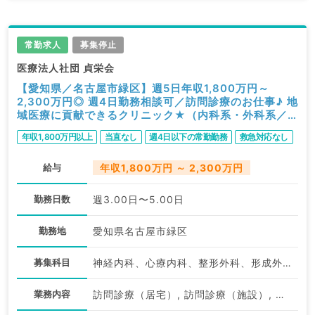
常勤求人
募集停止
医療法人社団 貞栄会
【愛知県／名古屋市緑区】週5日年収1,800万円～
2,300万円◎ 週4日勤務相談可／訪問診療のお仕事♪ 地
域医療に貢献できるクリニック★（内科系・外科系／
常勤）
年収1,800万円以上
当直なし
週4日以下の常勤勤務
救急対応なし
給与
年収1,800万円 ～ 2,300万円
勤務日数
週3.00日〜5.00日
勤務地
愛知県名古屋市緑区
募集科目
神経内科、心療内科、整形外科、形成外科、美容外科、脳神経外科、呼吸器外科、心臓血管外科、小児外科、泌尿器科、一般内科、循環器内科、呼吸器内科、消化器内科、内分泌・代謝内科、腎臓内科、老年内科、外科系全般、一般外科、消化器外科、乳腺外科、膠原病科、スポーツ整形外科、大腸・肛門外科、脊髄・脊椎外科
業務内容
訪問診療（居宅）, 訪問診療（施設）, その他