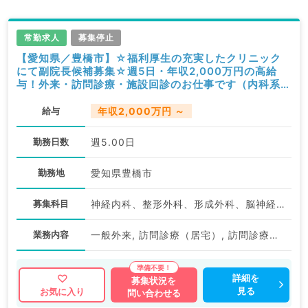
常勤求人
募集停止
【愛知県／豊橋市】☆福利厚生の充実したクリニック
にて副院長候補募集☆週5日・年収2,000万円の高給
与！外来・訪問診療・施設回診のお仕事です（内科系・
外科系／常勤）
給与
年収2,000万円 ～
勤務日数
週5.00日
勤務地
愛知県豊橋市
募集科目
神経内科、整形外科、形成外科、脳神経外科、呼吸器外科、心臓血管外科、小児外科、泌尿器科、一般内科、循環器内科、呼吸器内科、消化器内科、内分泌・代謝内科、腎臓内科、老年内科、血液内科、外科系全般、一般外科、消化器外科、乳腺外科、膠原病科、大腸・肛門外科、脊髄・脊椎外科
業務内容
一般外来, 訪問診療（居宅）, 訪問診療（施設）, その他, 一般外来, その他, 一般外来, 訪問診療（居宅）, 訪問診療（施設）, 訪問診療（施設）
詳細を
募集状況を
見る
お気に入り
問い合わせる