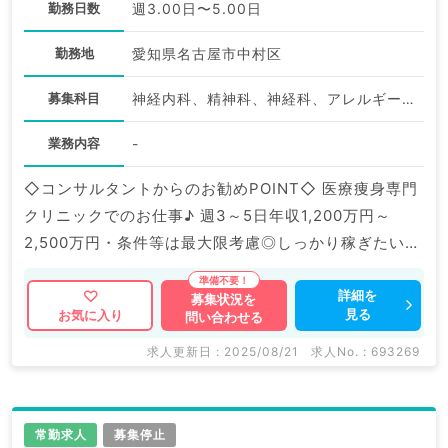
勤務日数
週3.00日〜5.00日
勤務地
愛知県名古屋市中村区
募集科目
神経内科、精神科、神経科、アレルギー科、リウマチ科、小児科、整形外科、形成外科、美容外科、脳神経外科、呼吸器外科、心臓血管外科、小児外科、皮膚科、泌尿器科、産婦人科、産科、婦人科、眼科、耳鼻咽喉科、気管食道科、放射線科、リハビリテーション科、麻酔科、ペインクリニック、人工透析科、緩和ケア科、一般内科、循環器内科、呼吸器内科、消化器内科、内分泌・代謝内科、腎臓内科、老年内科、血液内科、外科系全般、一般外科、消化器外科、乳腺外科、総合診療科、美容皮膚科、健診・人間ドック、救急科・ＩＣＵ、病理科、基礎医学系、膠原病科、スポーツ整形外科、大腸・肛門外科、その他、産業医、科目不問
業務内容
-
◇コンサルタントからのお勧めPOINT◇ 医療痩身専門
クリニックでのお仕事♪ 週3～5日年収1,200万円～
2,500万円・条件等は最大限考慮◎しっかり稼ぎたい先
生にもおススメです。 医療痩身クリニックのパイオニ
アであり、指導体制も充実しております。 マイナビ
詳細を
募集状況を
見る
お気に入り
問い合わせる
DOCTORでは病院やクリニックなどの医療機関求人は
もちろんのこと、 掲載情報以外にも産業医等の企業系
求人更新日 : 2025/08/21
求人No. : 693269
求人も多数扱っています。 求人内容の詳細等はお気軽
にお問合せ下さい。
常勤求人
募集停止