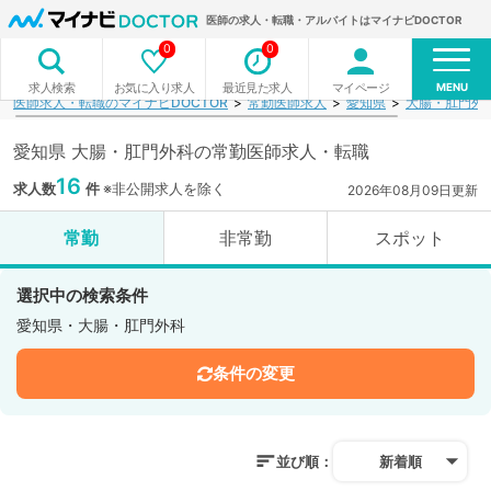
医師の求人・転職・アルバイトはマイナビDOCTOR
0
0
MENU
お気に入り求人
最近見た求人
マイページ
求人検索
医師求人・転職のマイナビDOCTOR
常勤医師求人
愛知県
大腸・肛門外
愛知県 大腸・肛門外科の常勤医師求人・転職
16
求人数
件
※非公開求人を除く
2026年08月09日更新
常勤
非常勤
スポット
選択中の検索条件
愛知県・大腸・肛門外科
条件の変更
並び順：
新着順