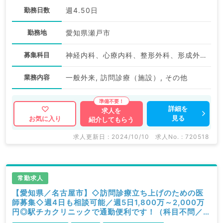
勤務日数
週4.50日
勤務地
愛知県瀬戸市
募集科目
神経内科、心療内科、整形外科、形成外科、脳神経外科、呼吸器外科、心臓血管外科、小児外科、泌尿器科、一般内科、循環器内科、呼吸器内科、消化器内科、内分泌・代謝内科、腎臓内科、老年内科、血液内科、外科系全般、一般外科、消化器外科、乳腺外科、膠原病科、スポーツ整形外科、大腸・肛門外科、脊髄・脊椎外科
業務内容
一般外来, 訪問診療（施設）, その他
詳細を
求人を
見る
お気に入り
紹介してもらう
求人更新日 : 2024/10/10
求人No. : 720518
常勤求人
【愛知県／名古屋市】◇訪問診療立ち上げのための医
師募集◇週4日も相談可能／週5日1,800万～2,000万
円◎駅チカクリニックで通勤便利です！（科目不問／常
勤）