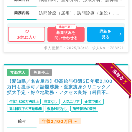
業務内容
訪問診療（居宅）, 訪問診療（施設）, その他, 訪問診療（居宅）, 訪問診療（居宅）
詳細を
募集状況を
見る
お気に入り
問い合わせる
求人更新日 : 2025/08/18
求人No. : 788221
常勤求人
募集停止
【愛知県／名古屋市】◎高給与◎週5日年収2,100
万円も提示可／話題沸騰・医療痩身クリニック／
拡大予定・好立地勤務・アクセス良好（科目不問
／常勤）
年収1,800万円以上
当直なし
人気エリア
企業で働く
週4日以下の常勤勤務
救急対応なし
施設管理の業務
転科ＯＫ・未経験歓迎
ゆったりめ勤務
駅近・徒歩圏内
給与
年収2,100万円 ～
WEB面接可
高給与