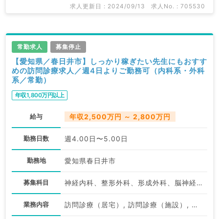
求人更新日 : 2024/09/13
求人No. : 705530
常勤求人
募集停止
【愛知県／春日井市】しっかり稼ぎたい先生にもおすす
めの訪問診療求人／週4日よりご勤務可（内科系・外科
系／常勤）
年収1,800万円以上
給与
年収2,500万円 ～ 2,800万円
勤務日数
週4.00日〜5.00日
勤務地
愛知県春日井市
募集科目
神経内科、整形外科、形成外科、脳神経外科、心臓血管外科、泌尿器科、一般内科、循環器内科、呼吸器内科、消化器内科、内分泌・代謝内科、腎臓内科、老年内科、血液内科、外科系全般、一般外科、消化器外科、乳腺外科、膠原病科、大腸・肛門外科
業務内容
訪問診療（居宅）, 訪問診療（施設）, 訪問診療（居宅）, その他