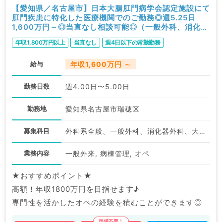
【愛知県／名古屋市】日本大腸肛門病学会認定施設にて
肛門疾患に特化した医療機関でのご勤務◎週5.25日
1,600万円～◎当直なし相談可能◎（一般外科、消化器
外科、肛門外科／常勤）
年収1,800万円以上
当直なし
週4日以下の常勤勤務
給与
年収1,600万円 ～
勤務日数
週4.00日〜5.00日
勤務地
愛知県名古屋市瑞穂区
募集科目
外科系全般、一般外科、消化器外科、大腸・肛門外科
業務内容
一般外来, 病棟管理, オペ
★おすすめポイント★
高額！年収1800万円を目指せます♪
専門性を活かしたオペの経験を積むことができます◎