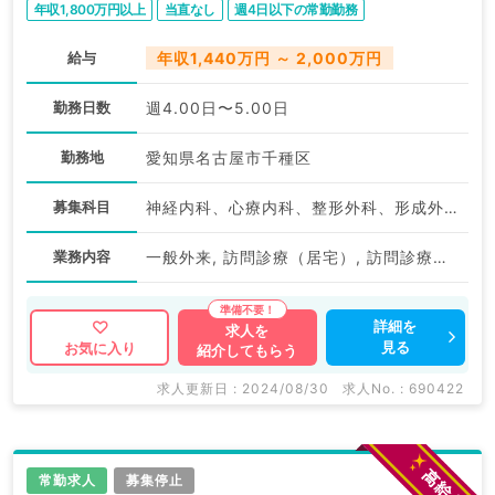
年収1,800万円以上
当直なし
週4日以下の常勤勤務
給与
年収1,440万円 ～ 2,000万円
勤務日数
週4.00日〜5.00日
勤務地
愛知県名古屋市千種区
募集科目
神経内科、心療内科、整形外科、形成外科、脳神経外科、呼吸器外科、心臓血管外科、小児外科、泌尿器科、一般内科、循環器内科、呼吸器内科、消化器内科、内分泌・代謝内科、腎臓内科、老年内科、血液内科、外科系全般、一般外科、消化器外科、乳腺外科、膠原病科、大腸・肛門外科
業務内容
一般外来, 訪問診療（居宅）, 訪問診療（施設）
詳細を
求人を
見る
お気に入り
紹介してもらう
求人更新日 : 2024/08/30
求人No. : 690422
常勤求人
募集停止