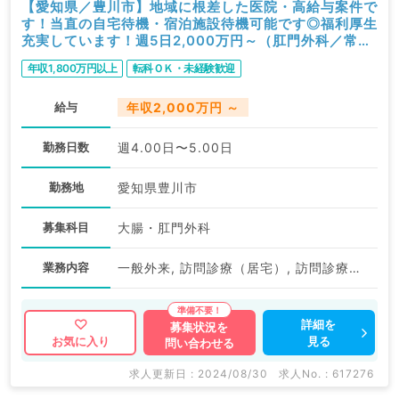
【愛知県／豊川市】地域に根差した医院・高給与案件で
す！当直の自宅待機・宿泊施設待機可能です◎福利厚生
充実しています！週5日2,000万円～（肛門外科／常
勤）
年収1,800万円以上
転科ＯＫ・未経験歓迎
給与
年収2,000万円 ～
勤務日数
週4.00日〜5.00日
勤務地
愛知県豊川市
募集科目
大腸・肛門外科
業務内容
一般外来, 訪問診療（居宅）, 訪問診療（施設）
詳細を
募集状況を
見る
お気に入り
問い合わせる
求人更新日 : 2024/08/30
求人No. : 617276