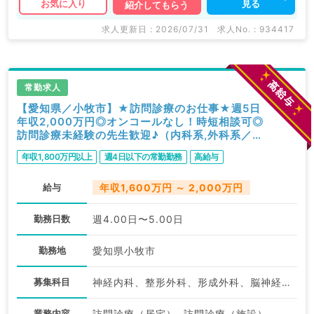
見る
お気に入り
紹介してもらう
求人更新日 : 2026/07/31
求人No. : 934417
常勤求人
【愛知県／小牧市】★訪問診療のお仕事★週5日
年収2,000万円◎オンコールなし！時短相談可◎
訪問診療未経験の先生歓迎♪（内科系,外科系／常
勤）
年収1,800万円以上
週4日以下の常勤勤務
高給与
給与
年収1,600万円 ～ 2,000万円
勤務日数
週4.00日〜5.00日
勤務地
愛知県小牧市
募集科目
神経内科、整形外科、形成外科、脳神経外科、呼吸器外科、心臓血管外科、泌尿器科、一般内科、循環器内科、呼吸器内科、消化器内科、内分泌・代謝内科、腎臓内科、老年内科、血液内科、外科系全般、一般外科、消化器外科、乳腺外科、膠原病科、大腸・肛門外科
業務内容
訪問診療（居宅）, 訪問診療（施設）, その他