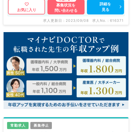
詳細を
募集状況を
見る
お気に入り
問い合わせる
求人更新日 : 2023/09/08
求人No. : 616371
常勤求人
募集停止