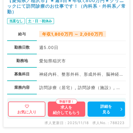
【愛知県／稲沢市】★週5日★年収1,800万円★クリニ
ックにて訪問診療のお仕事です！（内科系・外科系／常
勤）
当直なし
土・日・祝休み
給与
年収1,800万円 ～ 2,000万円
勤務日数
週5.00日
勤務地
愛知県稲沢市
募集科目
神経内科、整形外科、形成外科、脳神経外科、呼吸器外科、心臓血管外科、泌尿器科、一般内科、循環器内科、呼吸器内科、消化器内科、内分泌・代謝内科、腎臓内科、老年内科、血液内科、外科系全般、一般外科、消化器外科、乳腺外科、膠原病科、大腸・肛門外科
業務内容
訪問診療（居宅）, 訪問診療（施設）, その他
詳細を
求人を
見る
お気に入り
紹介してもらう
求人更新日 : 2025/11/18
求人No. : 788223