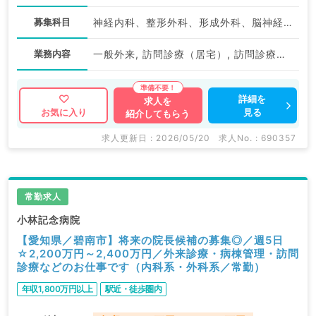
募集科目
神経内科、整形外科、形成外科、脳神経外科、呼吸器外科、心臓血管外科、小児外科、泌尿器科、一般内科、循環器内科、呼吸器内科、消化器内科、内分泌・代謝内科、腎臓内科、老年内科、血液内科、外科系全般、一般外科、消化器外科、乳腺外科、膠原病科、大腸・肛門外科、脊髄・脊椎外科
業務内容
一般外来, 訪問診療（居宅）, 訪問診療（施設）, その他, 一般外来, 一般外来, 訪問診療（居宅）, 訪問診療（施設）
詳細を
求人を
見る
お気に入り
紹介してもらう
求人更新日 : 2026/05/20
求人No. : 690357
常勤求人
小林記念病院
【愛知県／碧南市】将来の院長候補の募集◎／週5日
☆2,200万円～2,400万円／外来診療・病棟管理・訪問
診療などのお仕事です（内科系・外科系／常勤）
年収1,800万円以上
駅近・徒歩圏内