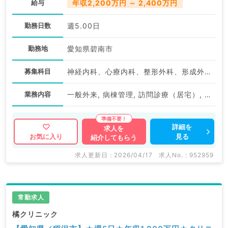
給与
年収2,200万円 ～ 2,400万円
勤務日数
週5.00日
勤務地
愛知県碧南市
募集科目
神経内科、心療内科、整形外科、形成外科、脳神経外科、呼吸器外科、心臓血管外科、泌尿器科、一般内科、循環器内科、呼吸器内科、消化器内科、内分泌・代謝内科、腎臓内科、老年内科、血液内科、外科系全般、一般外科、消化器外科、乳腺外科、膠原病科、大腸・肛門外科
業務内容
一般外来, 病棟管理, 訪問診療（居宅）, 訪問診療（施設）, その他
詳細を
求人を
見る
お気に入り
紹介してもらう
求人更新日 : 2026/04/17
求人No. : 952959
常勤求人
橘クリニック