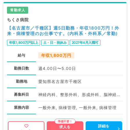
常勤求人
ちくさ病院
【名古屋市／千種区】週5日勤務・年収1800万円！外
来・病棟管理のお仕事です。(内科系・外科系／常勤)
年収1,800万円以上
土・日・祝休み
2027年4月入職可
給与
年収1,800万円
勤務日数
週4.00日〜5.00日
勤務地
愛知県名古屋市千種区
募集科目
神経内科、整形外科、形成外科、脳神経外科、呼吸器外科、心臓血管外科、泌尿器科、一般内科、循環器内科、呼吸器内科、消化器内科、内分泌・代謝内科、腎臓内科、老年内科、血液内科、外科系全般、一般外科、消化器外科、乳腺外科、膠原病科、大腸・肛門外科
業務内容
一般外来, 病棟管理, 一般外来, 病棟管理
詳細を
求人を