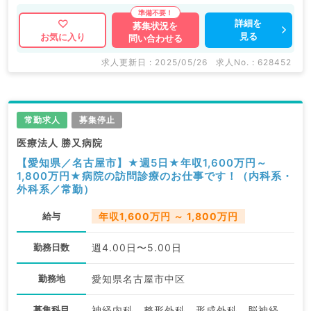
詳細を
募集状況を
見る
お気に入り
問い合わせる
求人更新日 : 2025/05/26
求人No. : 628452
常勤求人
募集停止
医療法人 勝又病院
【愛知県／名古屋市】★週5日★年収1,600万円～
1,800万円★病院の訪問診療のお仕事です！（内科系・
外科系／常勤）
給与
年収1,600万円 ～ 1,800万円
勤務日数
週4.00日〜5.00日
勤務地
愛知県名古屋市中区
募集科目
神経内科、整形外科、形成外科、脳神経外科、呼吸器外科、心臓血管外科、泌尿器科、一般内科、循環器内科、呼吸器内科、消化器内科、内分泌・代謝内科、腎臓内科、老年内科、血液内科、外科系全般、一般外科、消化器外科、乳腺外科、膠原病科、大腸・肛門外科