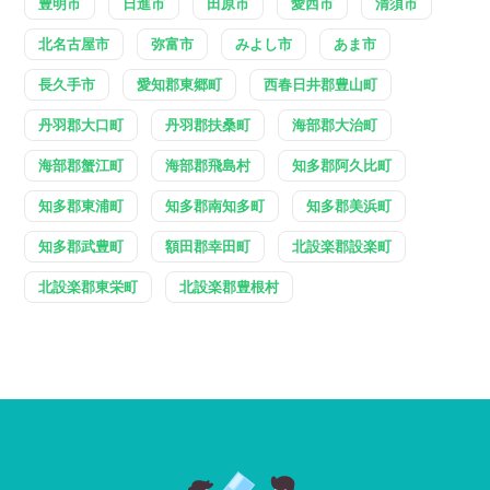
豊明市
日進市
田原市
愛西市
清須市
北名古屋市
弥富市
みよし市
あま市
長久手市
愛知郡東郷町
西春日井郡豊山町
丹羽郡大口町
丹羽郡扶桑町
海部郡大治町
海部郡蟹江町
海部郡飛島村
知多郡阿久比町
知多郡東浦町
知多郡南知多町
知多郡美浜町
知多郡武豊町
額田郡幸田町
北設楽郡設楽町
北設楽郡東栄町
北設楽郡豊根村