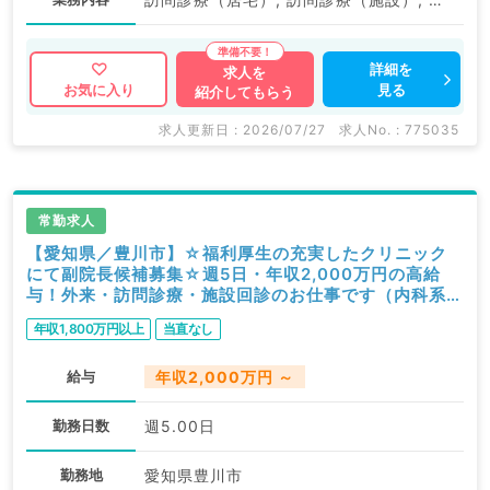
詳細を
求人を
見る
お気に入り
紹介してもらう
求人更新日 : 2026/07/27
求人No. : 775035
常勤求人
【愛知県／豊川市】☆福利厚生の充実したクリニック
にて副院長候補募集☆週5日・年収2,000万円の高給
与！外来・訪問診療・施設回診のお仕事です（内科系・
外科系／常勤）
年収1,800万円以上
当直なし
給与
年収2,000万円 ～
勤務日数
週5.00日
勤務地
愛知県豊川市