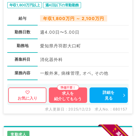
勤）
年収1,800万円以上
週4日以下の常勤勤務
給与
年収1,800万円 ～ 2,100万円
勤務日数
週4.00日〜5.00日
勤務地
愛知県丹羽郡大口町
募集科目
消化器外科
業務内容
一般外来, 病棟管理, オペ, その他
詳細を
求人を
見る
お気に入り
紹介してもらう
求人更新日 : 2025/12/23
求人No. : 680157
常勤求人