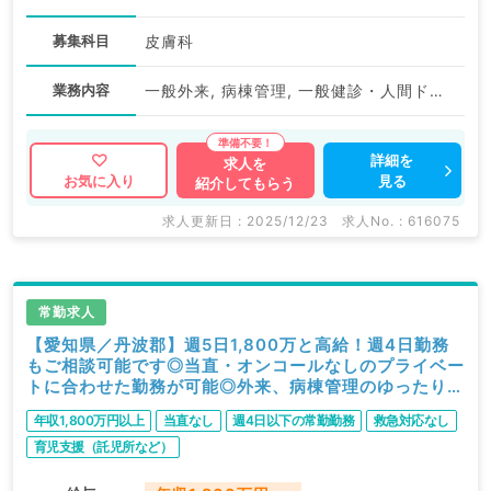
募集科目
皮膚科
業務内容
一般外来, 病棟管理, 一般健診・人間ドック
詳細を
求人を
見る
お気に入り
紹介してもらう
求人更新日 : 2025/12/23
求人No. : 616075
常勤求人
【愛知県／丹波郡】週5日1,800万と高給！週4日勤務
もご相談可能です◎当直・オンコールなしのプライベー
トに合わせた勤務が可能◎外来、病棟管理のゆったり勤
務／病院組織拡大中です（眼科／常勤）
年収1,800万円以上
当直なし
週4日以下の常勤勤務
救急対応なし
育児支援（託児所など）