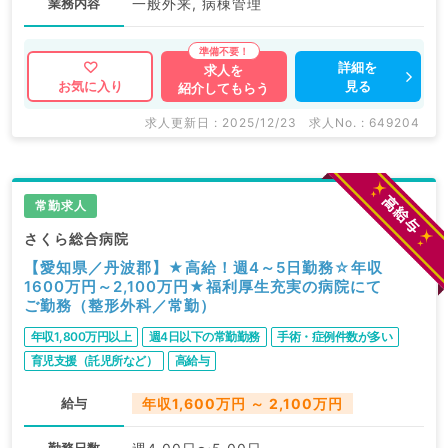
業務内容
一般外来, 病棟管理
詳細を
求人を
見る
お気に入り
紹介してもらう
求人更新日 : 2025/12/23
求人No. : 649204
常勤求人
さくら総合病院
【愛知県／丹波郡】★高給！週4～5日勤務☆年収
1600万円～2,100万円★福利厚生充実の病院にて
ご勤務（整形外科／常勤）
年収1,800万円以上
週4日以下の常勤勤務
手術・症例件数が多い
育児支援（託児所など）
高給与
給与
年収1,600万円 ～ 2,100万円