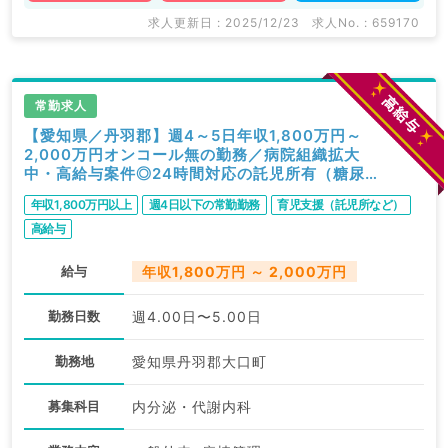
求人更新日 : 2025/12/23
求人No. : 659170
常勤求人
【愛知県／丹羽郡】週4～5日年収1,800万円～
2,000万円オンコール無の勤務／病院組織拡大
中・高給与案件◎24時間対応の託児所有（糖尿内
科／常勤）
年収1,800万円以上
週4日以下の常勤勤務
育児支援（託児所など）
高給与
給与
年収1,800万円 ～ 2,000万円
勤務日数
週4.00日〜5.00日
勤務地
愛知県丹羽郡大口町
募集科目
内分泌・代謝内科