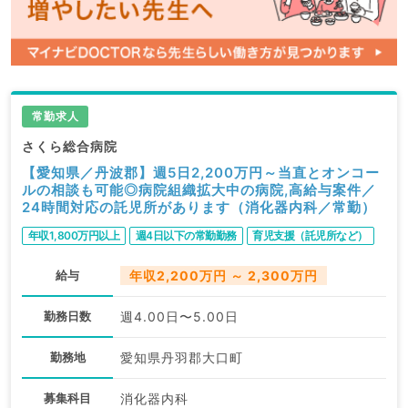
常勤求人
さくら総合病院
【愛知県／丹波郡】週5日2,200万円～当直とオンコー
ルの相談も可能◎病院組織拡大中の病院,高給与案件／
24時間対応の託児所があります（消化器内科／常勤）
年収1,800万円以上
週4日以下の常勤勤務
育児支援（託児所など）
給与
年収2,200万円 ～ 2,300万円
勤務日数
週4.00日〜5.00日
勤務地
愛知県丹羽郡大口町
募集科目
消化器内科