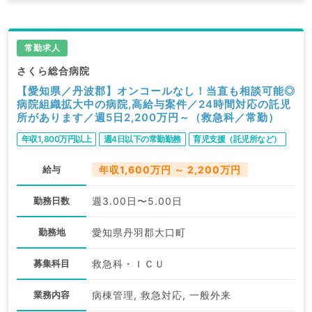
常勤求人
さくら総合病院
【愛知県／丹波郡】オンコールなし！当直も相談可能◎
病院組織拡大中の病院,高給与案件／24時間対応の託児
所があります／週5日2,200万円～（救急科／常勤）
年収1,800万円以上
週4日以下の常勤勤務
育児支援（託児所など）
給与
年収1,600万円 ～ 2,200万円
勤務日数
週3.00日〜5.00日
勤務地
愛知県丹羽郡大口町
募集科目
救急科・ＩＣＵ
業務内容
病棟管理, 救急対応, 一般外来