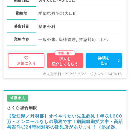
勤務日数
週4.00日〜5.00日
勤務地
愛知県丹羽郡大口町
募集科目
整形外科
業務内容
一般外来, 病棟管理, 救急対応, オペ
詳細を
求人を
見る
お気に入り
紹介してもらう
求人更新日 : 2025/12/23
求人No. : 649016
常勤求人
さくら総合病院
【愛知県／丹羽郡】オペやりたい先生必見！年収1,600
万～オンコールなしの勤務です！病院組織拡大中・高給
与案件◎24時間対応の託児所があります！（泌尿器科