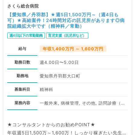
さくら総合病院
【愛知県／丹羽郡】★週5日1,500万円～（週4日も
可）★高給案件！24時間対応の託児所があります◎病
院組織拡大中です（精神科／常勤）
週4日以下の常勤勤務
育児支援（託児所など）
給与
年収1,400万円 ～ 1,600万円
勤務日数
週4.00日〜5.00日
勤務地
愛知県丹羽郡大口町
募集科目
精神科
業務内容
一般外来, 病棟管理, その他, 訪問診療（施設）
★コンサルタントからのお勧めPOINT★
年収週5日1,500万～1,600万！しっかり稼ぎたい先生に