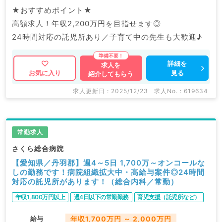
★おすすめポイント★
高額求人！年収2,200万円を目指せます◎
24時間対応の託児所あり／子育て中の先生も大歓迎♪
詳細を
求人を
見る
お気に入り
紹介してもらう
求人更新日 : 2025/12/23
求人No. : 619634
常勤求人
さくら総合病院
【愛知県／丹羽郡】週4～5日 1,700万～オンコールな
しの勤務です！病院組織拡大中・高給与案件◎24時間
対応の託児所があります！（総合内科／常勤）
年収1,800万円以上
週4日以下の常勤勤務
育児支援（託児所など）
給与
年収1,700万円 ～ 2,000万円