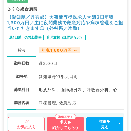
さくら総合病院
【愛知県／丹羽郡】★夜間専従医求人★週3日年収
1,600万円／主に夜間業務で救急対応や病棟管理をご担
当いただきます◎（外科系／常勤）
週4日以下の常勤勤務
育児支援（託児所など）
給与
年収1,600万円 ～
勤務日数
週3.00日
勤務地
愛知県丹羽郡大口町
募集科目
形成外科、脳神経外科、呼吸器外科、心臓血管外科、外科系全般、一般外科、消化器外科、乳腺外科、救急科・ＩＣＵ、スポーツ整形外科
業務内容
病棟管理, 救急対応
詳細を
求人を
見る
お気に入り
紹介してもらう