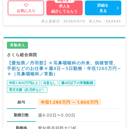
詳細を
求人を
見る
お気に入り
紹介してもらう
求人更新日 : 2026/04/15
求人No. : 644445
常勤求人
さくら総合病院
【愛知県／丹羽郡】☆耳鼻咽喉科の外来、病棟管理、
手術などのお仕事☆週4日～5日勤務・年収1280万円～
☆（耳鼻咽喉科／常勤）
年収1,800万円以上
当直なし
週4日以下の常勤勤務
育児支援（託児所など）
給与
年収1,280万円 ～ 1,800万円
勤務日数
週4.00日〜5.00日
勤務地
愛知県丹羽郡大口町