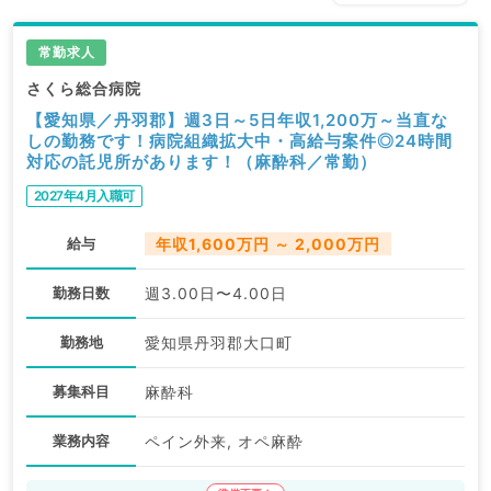
常勤求人
さくら総合病院
【愛知県／丹羽郡】週3日～5日年収1,200万～当直な
しの勤務です！病院組織拡大中・高給与案件◎24時間
対応の託児所があります！（麻酔科／常勤）
2027年4月入職可
給与
年収1,600万円 ～ 2,000万円
勤務日数
週3.00日〜4.00日
勤務地
愛知県丹羽郡大口町
募集科目
麻酔科
業務内容
ペイン外来, オペ麻酔