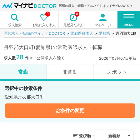
医師の求人・転職・アルバイトはマイナビDOCTOR
0
0
MENU
お気に入り求人
最近見た求人
マイページ
求人検索
医師求人・転職のマイナビDOCTOR
常勤医師求人
愛知県
丹羽郡大口町
丹羽郡大口町(愛知県)の常勤医師求人・転職
28
求人数
件
※非公開求人を除く
2026年08月07日更新
常勤
非常勤
スポット
選択中の検索条件
愛知県丹羽郡大口町
条件の変更
並び順：
新着順