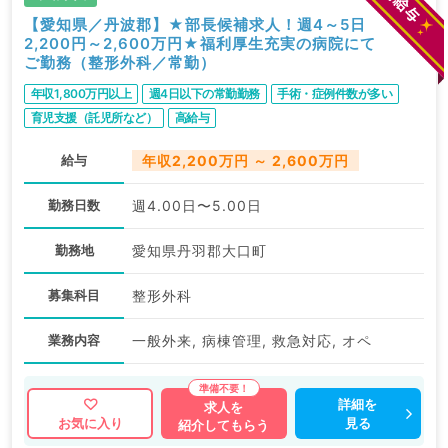
【愛知県／丹波郡】★部長候補求人！週4～5日
2,200円～2,600万円★福利厚生充実の病院にて
ご勤務（整形外科／常勤）
年収1,800万円以上
週4日以下の常勤勤務
手術・症例件数が多い
育児支援（託児所など）
高給与
給与
年収2,200万円 ～ 2,600万円
勤務日数
週4.00日〜5.00日
勤務地
愛知県丹羽郡大口町
募集科目
整形外科
業務内容
一般外来, 病棟管理, 救急対応, オペ
詳細を
求人を
見る
お気に入り
紹介してもらう