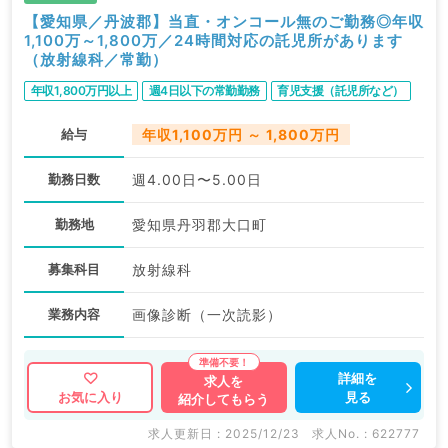
【愛知県／丹波郡】当直・オンコール無のご勤務◎年収
1,100万～1,800万／24時間対応の託児所があります
（放射線科／常勤）
年収1,800万円以上
週4日以下の常勤勤務
育児支援（託児所など）
給与
年収1,100万円 ～ 1,800万円
勤務日数
週4.00日〜5.00日
勤務地
愛知県丹羽郡大口町
募集科目
放射線科
業務内容
画像診断（一次読影）
詳細を
求人を
見る
お気に入り
紹介してもらう
求人更新日 : 2025/12/23
求人No. : 622777