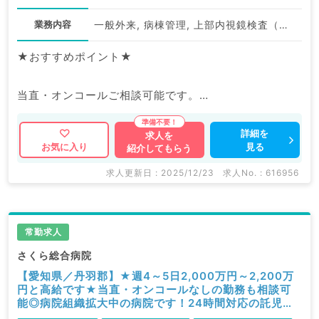
業務内容
一般外来, 病棟管理, 上部内視鏡検査（ＧＦ）, 下部内視鏡検査（ＣＦ）, その他
★おすすめポイント★
当直・オンコールご相談可能です。
24時間対応の託児所あり◎小さなお子様がいらっしゃ
る先生も安心です♪
詳細を
求人を
見る
お気に入り
紹介してもらう
マイナビDOCTORでは病院やクリニックなどの医療機
求人更新日 : 2025/12/23
求人No. : 616956
関求人はもちろんのこと、
掲載情報以外にも産業医等の企業系求人も多数扱ってい
ます。
常勤求人
求人内容の詳細等はお気軽にお問合せ下さい。
さくら総合病院
【愛知県／丹羽郡】★週4～5日2,000万円～2,200万
円と高給です★当直・オンコールなしの勤務も相談可
能◎病院組織拡大中の病院です！24時間対応の託児所
があります（循環器内科／常勤）