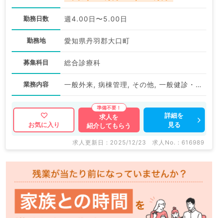
勤務日数
週4.00日〜5.00日
勤務地
愛知県丹羽郡大口町
募集科目
総合診療科
業務内容
一般外来, 病棟管理, その他, 一般健診・人間ドック
詳細を
求人を
見る
お気に入り
紹介してもらう
求人更新日 : 2025/12/23
求人No. : 616989