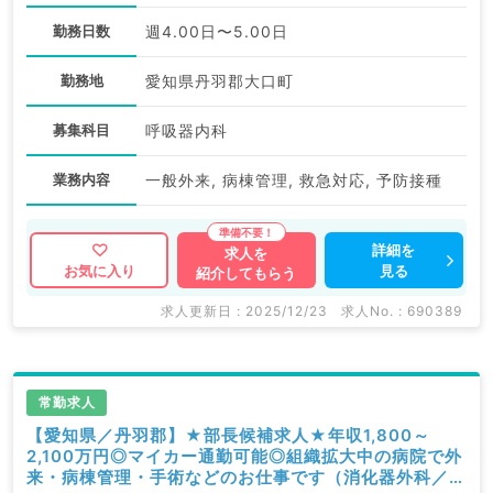
勤務日数
週4.00日〜5.00日
勤務地
愛知県丹羽郡大口町
募集科目
呼吸器内科
業務内容
一般外来, 病棟管理, 救急対応, 予防接種
詳細を
求人を
見る
お気に入り
紹介してもらう
求人更新日 : 2025/12/23
求人No. : 690389
常勤求人
【愛知県／丹羽郡】★部長候補求人★年収1,800～
2,100万円◎マイカー通勤可能◎組織拡大中の病院で外
来・病棟管理・手術などのお仕事です（消化器外科／常