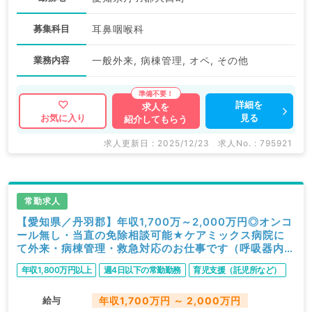
募集科目
耳鼻咽喉科
業務内容
一般外来, 病棟管理, オペ, その他
詳細を
求人を
見る
お気に入り
紹介してもらう
求人更新日 : 2025/12/23
求人No. : 795921
常勤求人
【愛知県／丹羽郡】年収1,700万～2,000万円◎オンコ
ール無し・当直の免除相談可能★ケアミックス病院に
て外来・病棟管理・救急対応のお仕事です（呼吸器内科
／常勤）
年収1,800万円以上
週4日以下の常勤勤務
育児支援（託児所など）
給与
年収1,700万円 ～ 2,000万円