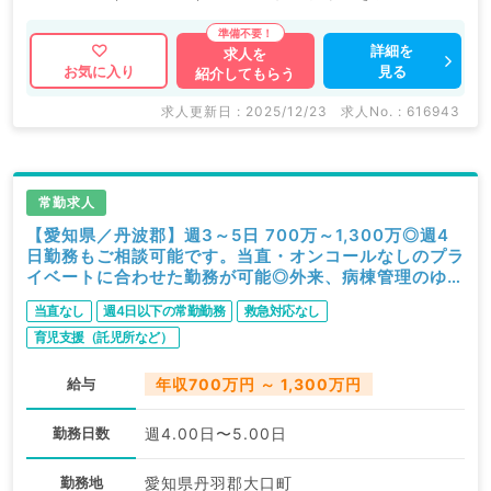
もおすすめです。
当直なし＆オンコールなしも相談可能です◎
詳細を
求人を
見る
お気に入り
紹介してもらう
マイナビDOCTORでは病院やクリニックなどの医療機
求人更新日 : 2025/12/23
求人No. : 616943
関求人はもちろんのこと、
掲載情報以外にも産業医等の企業系求人も多数扱ってい
ます。
常勤求人
求人内容の詳細等はお気軽にお問合せ下さい。
【愛知県／丹波郡】週3～5日 700万～1,300万◎週4
日勤務もご相談可能です。当直・オンコールなしのプラ
イベートに合わせた勤務が可能◎外来、病棟管理のゆっ
たり勤務／病院組織拡大中です（皮膚科／常勤）
当直なし
週4日以下の常勤勤務
救急対応なし
育児支援（託児所など）
給与
年収700万円 ～ 1,300万円
勤務日数
週4.00日〜5.00日
勤務地
愛知県丹羽郡大口町