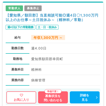
常勤求人
募集停止
【愛知県／額田郡】当直相談可能◎週4日〇1,300万円
以上のお仕事～土日祝休み～（精神科／常勤）
週4日以下の常勤勤務
土・日・祝休み
給与
年収1,300万円 ～
勤務日数
週4.00日
勤務地
愛知県額田郡幸田町
募集科目
精神科
業務内容
病棟管理
詳細を
募集状況を
見る
お気に入り
問い合わせる