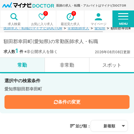
医師の求人・転職・アルバイトはマイナビDOCTOR
0
0
MENU
お気に入り求人
最近見た求人
マイページ
求人検索
医師求人・転職のマイナビDOCTOR
常勤医師求人
愛知県
額田郡幸田町
額田郡幸田町(愛知県)の常勤医師求人・転職
1
求人数
件
※非公開求人を除く
2026年08月08日更新
常勤
非常勤
スポット
選択中の検索条件
愛知県額田郡幸田町
条件の変更
並び順：
新着順