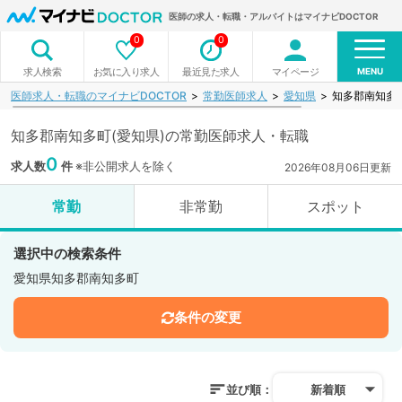
医師の求人・転職・アルバイトはマイナビDOCTOR
0
0
MENU
お気に入り求人
最近見た求人
マイページ
求人検索
医師求人・転職のマイナビDOCTOR
常勤医師求人
愛知県
知多郡南知多
知多郡南知多町(愛知県)の常勤医師求人・転職
0
求人数
件
※非公開求人を除く
2026年08月06日更新
常勤
非常勤
スポット
選択中の検索条件
愛知県知多郡南知多町
条件の変更
並び順：
新着順