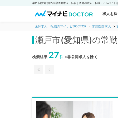
求人を探
医師求人・転職のマイナビDOCTOR
常勤医師求人
瀬戸市(愛知県)の常
27
検索結果
件
※非公開求人を除く