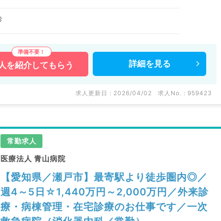
診
詳細を
見る
人を
紹介してもらう
求人更新日 : 2026/04/02
求人No. : 959423
常勤求人
医療法人 青山病院
【愛知県／瀬戸市】最寄駅より徒歩圏内◎／
週4～5日☆1,440万円～2,000万円／外来診
療・病棟管理・在宅診療のお仕事です／一次