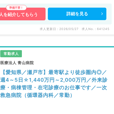
詳細を
見る
人を
紹介してもらう
求人更新日 : 2026/05/27
求人No. : 641245
常勤求人
医療法人 青山病院
【愛知県／瀬戸市】最寄駅より徒歩圏内◎／
週4～5日☆1,440万円～2,000万円／外来診
療・病棟管理・在宅診療のお仕事です／一次
救急病院（循環器内科／常勤）