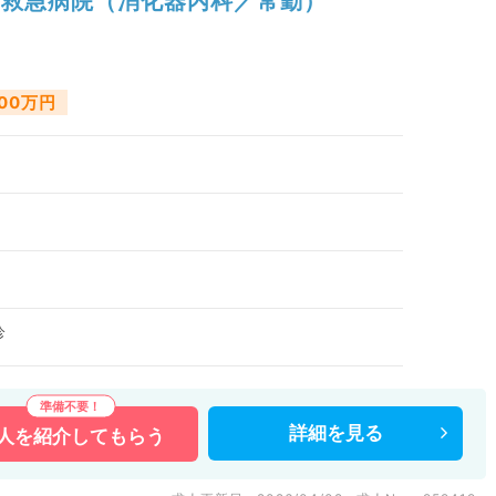
救急病院（消化器内科／常勤）
000万円
診
詳細を
見る
人を
紹介してもらう