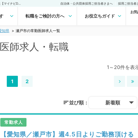
瀬戸市(愛知県)の常勤医師求人・転職｜医師の求人・転職・アルバイトは【マイナビDOCTOR】
自治体・公共団体採用ご担当者さまへ
採用ご担当者
お気
す
転職をご検討の方へ
お役立ちガイド
愛知県
瀬戸市の常勤医師求人一覧
勤医師求人・転職
1～20件を表
1
2
並び順：
新着順
常勤求人
【愛知県／瀬戸市】週4.5日よりご勤務頂ける