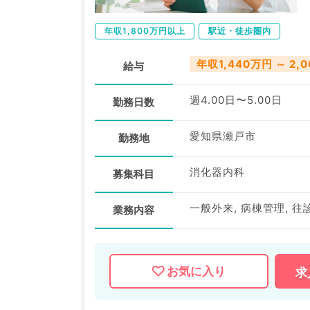
年収1,800万円以上
駅近・徒歩圏内
年収1,440万円 ～ 2,
給与
週4.00日〜5.00日
勤務日数
愛知県瀬戸市
勤務地
消化器内科
募集科目
一般外来, 病棟管理, 往
業務内容
お気に入り
求