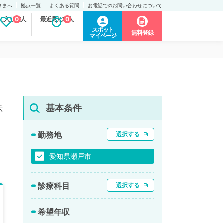
さまへ
拠点一覧
よくある質問
お電話でのお問い合わせについて
に入り求人
0
最近見た求人
0
スポット
無料登録
マイページ
基本条件
示
勤務地
選択する
愛知県瀬戸市
診療科目
選択する
希望年収