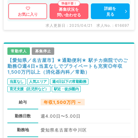
クなどの医療機関求人はもちろんのこと、 産業医等の
企業系求人も多数扱っています。 求人内容の詳細等は
詳細を
募集状況を
見る
お気に入り
問い合わせる
お気軽にお問合せ下さい。
求人更新日 : 2025/04/21
求人No. : 616697
常勤求人
募集停止
【愛知県／名古屋市】★通勤便利★ 駅チカ病院でのご
勤務◎週4日×当直なしでプライベートも充実◎年収
1,500万円以上（消化器内科／常勤）
当直なし
人気エリア
週4日以下の常勤勤務
育児支援（託児所など）
駅近・徒歩圏内
給与
年収1,500万円 ～
勤務日数
週4.00日〜5.00日
勤務地
愛知県名古屋市中川区