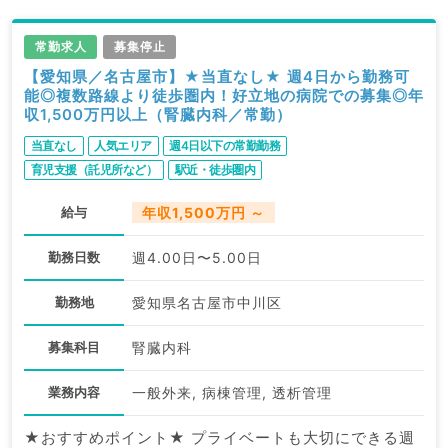
常勤求人
募集停止
【愛知県／名古屋市】★当直なし★ 週4日から勤務可
能◎複数路線より徒歩圏内！好立地の病院での募集◎年
収1,500万円以上（腎臓内科／常勤）
当直なし
人気エリア
週4日以下の常勤勤務
育児支援（託児所など）
駅近・徒歩圏内
給与
年収1,500万円 ～
勤務日数
週4.00日〜5.00日
勤務地
愛知県名古屋市中川区
募集科目
腎臓内科
業務内容
一般外来, 病棟管理, 透析管理
★おすすめポイント★ プライベートも大切にできる週