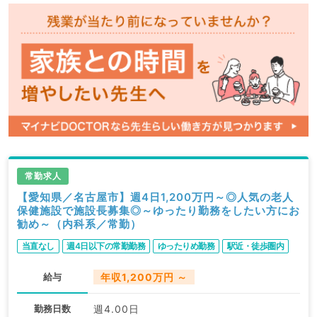
常勤求人
【愛知県／名古屋市】週4日1,200万円～◎人気の老人
保健施設で施設長募集◎～ゆったり勤務をしたい方にお
勧め～（内科系／常勤）
当直なし
週4日以下の常勤勤務
ゆったりめ勤務
駅近・徒歩圏内
給与
年収1,200万円 ～
勤務日数
週4.00日