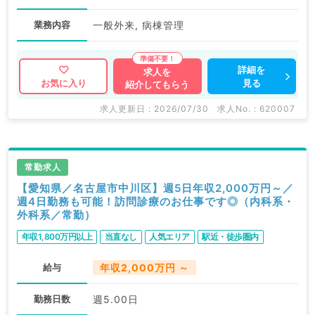
業務内容
一般外来, 病棟管理
詳細を
求人を
見る
お気に入り
紹介してもらう
求人更新日 : 2026/07/30
求人No. : 620007
常勤求人
【愛知県／名古屋市中川区】週5日年収2,000万円～／
週4日勤務も可能！訪問診療のお仕事です◎（内科系・
外科系／常勤）
年収1,800万円以上
当直なし
人気エリア
駅近・徒歩圏内
給与
年収2,000万円 ～
勤務日数
週5.00日