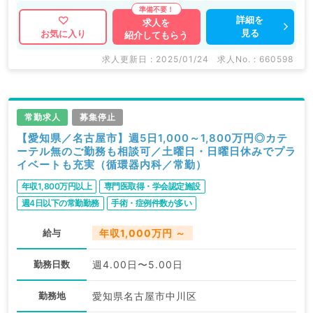
詳細を
求人を
見る
お気に入り
紹介してもらう
求人更新日 : 2025/01/24
求人No. : 660598
常勤求人
募集停止
【愛知県／名古屋市】週5日1,000～1,800万円◎カテ
ーテル無のご勤務も相談可／土曜日・日曜日休みでプラ
イベートも充実（循環器内科／常勤）
年収1,800万円以上
専門医取得・学会認定施設
週4日以下の常勤勤務
手術・症例件数が多い
育児支援（託児所など）
給与
年収1,000万円 ～
勤務日数
週4.00日〜5.00日
勤務地
愛知県名古屋市中川区