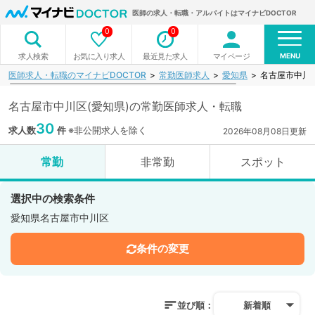
医師の求人・転職・アルバイトはマイナビDOCTOR
0
0
MENU
お気に入り求人
最近見た求人
マイページ
求人検索
医師求人・転職のマイナビDOCTOR
常勤医師求人
愛知県
名古屋市中川
名古屋市中川区(愛知県)の常勤医師求人・転職
30
求人数
件
※非公開求人を除く
2026年08月08日更新
常勤
非常勤
スポット
選択中の検索条件
愛知県名古屋市中川区
条件の変更
並び順：
新着順