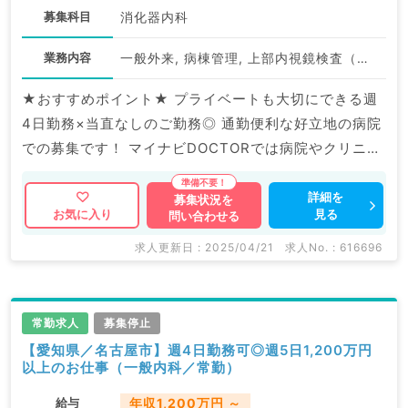
募集科目
消化器内科
業務内容
一般外来, 病棟管理, 上部内視鏡検査（ＧＦ）, 下部内視鏡検査（ＣＦ）
★おすすめポイント★ プライベートも大切にできる週
4日勤務×当直なしのご勤務◎ 通勤便利な好立地の病院
での募集です！ マイナビDOCTORでは病院やクリニッ
クなどの医療機関求人はもちろんのこと、 産業医等の
企業系求人も多数扱っています。 求人内容の詳細等は
詳細を
募集状況を
見る
お気に入り
問い合わせる
お気軽にお問合せ下さい。
求人更新日 : 2025/04/21
求人No. : 616696
常勤求人
募集停止
【愛知県／名古屋市】週4日勤務可◎週5日1,200万円
以上のお仕事（一般内科／常勤）
給与
年収1,200万円 ～