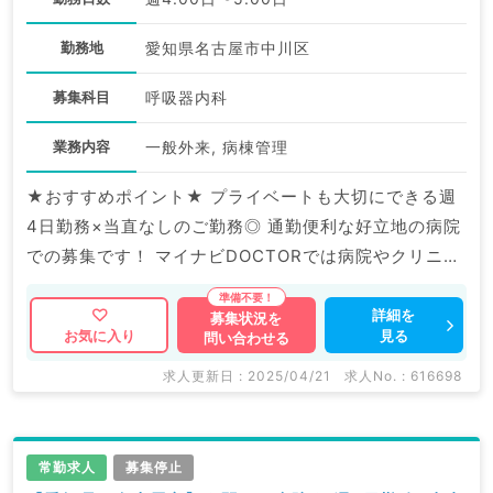
勤務地
愛知県名古屋市中川区
募集科目
呼吸器内科
業務内容
一般外来, 病棟管理
★おすすめポイント★ プライベートも大切にできる週
4日勤務×当直なしのご勤務◎ 通勤便利な好立地の病院
での募集です！ マイナビDOCTORでは病院やクリニッ
クなどの医療機関求人はもちろんのこと、 産業医等の
企業系求人も多数扱っています。 求人内容の詳細等は
詳細を
募集状況を
見る
お気に入り
問い合わせる
お気軽にお問合せ下さい。
求人更新日 : 2025/04/21
求人No. : 616698
常勤求人
募集停止