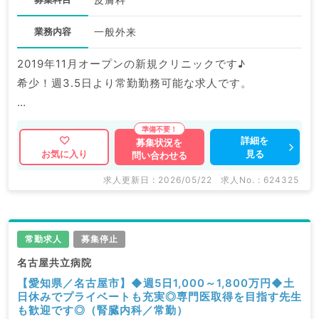
業務内容
一般外来
2019年11月オープンの新規クリニックです♪
希少！週3.5日より常勤勤務可能な求人です。
マイナビDOCTORでは病院やクリニックなどの医療機
関求人はもちろんのこと、
詳細を
募集状況を
見る
お気に入り
問い合わせる
掲載情報以外にも産業医等の企業系求人も多数扱ってい
ます。
求人更新日 : 2026/05/22
求人No. : 624325
求人内容の詳細等はお気軽にお問合せ下さい。
常勤求人
募集停止
名古屋共立病院
【愛知県／名古屋市】◆週5日1,000～1,800万円◆土
日休みでプライベートも充実◎専門医取得を目指す先生
も歓迎です◎（腎臓内科／常勤）