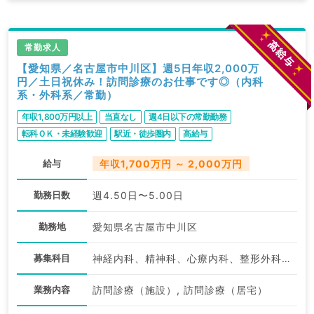
常勤求人
【愛知県／名古屋市中川区】週5日年収2,000万
円／土日祝休み！訪問診療のお仕事です◎（内科
系・外科系／常勤）
年収1,800万円以上
当直なし
週4日以下の常勤勤務
転科ＯＫ・未経験歓迎
駅近・徒歩圏内
高給与
給与
年収1,700万円 ～ 2,000万円
勤務日数
週4.50日〜5.00日
勤務地
愛知県名古屋市中川区
募集科目
神経内科、精神科、心療内科、整形外科、脳神経外科、心臓血管外科、泌尿器科、一般内科、循環器内科、呼吸器内科、消化器内科、内分泌・代謝内科、腎臓内科、老年内科、外科系全般、一般外科、消化器外科、膠原病科
業務内容
訪問診療（施設）, 訪問診療（居宅）