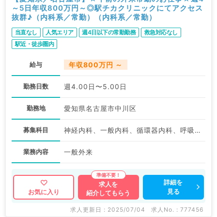
～5日年収800万円～◎駅チカクリニックにてアクセス
抜群♪（内科系／常勤）（内科系／常勤）
当直なし
人気エリア
週4日以下の常勤勤務
救急対応なし
駅近・徒歩圏内
給与
年収800万円 ～
勤務日数
週4.00日〜5.00日
勤務地
愛知県名古屋市中川区
募集科目
神経内科、一般内科、循環器内科、呼吸器内科、消化器内科、内分泌・代謝内科、腎臓内科、老年内科、血液内科、膠原病科
業務内容
一般外来
詳細を
求人を
見る
お気に入り
紹介してもらう
求人更新日 : 2025/07/04
求人No. : 777456