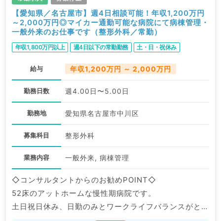
【愛知県／名古屋市】週4日相談可能！年収1,200万円
～2,000万円◎マイカー通勤可能な病院にて病棟管理・
一般外来のお仕事です（整形外科／常勤）
年収1,800万円以上
週4日以下の常勤勤務
土・日・祝休み
給与
年収1,200万円 ～ 2,000万円
勤務日数
週4.00日〜5.00日
勤務地
愛知県名古屋市中川区
募集科目
整形外科
業務内容
一般外来, 病棟管理
◇コンサルタントからのお勧めPOINT◇
52床のアットホームな慢性期病院です。
土日祝日休み、日勤のみとワークライフバランスがとり
やすい職場です。