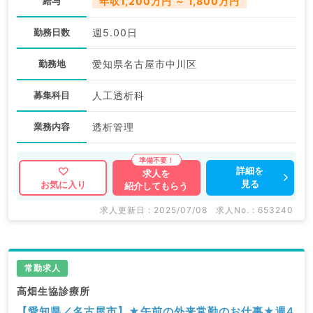
給与
年収1,200万円 ～ 1,800万円
勤務日数
週5.00日
勤務地
愛知県名古屋市中川区
募集科目
人工透析科
業務内容
透析管理
詳細を
求人を
見る
お気に入り
紹介してもらう
求人更新日 : 2025/07/08
求人No. : 653240
常勤求人
高畑生協診療所
【愛知県／名古屋市】★午前の外来常勤のお仕事★週4