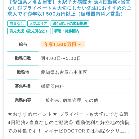
【愛知県／名古屋市】★駅チカ病院★ 週4日勤務×当直
なし◎プライベートも大切にしたい先生におすすめのご
求人です◎年収1,500万円以上（循環器内科／常勤）
当直なし
人気エリア
週4日以下の常勤勤務
育児支援（託児所など）
駅近・徒歩圏内
給与
年収1,500万円 ～
勤務日数
週4.00日〜5.00日
勤務地
愛知県名古屋市中川区
募集科目
循環器内科
業務内容
一般外来, 病棟管理, その他
★おすすめポイント★ プライベートも大切にできる週
4日勤務×当直なしのご勤務◎ 通勤便利な好立地の病院
での募集です！ マイナビDOCTORでは病院やクリニッ