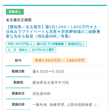
常勤求人
名古屋共立病院
【愛知県／名古屋市】週5日1,000～1,800万円★土・
日休みでプライベートも充実★肝胆膵領域のご経験豊
富な先生も歓迎（消化器内科／常勤）
年収1,800万円以上
週4日以下の常勤勤務
救急対応なし
土・日・祝休み
2027年4月入職可
給与
年収1,000万円 ～ 1,800万円
勤務日数
週4.00日〜5.00日
勤務地
愛知県名古屋市中川区
募集科目
消化器内科
業務内容
一般外来, 病棟管理, 上部内視鏡検査（ＧＦ）, 下部内視鏡検査（ＣＦ）