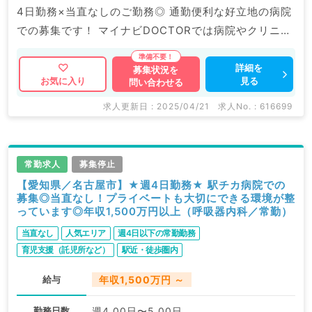
4日勤務×当直なしのご勤務◎ 通勤便利な好立地の病院
での募集です！ マイナビDOCTORでは病院やクリニッ
クなどの医療機関求人はもちろんのこと、 産業医等の
企業系求人も多数扱っています。 求人内容の詳細等は
詳細を
募集状況を
見る
お気に入り
問い合わせる
お気軽にお問合せ下さい。
求人更新日 : 2025/04/21
求人No. : 616699
常勤求人
募集停止
【愛知県／名古屋市】★週4日勤務★ 駅チカ病院での
募集◎当直なし！プライベートも大切にできる環境が整
っています◎年収1,500万円以上（呼吸器内科／常勤）
当直なし
人気エリア
週4日以下の常勤勤務
育児支援（託児所など）
駅近・徒歩圏内
給与
年収1,500万円 ～
勤務日数
週4.00日〜5.00日