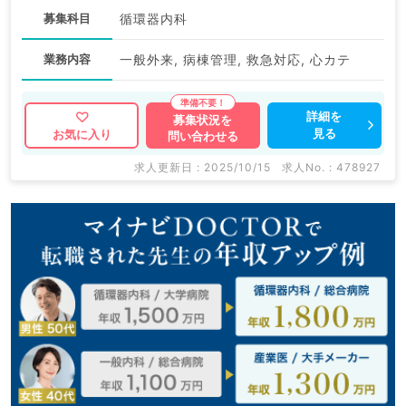
募集科目
循環器内科
業務内容
一般外来, 病棟管理, 救急対応, 心カテ
詳細を
募集状況を
見る
お気に入り
問い合わせる
求人更新日 : 2025/10/15
求人No. : 478927