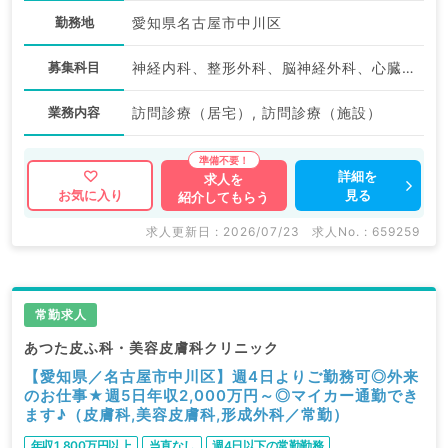
勤務地
愛知県名古屋市中川区
募集科目
神経内科、整形外科、脳神経外科、心臓血管外科、泌尿器科、一般内科、循環器内科、呼吸器内科、消化器内科、内分泌・代謝内科、腎臓内科、老年内科、血液内科、外科系全般、一般外科、消化器外科
業務内容
訪問診療（居宅）, 訪問診療（施設）
詳細を
求人を
見る
お気に入り
紹介してもらう
求人更新日 : 2026/07/23
求人No. : 659259
常勤求人
あつた皮ふ科・美容皮膚科クリニック
【愛知県／名古屋市中川区】週4日よりご勤務可◎外来
のお仕事★週5日年収2,000万円～◎マイカー通勤でき
ます♪（皮膚科,美容皮膚科,形成外科／常勤）
年収1,800万円以上
当直なし
週4日以下の常勤勤務