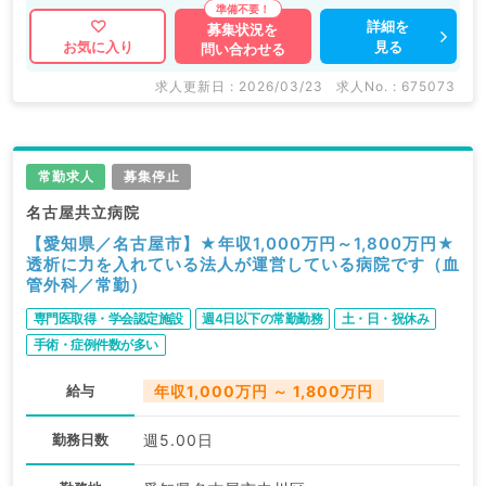
詳細を
募集状況を
見る
お気に入り
問い合わせる
マイナビDOCTORでは病院やクリニックなどの医療機
関求人はもちろんのこと、
求人更新日 : 2026/03/23
求人No. : 675073
掲載情報以外にも産業医等の企業系求人も多数扱ってい
ます。
求人内容の詳細等はお気軽にお問合せ下さい。
常勤求人
募集停止
名古屋共立病院
【愛知県／名古屋市】★年収1,000万円～1,800万円★
透析に力を入れている法人が運営している病院です（血
管外科／常勤）
専門医取得・学会認定施設
週4日以下の常勤勤務
土・日・祝休み
手術・症例件数が多い
給与
年収1,000万円 ～ 1,800万円
勤務日数
週5.00日