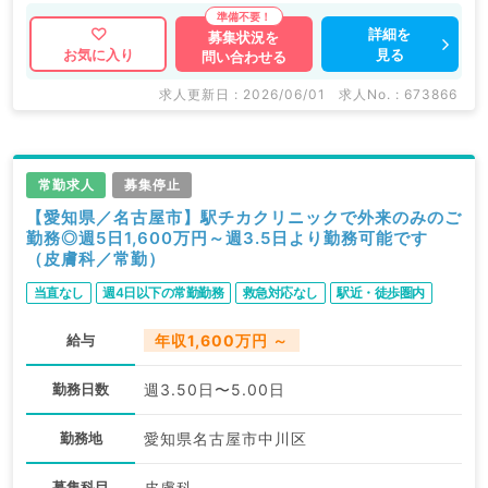
詳細を
募集状況を
見る
お気に入り
問い合わせる
求人更新日 : 2026/06/01
求人No. : 673866
常勤求人
募集停止
【愛知県／名古屋市】駅チカクリニックで外来のみのご
勤務◎週5日1,600万円～週3.5日より勤務可能です
（皮膚科／常勤）
当直なし
週4日以下の常勤勤務
救急対応なし
駅近・徒歩圏内
給与
年収1,600万円 ～
勤務日数
週3.50日〜5.00日
勤務地
愛知県名古屋市中川区
募集科目
皮膚科