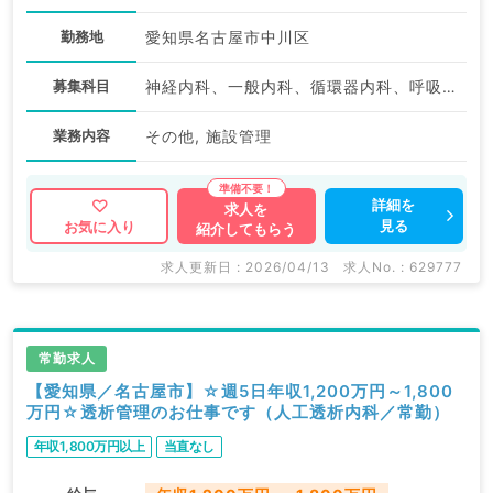
勤務地
愛知県名古屋市中川区
募集科目
神経内科、一般内科、循環器内科、呼吸器内科、消化器内科、腎臓内科、老年内科、血液内科、外科系全般、一般外科
業務内容
その他, 施設管理
詳細を
求人を
見る
お気に入り
紹介してもらう
求人更新日 : 2026/04/13
求人No. : 629777
常勤求人
【愛知県／名古屋市】☆週5日年収1,200万円～1,800
万円☆透析管理のお仕事です（人工透析内科／常勤）
年収1,800万円以上
当直なし